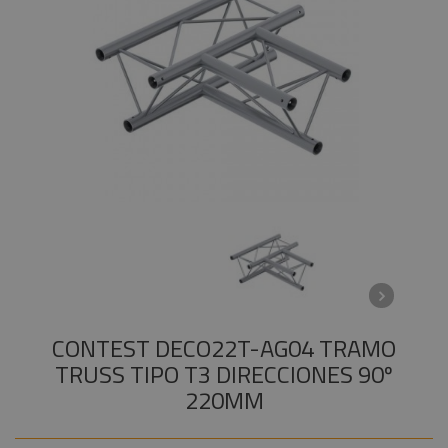
Instalaciones
+
COMPONENTES ESCENOGRÁFICOS
Audiovisual
+
MARCAS
Componentes
escenográficos
Liquidación
Marcas
CONTEST DECO22T-AG04 TRAMO
TRUSS TIPO T3 DIRECCIONES 90º
220MM