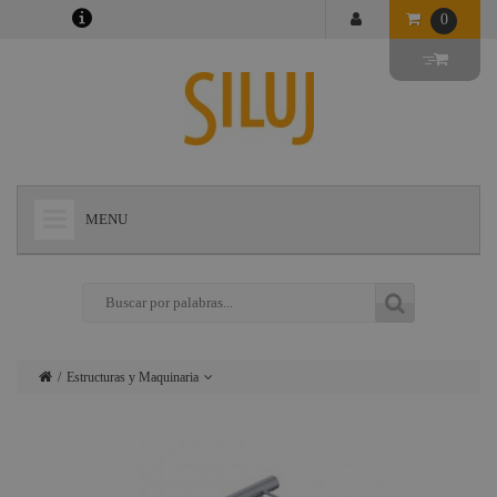
0
MENU
+
LÁMPARAS
+
ILUMINACIÓN
+
CONECTORES
Estructuras y Maquinaria
+
INSTALACIONES
Lámparas
+
AUDIOVISUAL
Iluminación
+
ESTRUCTURAS Y MAQUINARIA
Conectores