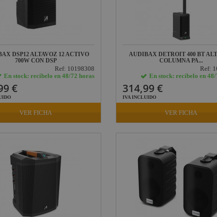
AX DSP12 ALTAVOZ 12 ACTIVO
AUDIBAX DETROIT 400 BT AL
700W CON DSP
COLUMNA PA...
Ref: 10198308
Ref: 
En stock: recíbelo en 48/72 horas
En stock: recíbelo en 48
99 €
314,99 €
UIDO
IVA INCLUIDO
VER FICHA
VER FICHA