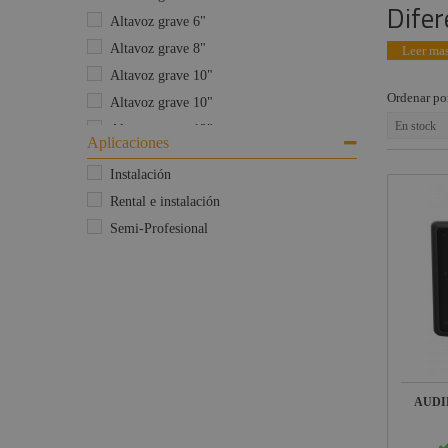
Maquinaria
Difer
Altavoz grave 6"
Pantallas
Componentes
Altavoz grave 8"
Leer mas
escenográficos
Intercom
Altavoz grave 10"
Liquidación
Bucle
Ordenar po
Altavoz grave 10"
inducción
Marcas
magnética
En stock
Altavoz grave 12"
Aplicaciones
Altavoz grave 15"
Instalación
Altavoz para empotrar
Rental e instalación
Altavoz para Jardin
Semi-Profesional
Altavoz para Techo
Altavoz Pared
Altavoz pasivo
Auto-amplificado
Columna
Proyector sonido
Subwoofers
AUDIB