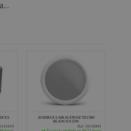
...
VOCES
AUDIBAX LA06 ALTAVOZ TECHO
BLANCO 6 25W
10141819
Ref: 10156901
/48 horas
En stock: recíbelo en 48/72 horas