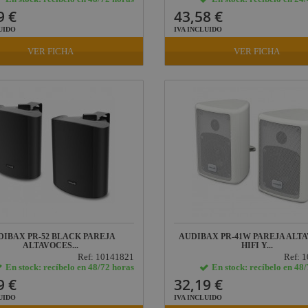
9 €
43,58 €
UIDO
IVA INCLUIDO
VER FICHA
VER FICHA
DIBAX PR-52 BLACK PAREJA
AUDIBAX PR-41W PAREJA ALT
ALTAVOCES...
HIFI Y...
Ref: 10141821
Ref: 
En stock: recíbelo en 48/72 horas
En stock: recíbelo en 48
9 €
32,19 €
UIDO
IVA INCLUIDO