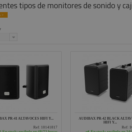
entes tipos de monitores de sonido y caja
 >
r
AX PR-41 ALTAVOCES HIFI Y...
AUDIBAX PR-42 BLACK ALTA
HIFI Y...
Ref: 10141817
Ref: 
En stock: recíbelo en 48/72 horas
En stock: recíbelo en 24