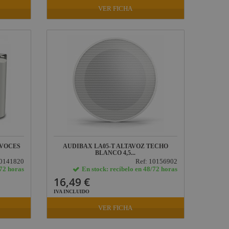
VER FICHA
AVOCES
AUDIBAX LA05-T ALTAVOZ TECHO
BLANCO 4,5...
10141820
Ref: 10156902
/72 horas
En stock: recíbelo en 48/72 horas
16,49 €
IVA INCLUIDO
VER FICHA