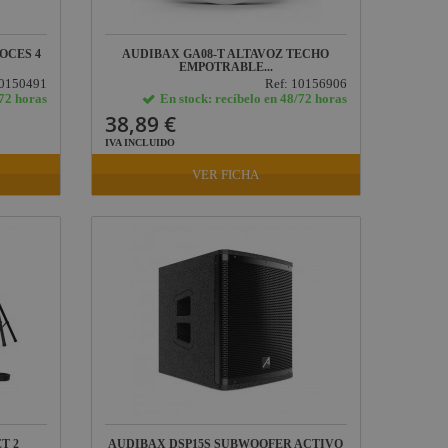
OCES 4
AUDIBAX GA08-T ALTAVOZ TECHO
EMPOTRABLE...
10150491
Ref: 10156906
/72 horas
En stock: recíbelo en 48/72 horas
38,89 €
IVA INCLUIDO
VER FICHA
T 2
AUDIBAX DSP15S SUBWOOFER ACTIVO