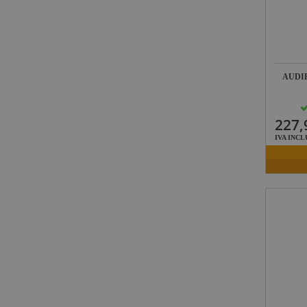
AUDIB
227,
IVA INCL