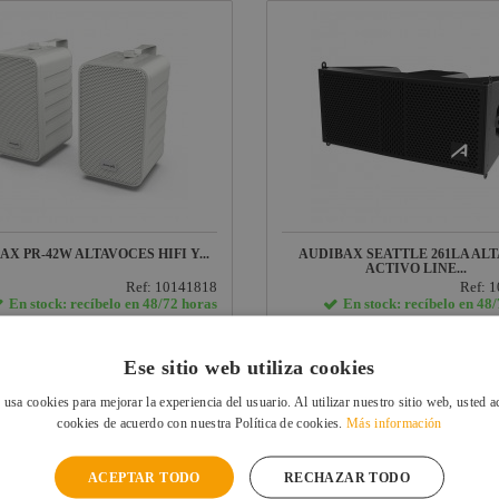
AX PR-42W ALTAVOCES HIFI Y...
AUDIBAX SEATTLE 261LA AL
ACTIVO LINE...
Ref: 10141818
Ref: 
En stock: recíbelo en 48/72 horas
En stock: recíbelo en 48
8 €
398,99 €
UIDO
IVA INCLUIDO
Ese sitio web utiliza cookies
VER FICHA
VER FICHA
 usa cookies para mejorar la experiencia del usuario. Al utilizar nuestro sitio web, usted a
cookies de acuerdo con nuestra Política de cookies.
Más información
ACEPTAR TODO
RECHAZAR TODO