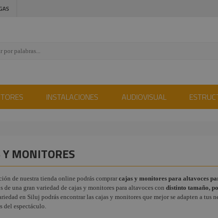
GAS
CTORES
INSTALACIONES
AUDIOVISUAL
ESTRUC
S Y MONITORES
ción de nuestra tienda online podrás comprar
cajas y monitores para altavoces par
 de una gran variedad de cajas y monitores para altavoces con
distinto tamaño, po
ariedad en Siluj podrás encontrar las cajas y monitores que mejor se adapten a tus
s del espectáculo.