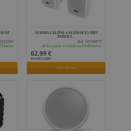
TAVOZ
AUDIBAX ELIPSE 4 ALTAVOCES HIFI
PARED 2...
10225563
Ref: 10156873
/72 horas
En stock: recíbelo en 24/48 horas
62,99 €
IVA INCLUIDO
VER FICHA