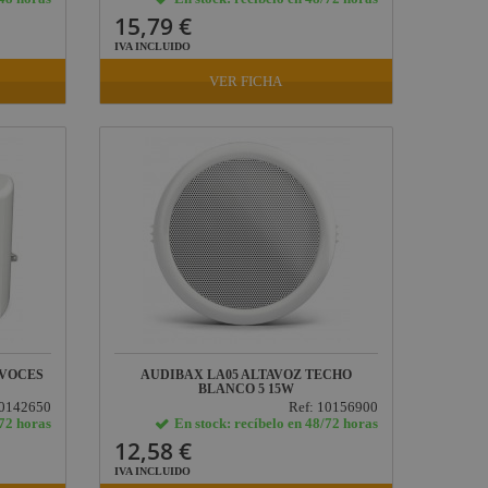
15,79 €
IVA INCLUIDO
VER FICHA
AVOCES
AUDIBAX LA05 ALTAVOZ TECHO
BLANCO 5 15W
10142650
Ref: 10156900
/72 horas
En stock: recíbelo en 48/72 horas
12,58 €
IVA INCLUIDO