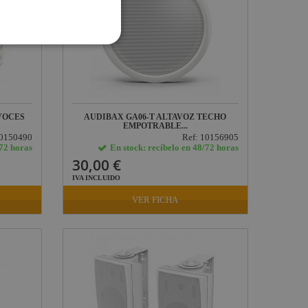
VOCES
AUDIBAX GA06-T ALTAVOZ TECHO
EMPOTRABLE...
10150490
Ref: 10156905
/72 horas
En stock: recíbelo en 48/72 horas
30,00 €
IVA INCLUIDO
VER FICHA