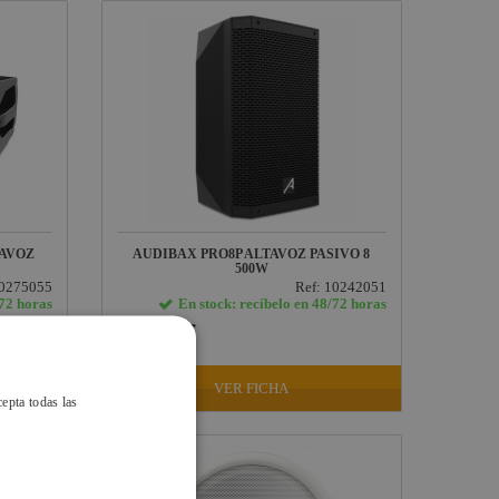
TAVOZ
AUDIBAX PRO8P ALTAVOZ PASIVO 8
500W
10275055
Ref: 10242051
/72 horas
En stock: recíbelo en 48/72 horas
88,39 €
IVA INCLUIDO
VER FICHA
cepta todas las