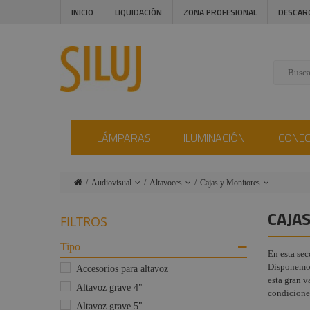
INICIO
LIQUIDACIÓN
ZONA PROFESIONAL
DESCAR
LÁMPARAS
ILUMINACIÓN
CONE
Audiovisual
Altavoces
Cajas y Monitores
Lámparas
Proyectores
Fundas y
CAJA
FILTROS
repuestos
Iluminación
Microfonía
Sistemas de
Tipo
En esta sec
Conectores
Auriculares
audio portátil
Disponemos
profesionales
Accesorios para altavoz
Instalaciones
esta gran v
Altavoz grave 4"
Control
condicione
Estructuras y
Audio
Altavoz grave 5"