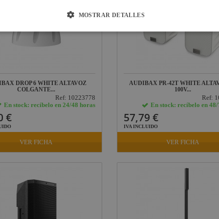
MOSTRAR DETALLES
IBAX DROP 6 WHITE ALTAVOZ
AUDIBAX PR-42T WHITE ALTA
COLGANTE...
100V...
Ref: 10223778
Ref: 
En stock: recíbelo en 24/48 horas
En stock: recíbelo en 48
0 €
57,79 €
UIDO
IVA INCLUIDO
VER FICHA
VER FICHA