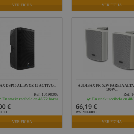
VER FICHA
VER FICHA
X DSP15 ALTAVOZ 15 ACTIVO...
AUDIBAX PR-52W PAREJA ALT
100W...
Ref: 10198306
Ref: 
En stock: recíbelo en 48/72 horas
En stock: recíbelo en 48
00 €
66,19 €
UIDO
IVA INCLUIDO
VER FICHA
VER FICHA