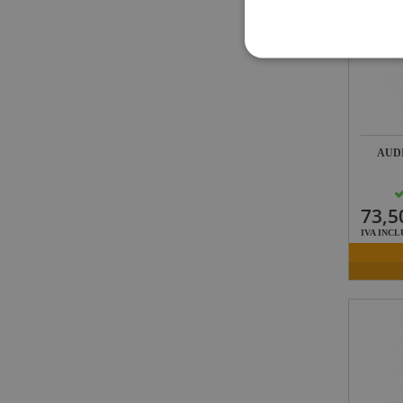
AUD
73,5
IVA INCL