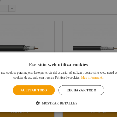
r
able señal
udio
able datos
etworking
able HDMI
Ese sitio web utiliza cookies
O
 usa cookies para mejorar la experiencia del usuario. Al utilizar nuestro sitio web, usted a
cookies de acuerdo con nuestra Política de cookies.
Más información
AB CABLE VIDEO COAXIAL 75
PROCAB CABLE VIDEO COAXI
OHM 6 MM...
OHM 4 MM...
Ref: CCX160
Ref:
ACEPTAR TODO
RECHAZAR TODO
En stock: recíbelo en 24/48 horas
En stock: recíbelo en 24
 €
0,57 €
MOSTRAR DETALLES
UIDO
IVA INCLUIDO
VER FICHA
VER FICHA