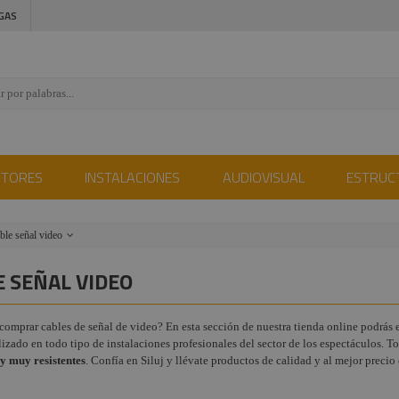
GAS
CTORES
INSTALACIONES
AUDIOVISUAL
ESTRUC
ble señal video
able
E SEÑAL VIDEO
rriente y
limentación
comprar cables de señal de video? En esta sección de nuestra tienda online podrás
able DMX
ilizado en todo tipo de instalaciones profesionales del sector de los espectáculos. 
y muy resistentes
ables para
. Confía en Siluj y llévate productos de calidad y al mejor precio 
ltavoces