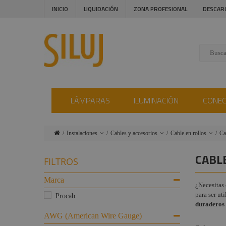
INICIO
LIQUIDACIÓN
ZONA PROFESIONAL
DESCAR
LÁMPARAS
ILUMINACIÓN
CONE
Instalaciones
Cables y accesorios
Cable en rollos
Ca
Lámparas
Rack
Cable con
C
CABL
FILTROS
conectores
co
Iluminación
Herrajes
a
Flightcase
Enrollacables
Marca
¿Necesitas 
Conectores
C
para ser ut
Ropa y
Pasacables
Procab
Audiovisual
seguridad
(Protección)
duraderos 
C
Técnicos
a
AWG (American Wire Gauge)
Estructuras y
Accesorios