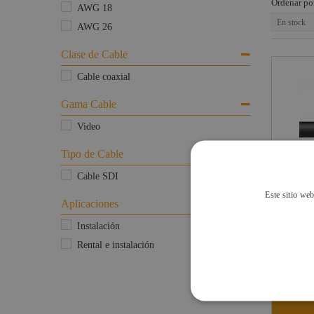
Ordenar po
Maquinaria
Flightcase,
para cables
C
AWG 18
maletas, bolsas
a
En stock
Componentes
AWG 26
y fundas
escenográficos
C
Clase de Cable
Pilas y Baterías
N
Liquidación
Cable coaxial
Cajetines audio
C
Marcas
Cajas de
Gama Cable
empotrar con
tapa
Video
Distribuidores
Tipo de Cable
de energia
Cable SDI
Este sitio web
Aplicaciones
PROC
Instalación
Rental e instalación
2,66
IVA INCL