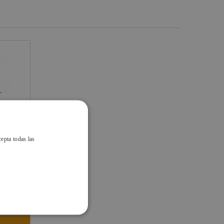
UTLET
cepta todas las
AL 75
 CXV104
/48 horas