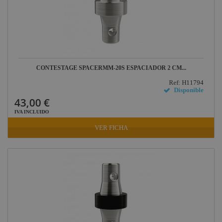
Factor FLEX
DAS Audio
LuppaLED
Lab Gruppen
CONTESTAGE SPACERMM-20S ESPACIADOR 2 CM...
ProPlex
Ref: H11794
Mode
Disponible
43,00 €
Midas
IVA INCLUIDO
Behringer
VER FICHA
Klark Teknik
Vari-Lite
Powertex