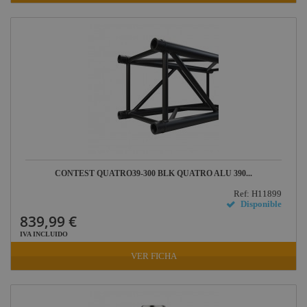
Harting /
Ilme
Factor Rack
Yamaha
Audio
Defender
Pasacables
Rosco
Cameo Light
CONTEST QUATRO39-300 BLK QUATRO ALU 390...
Socapex
Ref: H11899
Dirty Rigger
Disponible
839,99 €
Audiophony
IVA INCLUIDO
Nivoflex
VER FICHA
Gravity
Aplicaciones
Médicas