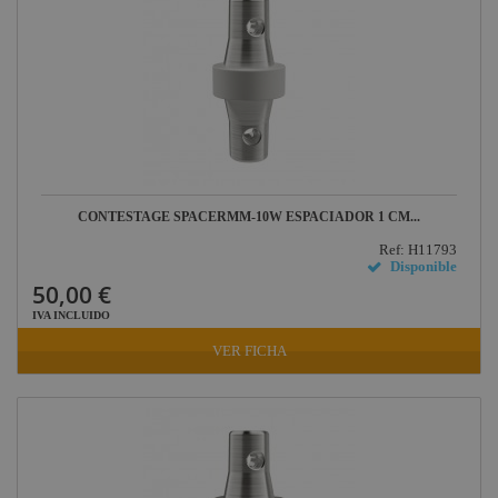
Briteq
Hilec
JV Case
LaserworLd
Grupo
Factor Plus
CONTESTAGE SPACERMM-10W ESPACIADOR 1 CM...
LEDj -
ELUMEN8
Ref: H11793
Disponible
Factor Link
50,00 €
IVA INCLUIDO
Factor Floor
VER FICHA
Factor Gobo
Nicolaudie
Contrik
Audibax