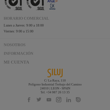
Briteq
Hilec
HORARIO COMERCIAL
JV Case
Lunes a Jueves: 9:00 a 18:00
LaserworLd
Viernes: 9:00 a 15:00
Grupo
Factor Plus
NOSOTROS
LEDj -
Acceso a Siluj.net
INFORMACIÓN
ELUMEN8
Siluj a su servicio
Aviso Legal y Condiciones de Uso
MI CUENTA
Factor Link
Política de Calidad
Términos y Condiciones de Venta
Noticias
Factor Floor
Logística y gastos de envío
Descargas
Formas de Pago
Factor Gobo
C/ La Raya, 110
Contacta
Polígono Industrial Trobajo del Camino
Garantías de Siluj
Nicolaudie
24010 | LEON - SPAIN
Accesibilidad
Tel. +34 987 26 13 35
Contrik
Mapa web
Kit Digital
Audibax