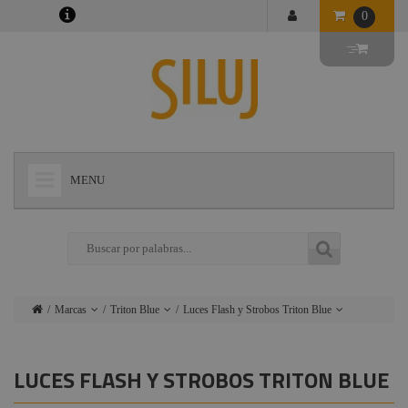
0
MENU
+
LÁMPARAS
+
ILUMINACIÓN
+
CONECTORES
Marcas
Triton Blue
Luces Flash y Strobos Triton Blue
+
INSTALACIONES
Lámparas
Ushio
Electrónica Control Triton
Blue
+
AUDIOVISUAL
LUCES FLASH Y STROBOS TRITON BLUE
Iluminación
Admiral
Flightcase Triton Blue
+
ESTRUCTURAS Y MAQUINARIA
Conectores
Procab