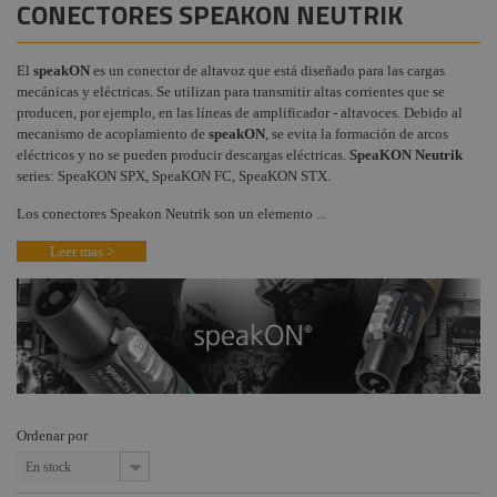
CONECTORES SPEAKON NEUTRIK
Conectores RCA
Instalaciones
Procab
+
Neutrik
COMPONENTES ESCENOGRÁFICOS
Audiovisual
Factor
El
speakON
es un conector de altavoz que está diseñado para las cargas
Conectores Neutrik
+
MARCAS
Fogger
mecánicas y eléctricas.
Se utilizan para transmitir altas corrientes que se
Ethercom
Estructuras y
producen, por ejemplo, en las líneas de amplificador - altavoces.
Debido al
Maquinaria
Smoke
Conectores Neutrik
mecanismo de acoplamiento de
speakON
, se evita la formación de arcos
Factory
BNC
eléctricos y no se pueden producir descargas eléctricas.
SpeaKON Neutrik
Componentes
series: SpeaKON SPX, SpeaKON FC, SpeaKON STX.
escenográficos
Osram
Conectores Powercon
Neutrik
Los conectores Speakon Neutrik son un elemento ...
Liquidación
Philips
Adaptadores Neutrik
Leer mas >
General
Electric -
Accesorios Neutrik
Tungsram
Fibra opticalCON
Tesa
Neutrik
Doughty
Placas identificativas
Neutrik DSS
Pioneer DJ
Conectores Jack Rean
Ordenar por
Harting /
Ilme
Conectores XLR Rean
En stock