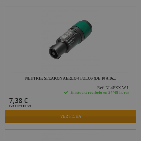
Factor Rack
Conectores RCA Rean
Yamaha
Interfaz DANTE Neutrik
Audio
Defender
Pasacables
Rosco
Cameo Light
Socapex
Dirty Rigger
NEUTRIK SPEAKON AEREO 4 POLOS (DE 10 A 16...
Audiophony
Ref: NL4FXX-W-L
En stock: recíbelo en 24/48 horas
Contest
7,38 €
Nivoflex
IVA INCLUIDO
Gravity
VER FICHA
Aplicaciones
Médicas