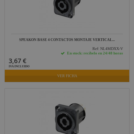
DAS Audio
LuppaLED
Lab Gruppen
ProPlex
SPEAKON BASE 4 CONTACTOS MONTAJE VERTICAL...
Mode
Ref: NL4MDXX-V
En stock: recíbelo en 24/48 horas
Midas
3,67 €
Behringer
IVA INCLUIDO
Klark Teknik
VER FICHA
Vari-Lite
Powertex