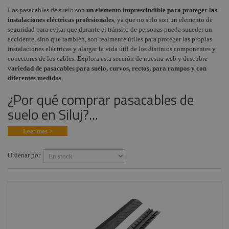
Ropa y
Enrollacables
Los pasacables de suelo son
un elemento imprescindible para proteger las
Audiovisual
+
seguridad
COMPONENTES ESCENOGRÁFICOS
instalaciones eléctricas profesionales
, ya que no solo son un elemento de
Accesorios para
Técnicos
seguridad para evitar que durante el tránsito de personas pueda suceder un
Estructuras y
cables
+
MARCAS
accidente, sino que también, son realmente útiles para proteger las propias
Maquinaria
Flightcase,
instalaciones eléctricas y alargar la vida útil de los distintos componentes y
maletas, bolsas
Componentes
conectores de los cables. Explora esta sección de nuestra web y descubre
y fundas
escenográficos
variedad de pasacables para suelo, curvos, rectos, para rampas y con
diferentes medidas
.
Pilas y Baterías
Liquidación
¿Por qué comprar pasacables de
Cajetines audio
Marcas
suelo en Siluj?...
Cajas de
empotrar con
tapa
Leer mas >
Distribuidores
Ordenar por
de energia