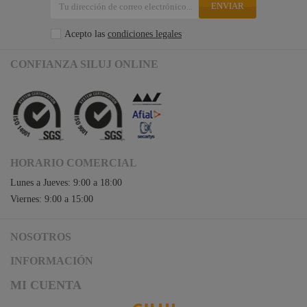
ENVIAR
Acepto las
condiciones legales
CONFIANZA SILUJ ONLINE
HORARIO COMERCIAL
Lunes a Jueves: 9:00 a 18:00
Viernes: 9:00 a 15:00
NOSOTROS
Acceso a Siluj.net
INFORMACIÓN
Siluj a su servicio
Aviso Legal y Condiciones de Uso
MI CUENTA
Política de Calidad
Términos y Condiciones de Venta