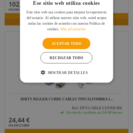
Ese sitio web utiliza cookies
102,00 €
IVA INCLUIDO
Este sitio web usa cookies para mejorar la experiencia
del usuario. Al utilizar nuestro sitio web, usted acepta
VER FICHA
todas las cookies de acuerdo con nuestra Política de
cookies.
Más información
ACEPTAR TODO
RECHAZAR TODO
MOSTRAR DETALLES
DIRTY RIGGER CUBRE CABLES TIPO ALFOMBRA 1...
Ref: DTY-CABLE-COVER-BK
En stock: recíbelo en 24/48 horas
24,44 €
IVA INCLUIDO