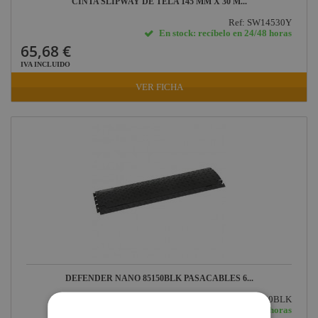
CINTA SLIPWAY DE TELA 145 MM X 30 M...
Ref: SW14530Y
En stock: recíbelo en 24/48 horas
65,68 €
IVA INCLUIDO
VER FICHA
DEFENDER NANO 85150BLK PASACABLES 6...
Ref: 85150BLK
En stock: recíbelo en 24/48 horas