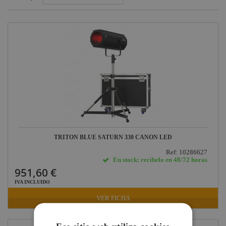
Cambio de color y
efectos
Repuestos y
accesorios
Proyectores TV,
Studio, Foto
Sistemas Láser
Proyectores Led
Batería
Iluminación para
teatro
TRITON BLUE SATURN 330 CAÑON LED
Iluminación para
Ref: 10286627
conciertos
En stock: recíbelo en 48/72 horas
951,60 €
Iluminación para
IVA INCLUIDO
estudios de
grabación
VER FICHA
Iluminación para
discotecas