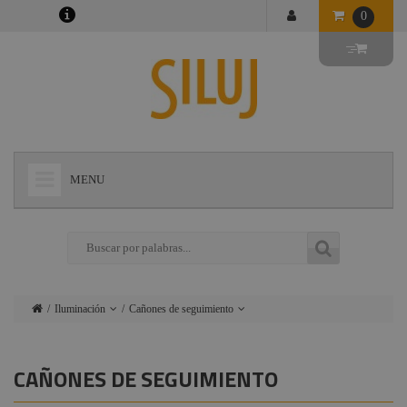
0
MENU
+
LÁMPARAS
+
ILUMINACIÓN
+
CONECTORES
Iluminación
Cañones de seguimiento
+
INSTALACIONES
Lámparas
Cegadoras / Matrix /
Bañadores
+
AUDIOVISUAL
CAÑONES DE SEGUIMIENTO
Conectores
Proyectores PAR
+
ESTRUCTURAS Y MAQUINARIA
Instalaciones