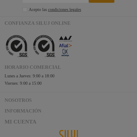
Acepto las
condiciones legales
CONFIANZA SILUJ ONLINE
HORARIO COMERCIAL
Lunes a Jueves: 9:00 a 18:00
Viernes: 9:00 a 15:00
NOSOTROS
Acceso a Siluj.net
INFORMACIÓN
Siluj a su servicio
Aviso Legal y Condiciones de Uso
MI CUENTA
Política de Calidad
Términos y Condiciones de Venta
Noticias
Logística y gastos de envío