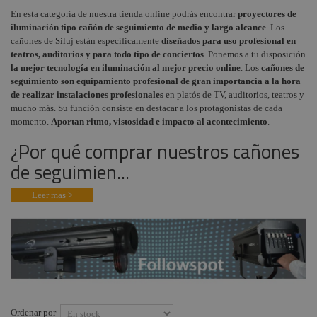
Proyectores
En esta categoría de nuestra tienda online podrás encontrar
proyectores de
Audiovisual
+
Panorama /
COMPONENTES ESCENOGRÁFICOS
iluminación tipo cañón de seguimiento de medio y largo alcance
. Los
Ciclorama
cañones de Siluj están específicamente
diseñados para uso profesional en
Estructuras y
+
MARCAS
teatros, auditorios y para todo tipo de conciertos
. Ponemos a tu disposición
Maquinaria
Proyectores Recorte
la mejor tecnología en iluminación al mejor precio online
. Los
cañones de
y Gobos
Componentes
seguimiento son equipamiento profesional de gran importancia a la hora
escenográficos
de realizar instalaciones profesionales
en platós de TV, auditorios, teatros y
Proyectores PC y
mucho más. Su función consiste en destacar a los protagonistas de cada
Fresnel Teatro
Liquidación
momento.
Aportan ritmo, vistosidad e impacto al acontecimiento
.
Máquinas de humo
Marcas
¿Por qué comprar nuestros cañones
y fluidos
de seguimien...
Tecnología Led
Control y
Leer mas >
regulación
Cabezas móviles
Scanners de
iluminación
Proyectores Flash y
Strobos
Ordenar por