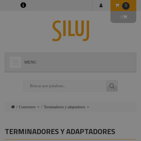
0
MENU
+
LÁMPARAS
+
ILUMINACIÓN
+
CONECTORES
Conectores
Terminadores y adaptadores
+
INSTALACIONES
Lámparas
Conectores Harting -
Ilme
+
AUDIOVISUAL
TERMINADORES Y ADAPTADORES
Iluminación
Camlok
+
ESTRUCTURAS Y MAQUINARIA
Instalaciones