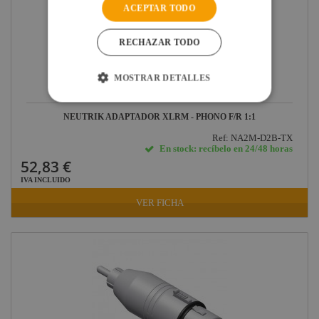
ACEPTAR TODO
RECHAZAR TODO
MOSTRAR DETALLES
NEUTRIK ADAPTADOR XLRM - PHONO F/R 1:1
Ref: NA2M-D2B-TX
En stock: recíbelo en 24/48 horas
52,83 €
IVA INCLUIDO
VER FICHA