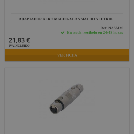
Conectores eléctricos
Socapex
HDMI - USB
ADAPTADOR XLR 5 MACHO-XLR 5 MACHO NEUTRIK...
Conectores DMX
Ref: NA5MM
En stock: recíbelo en 24/48 horas
Conectores de sonido
21,83 €
Conectores para
IVA INCLUIDO
iluminación
VER FICHA
Conectores para video