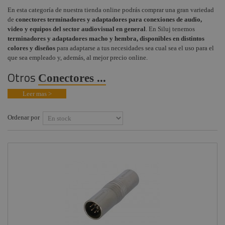
Schuko y cables
En esta categoría de nuestra tienda online podrás comprar una gran variedad
Audiovisual
+
alimentación
COMPONENTES ESCENOGRÁFICOS
de
conectores terminadores y adaptadores para conexiones de audio,
video y equipos del sector audiovisual en general
. En Siluj tenemos
Estructuras y
Powerlink
+
MARCAS
terminadores y adaptadores macho y hembra, disponibles en distintos
Maquinaria
colores y diseños
para adaptarse a tus necesidades sea cual sea el uso para el
Cetag / CEE
Componentes
que sea empleado y, además, al mejor precio online.
escenográficos
Conectores RCA
Otros
Conectores ...
Liquidación
Conectores PowerCON
Leer mas >
Marcas
Conectores audio
Speakon
Ordenar por
Conectores
profesionales BNC
Conectores Ethercom
Conectores XLR
Jack, Mini Jack y
accesorios
Accesorios XLR