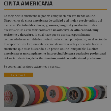
CINTA AMERICANA
Aislante
Gobos a
Instalaciones
+
medida
COMPONENTES ESCENOGRÁFICOS
Cinta PVC
Audiovisual
La mejor cinta americana la podrás comprar en nuestra tienda online.
Suelos Danza
+
MARCAS
Otras cintas y
Disponemos de
cinta americana de calidad y al mejor precio
online del
Teatro
Adhesivos
Estructuras y
mercado.
Variedad de colores, grosores, longitud y acabados
. Todas
Maquinaria
Gobos estándar
nuestras cintas están
fabricadas con un adhesivo de alta calidad, muy
resistente y duradero
, lo cual hace que su uso sea especialmente
Liquidación
Mantenimiento
recomendado en actividades profesionales como, por ejemplo, en el sector de
los espectáculos. Explora esta sección de nuestra web y encuentra la cinta
Marcas
Textiles
americana que estas buscando a un precio online inmejorable.
La
cinta
americana es un complemento imprescindible para cualquier profesional
del sector eléctrico,
de la iluminación, sonido o audiovisual profesional
.
Se comentan los tipos existentes y sus ca...
Leer mas >