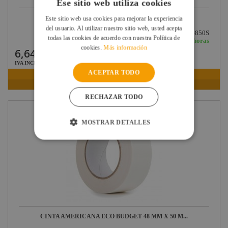
Ese sitio web utiliza cookies
CINTA AMERICANA ECONOMY GAFFER 48 MM X 50...
Este sitio web usa cookies para mejorar la experiencia
del usuario. Al utilizar nuestro sitio web, usted acepta
Ref: CT90614850S
todas las cookies de acuerdo con nuestra Política de
En stock: recíbelo en 24/48 horas
cookies.
Más información
6,64 €
IVA INCLUIDO
ACEPTAR TODO
VER FICHA
RECHAZAR TODO
MOSTRAR DETALLES
CINTA AMERICANA ECO BUDGET 48 MM X 50 M...