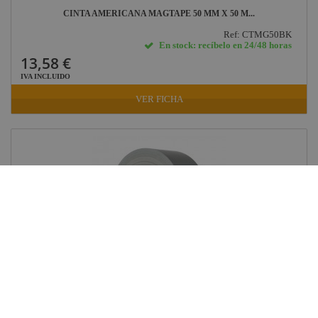
CINTA AMERICANA MAGTAPE 50 MM X 50 M...
Ref: CTMG50BK
En stock: recíbelo en 24/48 horas
13,58 €
IVA INCLUIDO
VER FICHA
CINTA AMERICANA MAGTAPE 50 MM X 50 M...
Ref: CTMG50S