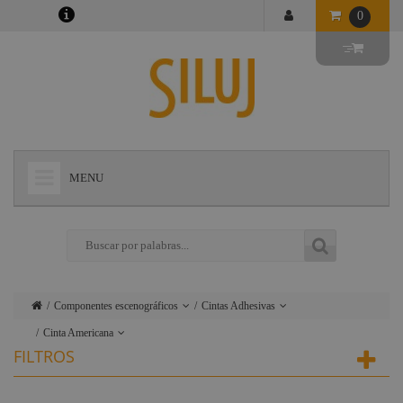
0
MENU
+
LÁMPARAS
+
ILUMINACIÓN
+
CONECTORES
Componentes escenográficos
Cintas Adhesivas
+
INSTALACIONES
Cinta Americana
Lámparas
Filtros
FILTROS
+
AUDIOVISUAL
Cinta Tela
Iluminación
Cinefoil-
Photofoll
+
Cinta
ESTRUCTURAS Y MAQUINARIA
Conectores