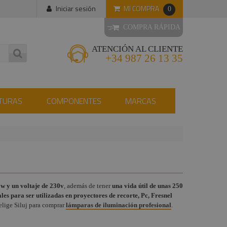
MI COMPRA
Iniciar sesión
0
COMPRA RÁPIDA
ATENCIÓN AL CLIENTE
+34 987 26 13 35
TURAS
COMPONENTES
MARCAS
w y un voltaje de 230v
, además de tener
una vida útil de unas 250
ales para ser utilizadas en proyectores de recorte, Pc, Fresnel
 elige Siluj para comprar
lámparas de iluminación profesional
.