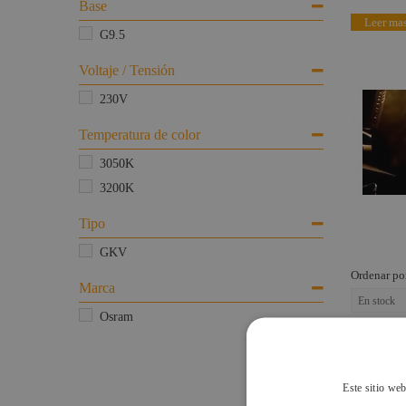
Maquinaria
Base
Lámparas Svobodas
Leer mas
Componentes
G9.5
escenográficos
Portalámparas
Voltaje / Tensión
Liquidación
Lámparas Descarga
230V
Marcas
Lámparas LED
Temperatura de color
Lámparas Luz Negra
3050K
Lámparas BIPIN
3200K
Lámparas Dicroicas
Tipo
Lámparas Flash
GKV
Lámparas
Ordenar po
Fluorescencia TV
Marca
En stock
Otras Aplicaciones
Osram
Lámparas HMI
Este sitio web