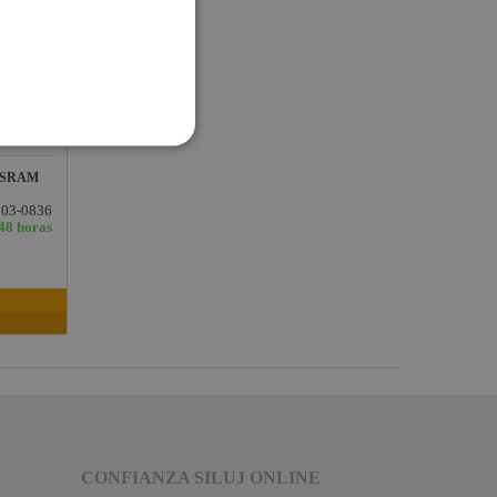
 OSRAM
003-0836
/48 horas
CONFIANZA SILUJ ONLINE