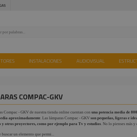
GAS
CTORES
INSTALACIONES
AUDIOVISUAL
ESTRUC
ARAS COMPAC-GKV
as Compac - GKV de nuestra tienda online cuentan con
una potencia media de 800
media aproximadamente
. Las lámparas Compac - GKV
son pequeñas, ligeras e ide
o y otros proyectores, como por ejemplo para Tv y estudios
. No lo pienses más y
e buscar un elemento que permi...