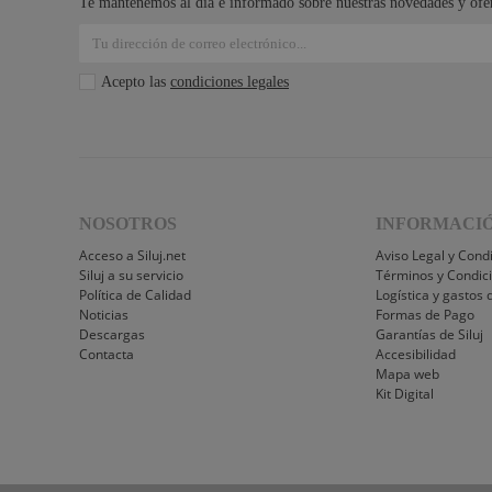
Te mantenemos al día e informado sobre nuestras novedades y ofer
Acepto las
condiciones legales
NOSOTROS
INFORMACI
Acceso a Siluj.net
Aviso Legal y Cond
Siluj a su servicio
Términos y Condic
Política de Calidad
Logística y gastos 
Noticias
Formas de Pago
Descargas
Garantías de Siluj
Contacta
Accesibilidad
Mapa web
Kit Digital