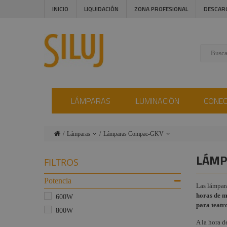
INICIO
LIQUIDACIÓN
ZONA PROFESIONAL
DESCAR
LÁMPARAS
ILUMINACIÓN
CONE
Lámparas
Lámparas Compac-GKV
Iluminación
Lámparas tipo Par
LÁMP
FILTROS
Conectores
Lámparas HPL
Potencia
Las lámpar
Instalaciones
Lámparas Halógenas
horas de 
Teatro y TV
600W
Audiovisual
para teatr
800W
Lámparas Lineales
Estructuras y
TV
A la hora d