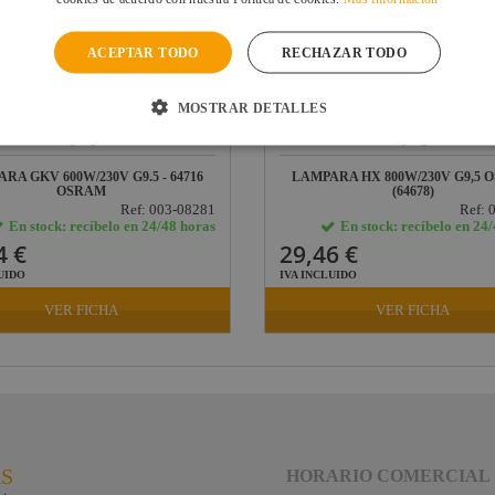
ACEPTAR TODO
RECHAZAR TODO
MOSTRAR DETALLES
RA GKV 600W/230V G9.5 - 64716
LAMPARA HX 800W/230V G9,5
OSRAM
(64678)
Ref: 003-08281
Ref: 
En stock: recíbelo en 24/48 horas
En stock: recíbelo en 24
4 €
29,46 €
UIDO
IVA INCLUIDO
VER FICHA
VER FICHA
RS
HORARIO COMERCIAL