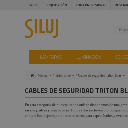
INICIO
LIQUIDACIÓN
ZONA PROFESIONAL
DESCAR
LÁMPARAS
ILUMINACIÓN
CONE
Marcas
Triton Blue
Cables de seguridad Triton Blue
Lámparas
Ushio
Electrónica Control Triton
CABLES DE SEGURIDAD TRITON B
Blue
Iluminación
Admiral
Luces Flash y Strobos
En esta categoría de nuestra tienda online disponemos de una gra
Conectores
Procab
Triton Blue
escenografías y mucho más
. Todos ellos incluyen un mosquetón 
Instalaciones
Factor
compra los mejores productos técnicos para espectáculos y eventos 
Flightcase Triton Blue
Fogger
Audiovisual
Cabezas móviles Triton