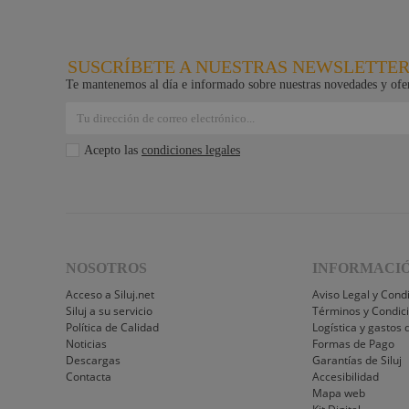
JV Case
LaserworLd
Grupo
SUSCRÍBETE A NUESTRAS NEWSLETTE
Te mantenemos al día e informado sobre nuestras novedades y ofer
Factor Plus
LEDj -
ELUMEN8
Acepto las
condiciones legales
Factor Link
Factor Floor
Factor Gobo
Nicolaudie
NOSOTROS
INFORMACI
Contrik
Acceso a Siluj.net
Aviso Legal y Cond
Siluj a su servicio
Términos y Condic
Audibax
Política de Calidad
Logística y gastos 
Noticias
Formas de Pago
Factor FLEX
Descargas
Garantías de Siluj
DAS Audio
Contacta
Accesibilidad
Mapa web
LuppaLED