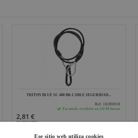
TRITON BLUE SC 480 BK CABLE SEGURIDAD...
Ref: 10286918
En stock: recíbelo en 24/48 horas
2,81 €
IVA INCLUIDO
VER FICHA
Ese sitio web utiliza cookies