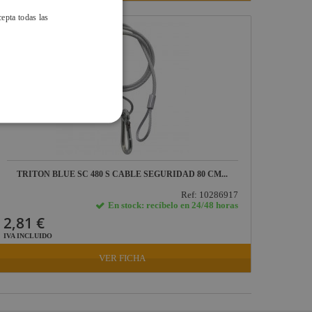
cepta todas las
TRITON BLUE SC 480 S CABLE SEGURIDAD 80 CM...
Ref: 10286917
En stock: recíbelo en 24/48 horas
2,81 €
IVA INCLUIDO
VER FICHA