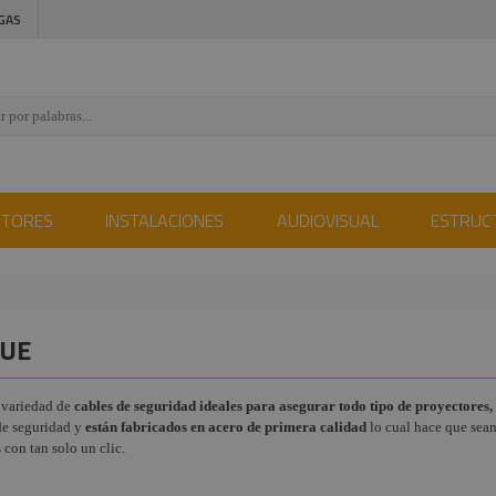
GAS
CTORES
INSTALACIONES
AUDIOVISUAL
ESTRUC
LUE
n variedad de
cables de seguridad ideales para asegurar todo tipo de proyectores,
de seguridad y
están fabricados en acero de primera calidad
lo cual hace que sean
con tan solo un clic.