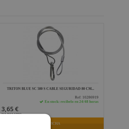
TRITON BLUE SC 580 S CABLE SEGURIDAD 80 CM...
Ref: 10286919
En stock: recíbelo en 24/48 horas
3,65 €
IVA INCLUIDO
VER FICHA