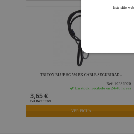
Accesorios TB
Este sitio web
Defender
Pasacables
Tripodes y accesorios
Rosco
Cameo Light
Socapex
Dirty Rigger
Audiophony
Contest
TRITON BLUE SC 580 BK CABLE SEGURIDAD...
Nivoflex
Ref: 10286920
En stock: recíbelo en 24/48 horas
Gravity
3,65 €
IVA INCLUIDO
Aplicaciones
Médicas
VER FICHA
Briteq
Hilec