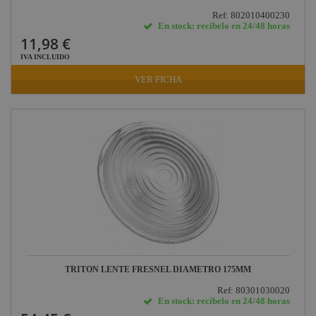
Proyectores Flash y
Ref: 802010400230
Strobos
En stock: recíbelo en 24/48 horas
11,98 €
Cambio de color y
efectos
IVA INCLUIDO
Proyectores TV,
VER FICHA
Studio, Foto
Sistemas Láser
Proyectores Led
Batería
Iluminación para
teatro
Iluminación para
conciertos
Iluminación para
estudios de
TRITON LENTE FRESNEL DIAMETRO 175MM
grabación
Ref: 80301030020
Iluminación para
En stock: recíbelo en 24/48 horas
discotecas