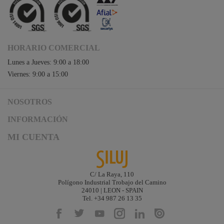
HORARIO COMERCIAL
Lunes a Jueves: 9:00 a 18:00
Viernes: 9:00 a 15:00
NOSOTROS
Acceso a Siluj.net
INFORMACIÓN
Siluj a su servicio
Aviso Legal y Condiciones de Uso
MI CUENTA
Política de Calidad
Términos y Condiciones de Venta
Noticias
Logística y gastos de envío
Descargas
Formas de Pago
C/ La Raya, 110
Contacta
Polígono Industrial Trobajo del Camino
Garantías de Siluj
24010 | LEON - SPAIN
Accesibilidad
Tel. +34 987 26 13 35
Mapa web
Kit Digital