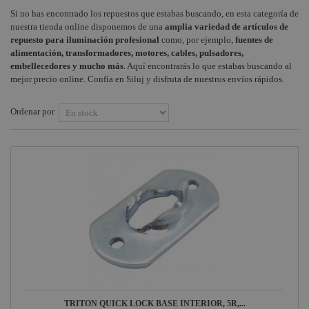
Proyectores
Triton
Si no has encontrado los repuestos que estabas buscando, en esta categoría de
Audiovisual
+
Panorama /
Studio
COMPONENTES ESCENOGRÁFICOS
nuestra tienda online disponemos de una
amplia variedad de artículos de
Ciclorama
repuesto para iluminación profesional
como, por ejemplo,
fuentes de
Estructuras y
Mini y Mini
+
MARCAS
alimentación, transformadores, motores, cables, pulsadores,
Maquinaria
Proyectores
SP
embellecedores y mucho más
. Aquí encontrarás lo que estabas buscando al
Recorte y Gobos
Componentes
mejor precio online. Confía en Siluj y disfruta de nuestros envíos rápidos.
Flash 1500
escenográficos
Proyectores PC y
DMX
Fresnel Teatro
Ordenar por
Liquidación
LED
Cañones de
Marcas
Máquinas de
seguimiento
humo
Máquinas de humo
y fluidos
Tecnología Led
Control y
regulación
Cabezas móviles
Scanners de
iluminación
TRITON QUICK LOCK BASE INTERIOR, 5R,...