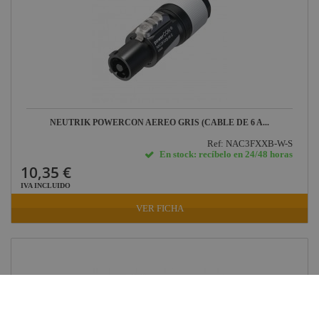
NEUTRIK POWERCON AEREO GRIS (CABLE DE 6 A...
Ref: NAC3FXXB-W-S
En stock: recíbelo en 24/48 horas
10,35 €
IVA INCLUIDO
VER FICHA