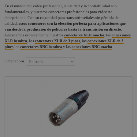
Schuko y cables
En el mundo del video profesional, la calidad y la confiabilidad son
Audiovisual
+
alimentación
COMPONENTES ESCENOGRÁFICOS
fundamentales, y nuestros conectores profesionales para video no
decepcionan. Con su capacidad para transmitir señales sin pérdida de
Estructuras y
Powerlink
+
MARCAS
calidad,
estos conectores son la elección perfecta para aplicaciones que
Maquinaria
van desde la producción de películas hasta la transmisión en directo
.
Cetag / CEE
Componentes
Destacamos especialmente nuestros
conectores XLR macho
, las
conexiones
escenográficos
Conectores RCA
XLR hembra
, los
conectores XLR de 3 pines
, las
conexiones XLR de 5
pines
los
conectores BNC hembra
y las
conexiones BNC macho
.
Liquidación
Conectores
PowerCON
Marcas
Ordenar por
Conectores audio
Speakon
Conectores
profesionales
BNC
Terminadores y
adaptadores
Conectores
Ethercom
Conectores XLR