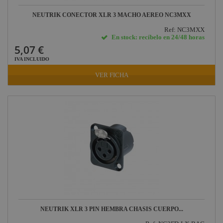
Jack, Mini Jack y
NEUTRIK CONECTOR XLR 3 MACHO AEREO NC3MXX
accesorios
Ref: NC3MXX
Accesorios XLR
En stock: recíbelo en 24/48 horas
5,07 €
Conectores
IVA INCLUIDO
eléctricos Socapex
VER FICHA
HDMI - USB
Conectores DMX
Conectores de
sonido
Conectores para
iluminación
NEUTRIK XLR 3 PIN HEMBRA CHASIS CUERPO...