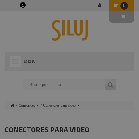
0
MENU
+
LÁMPARAS
+
ILUMINACIÓN
+
CONECTORES
Conectores
Conectores para video
+
INSTALACIONES
Lámparas
Conectores
Harting - Ilme
+
AUDIOVISUAL
CONECTORES PARA VIDEO
Iluminación
Camlok
+
ESTRUCTURAS Y MAQUINARIA
Instalaciones