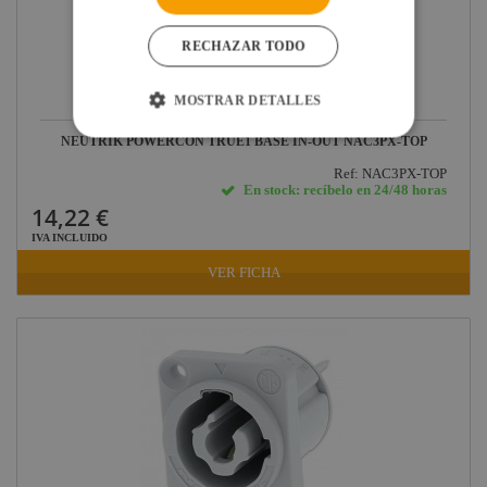
RECHAZAR TODO
MOSTRAR DETALLES
NEUTRIK POWERCON TRUE1 BASE IN-OUT NAC3PX-TOP
Ref: NAC3PX-TOP
En stock: recíbelo en 24/48 horas
14,22 €
IVA INCLUIDO
VER FICHA