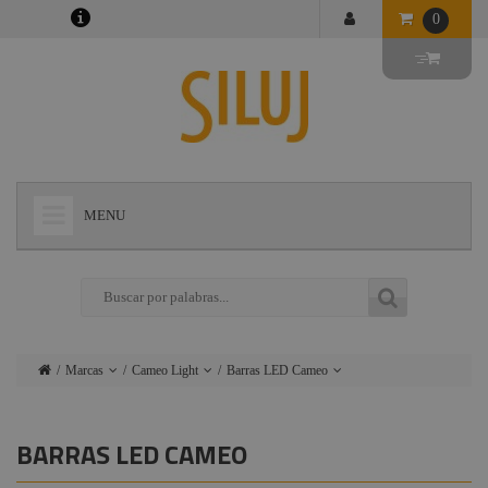
0
MENU
+
LÁMPARAS
+
ILUMINACIÓN
+
CONECTORES
Marcas
Cameo Light
Barras LED Cameo
+
INSTALACIONES
Lámparas
Ushio
Studio PAR
LED
+
AUDIOVISUAL
BARRAS LED CAMEO
Iluminación
Admiral
Mini Par COB
+
ESTRUCTURAS Y MAQUINARIA
Conectores
Triton Blue