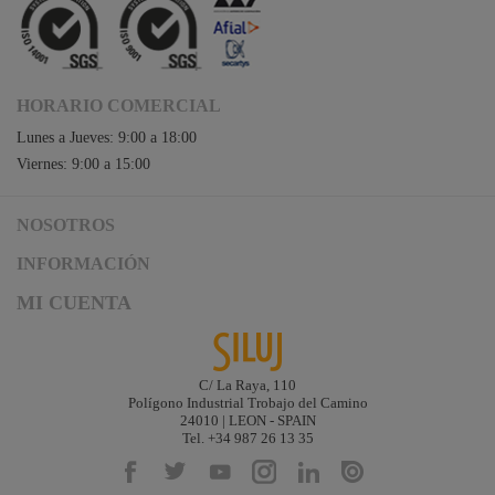
HORARIO COMERCIAL
Lunes a Jueves: 9:00 a 18:00
Viernes: 9:00 a 15:00
NOSOTROS
Acceso a Siluj.net
INFORMACIÓN
Siluj a su servicio
Aviso Legal y Condiciones de Uso
MI CUENTA
Política de Calidad
Términos y Condiciones de Venta
Noticias
Logística y gastos de envío
Descargas
Formas de Pago
C/ La Raya, 110
Contacta
Polígono Industrial Trobajo del Camino
Garantías de Siluj
24010 | LEON - SPAIN
Accesibilidad
Tel. +34 987 26 13 35
Mapa web
Kit Digital