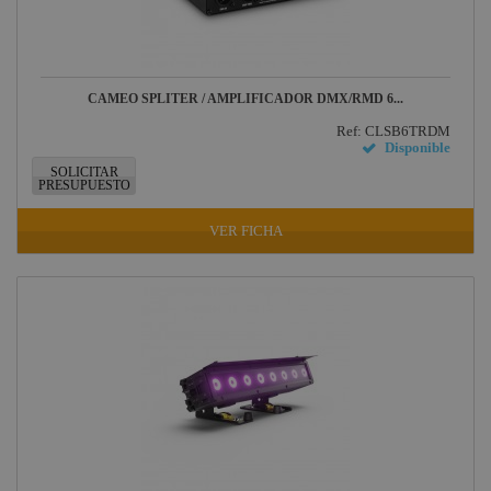
Factor FLEX
DAS Audio
LuppaLED
CAMEO SPLITER / AMPLIFICADOR DMX/RMD 6...
Lab Gruppen
Ref: CLSB6TRDM
Disponible
ProPlex
SOLICITAR
PRESUPUESTO
Mode
Midas
VER FICHA
Behringer
Klark Teknik
Vari-Lite
Powertex