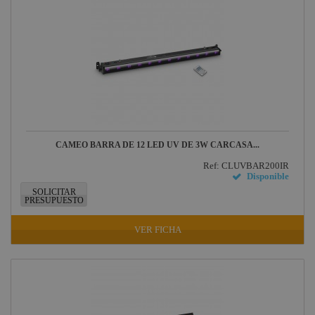
Harting /
Ilme
Factor Rack
Yamaha
Audio
Defender
Pasacables
Rosco
CAMEO BARRA DE 12 LED UV DE 3W CARCASA...
Socapex
Ref: CLUVBAR200IR
Disponible
Dirty Rigger
SOLICITAR
PRESUPUESTO
Audiophony
Contest
VER FICHA
Nivoflex
Gravity
Aplicaciones
Médicas