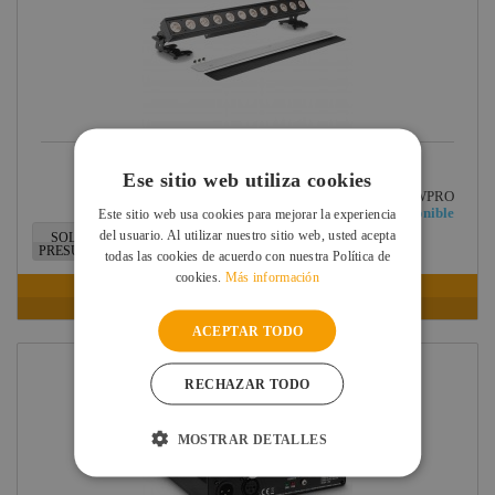
Briteq
Hilec
JV Case
LaserworLd
Grupo
CAMEO BARRA LED PIXBAR DTW PRO 12 LED 10W
Ese sitio web utiliza cookies
Factor Plus
Ref: CLPIXBARDTWPRO
Disponible
Este sitio web usa cookies para mejorar la experiencia
LEDj -
del usuario. Al utilizar nuestro sitio web, usted acepta
SOLICITAR
ELUMEN8
PRESUPUESTO
todas las cookies de acuerdo con nuestra Política de
cookies.
Más información
Factor Link
VER FICHA
Factor Floor
ACEPTAR TODO
Factor Gobo
RECHAZAR TODO
Nicolaudie
Contrik
MOSTRAR DETALLES
Audibax