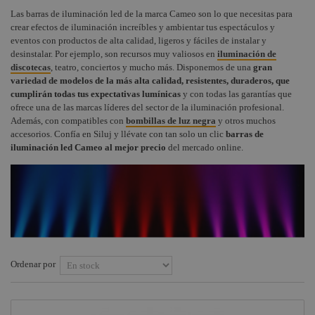
Proyectores
Las barras de iluminación led de la marca Cameo son lo que necesitas para
Instalaciones
Procab
+
IP65
COMPONENTES ESCENOGRÁFICOS
crear efectos de iluminación increíbles y ambientar tus espectáculos y
eventos con productos de alta calidad, ligeros y fáciles de instalar y
Audiovisual
Factor
Efectos
+
MARCAS
desinstalar. Por ejemplo, son recursos muy valiosos en
iluminación de
Fogger
iluminación
discotecas
Estructuras y
, teatro, conciertos y mucho más. Disponemos de una
gran
Maquinaria
Smoke
variedad de modelos de la más alta calidad, resistentes, duraderos, que
Cabezas
Factory
cumplirán todas tus expectativas lumínicas
y con todas las garantías que
Móviles Cameo
Componentes
ofrece una de las marcas líderes del sector de la iluminación profesional.
escenográficos
Osram
Además, con compatibles con
bombillas de luz negra
y otros muchos
accesorios. Confía en Siluj y llévate con tan solo un clic
barras de
Liquidación
Philips
iluminación led Cameo al mejor precio
del mercado online.
General
Electric -
Tungsram
Tesa
Doughty
Pioneer DJ
Ordenar por
Neutrik -
Rean