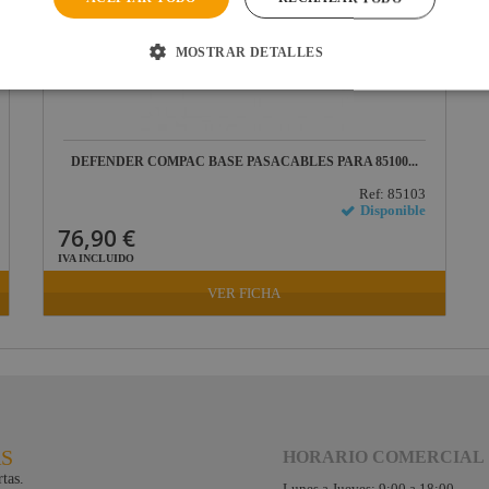
MOSTRAR DETALLES
DEFENDER COMPAC BASE PASACABLES PARA 85100...
Ref: 85103
Disponible
76,90 €
IVA INCLUIDO
VER FICHA
RS
HORARIO COMERCIAL
tas.
Lunes a Jueves: 9:00 a 18:00