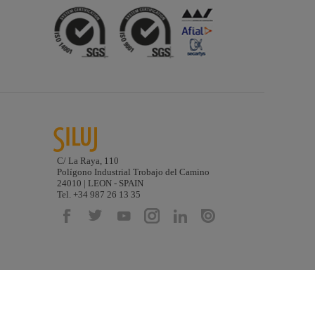
C/ La Raya, 110
Polígono Industrial Trobajo del Camino
24010 | LEON - SPAIN
Tel. +34 987 26 13 35