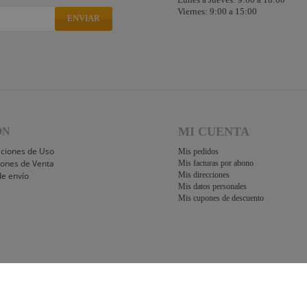
Viernes: 9:00 a 15:00
ENVIAR
MI CUENTA
ÓN
iciones de Uso
Mis pedidos
iones de Venta
Mis facturas por abono
de envío
Mis direcciones
Mis datos personales
Mis cupones de descuento