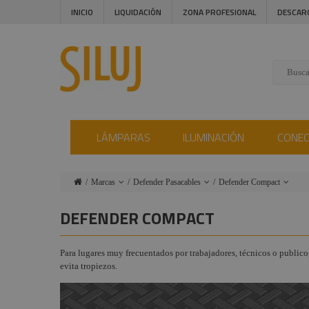
INICIO
LIQUIDACIÓN
ZONA PROFESIONAL
DESCAR
LÁMPARAS
ILUMINACIÓN
CONE
Marcas
Defender Pasacables
Defender Compact
Lámparas
Ushio
Defender caja
DEFENDER COMPACT
de transporte
Iluminación
Admiral
Defender Nano
Para lugares muy frecuentados por trabajadores, técnicos o publico,
Conectores
Triton Blue
evita tropiezos.
Defender Mini
Instalaciones
Procab
Defender Office
Audiovisual
Factor Fogger