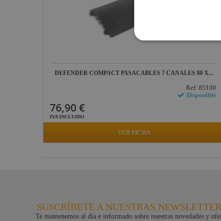
Socapex
Dirty Rigger
Audiophony
Contest
DEFENDER COMPACT PASACABLES 7 CANALES 80 X...
Nivoflex
Ref: 85100
Gravity
Disponible
76,90 €
Aplicaciones
Médicas
IVA INCLUIDO
Briteq
VER FICHA
Hilec
JV Case
LaserworLd
Grupo
SUSCRÍBETE A NUESTRAS NEWSLETTE
Factor Plus
Te mantenemos al día e informado sobre nuestras novedades y ofer