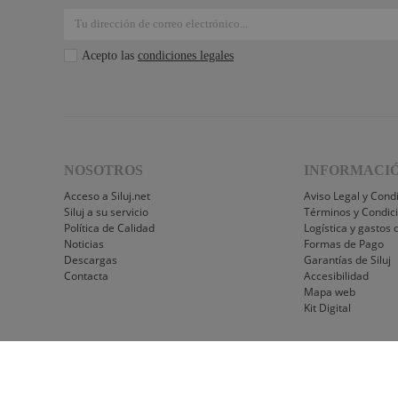
LEDj -
ELUMEN8
Factor Link
Acepto las
condiciones legales
Factor Floor
Factor Gobo
Nicolaudie
Contrik
NOSOTROS
INFORMACI
Audibax
Acceso a Siluj.net
Aviso Legal y Cond
Siluj a su servicio
Términos y Condic
Factor FLEX
Política de Calidad
Logística y gastos 
Noticias
Formas de Pago
DAS Audio
Descargas
Garantías de Siluj
Contacta
Accesibilidad
LuppaLED
Mapa web
Kit Digital
Lab Gruppen
ProPlex
Mode