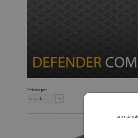
Defender III
Estructuras y
Smoke Factory
Maquinaria
Defender Midi
Osram
Componentes
Defender XXL
Philips
escenográficos
Defender Ultra
General Electric -
Liquidación
Tungsram
Tesa
Doughty
Pioneer DJ
Neutrik - Rean
Ordenar por
Harting / Ilme
En stock
Factor Rack
Yamaha Audio
Este sitio web
Rosco
Cameo Light