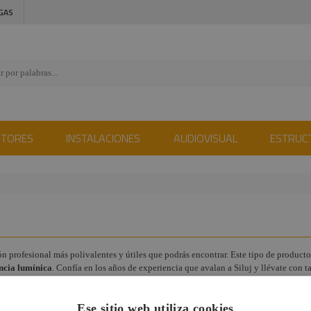
GAS
CTORES
INSTALACIONES
AUDIOVISUAL
ESTRUC
profesional más polivalentes y útiles que podrás encontrar. Este tipo de productos 
encia lumínica
. Confía en los años de experiencia que avalan a Siluj y llévate con t
Ese sitio web utiliza cookies