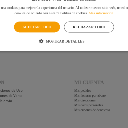
 usa cookies para mejorar la experiencia del usuario. Al utilizar nuestro sitio web, usted a
cookies de acuerdo con nuestra Política de cookies.
Más información
RS
HORARIO COMERCIAL
tas.
ACEPTAR TODO
RECHAZAR TODO
Lunes a Jueves: 9:00 a 18:00
Viernes: 9:00 a 15:00
ENVIAR
MOSTRAR DETALLES
MI CUENTA
ÓN
iciones de Uso
Mis pedidos
iones de Venta
Mis facturas por abono
de envío
Mis direcciones
Mis datos personales
Mis cupones de descuento