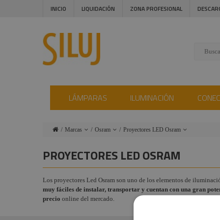
INICIO
LIQUIDACIÓN
ZONA PROFESIONAL
DESCAR
LÁMPARAS
ILUMINACIÓN
CONE
Marcas
Osram
Proyectores LED Osram
Lámparas
Ushio
Lámparas Par Osram
PROYECTORES LED OSRAM
Iluminación
Admiral
Lámparas HPL
Osram
Los proyectores Led Osram son uno de los elementos de iluminación 
Conectores
Triton Blue
muy fáciles de instalar, transportar y cuentan con una gran pot
Lámparas GKV
Instalaciones
Procab
precio
online del mercado.
Osram
Audiovisual
Factor
Lámparas Descarga