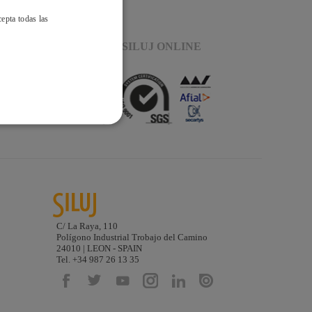
cepta todas las
CONFIANZA SILUJ ONLINE
C/ La Raya, 110
Polígono Industrial Trobajo del Camino
24010 | LEON - SPAIN
Tel. +34 987 26 13 35