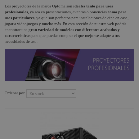
profesionales
Los proyectores de la marca Optoma son i
deales tanto para usos
Instalaciones
+
COMPONENTES ESCENOGRÁFICOS
profesionales
, ya sea en presentaciones, eventos o ponencias
como para
Control
usos particulares
, ya que son perfectos para instalaciones de cine en casa,
Estructuras y
Audio
+
MARCAS
jugar a videojuegos y mucho más. En esta sección de nuestra web podrás
Maquinaria
encontrar una
gran variedad de modelos con diferentes acabados y
Pantallas
Componentes
características
para que puedas comprar el que mejor se adapte a tus
escenográficos
Intercom
necesidades de uso.
Liquidación
Bucle
inducción
Marcas
magnética
Ordenar por