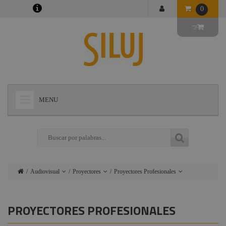
0
MENU
+
LÁMPARAS
+
ILUMINACIÓN
+
CONECTORES
Audiovisual
Proyectores
Proyectores Profesionales
+
INSTALACIONES
Lámparas
Altavoces
Accesorios
proyectores
+
AUDIOVISUAL
PROYECTORES PROFESIONALES
Iluminación
Microfonía
+
ESTRUCTURAS Y MAQUINARIA
Conectores
Auriculares