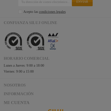
ENVIAR
Acepto las
condiciones legales
CONFIANZA SILUJ ONLINE
HORARIO COMERCIAL
Lunes a Jueves: 9:00 a 18:00
Viernes: 9:00 a 15:00
NOSOTROS
Acceso a Siluj.net
INFORMACIÓN
Siluj a su servicio
Aviso Legal y Condiciones de Uso
MI CUENTA
Política de Calidad
Términos y Condiciones de Venta
Noticias