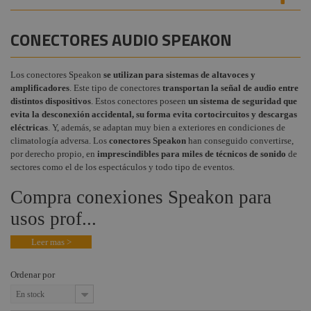
Schuko y cables
Audiovisual
+
alimentación
COMPONENTES ESCENOGRÁFICOS
CONECTORES AUDIO SPEAKON
Estructuras y
Powerlink
+
MARCAS
Maquinaria
Cetag / CEE
Los conectores Speakon
se utilizan para sistemas de altavoces y
Componentes
amplificadores
. Este tipo de conectores
transportan la señal de audio entre
escenográficos
Conectores RCA
distintos dispositivos
. Estos conectores poseen
un sistema de seguridad que
evita la desconexión accidental, su forma evita cortocircuitos y descargas
Liquidación
Conectores
PowerCON
eléctricas
. Y, además, se adaptan muy bien a exteriores en condiciones de
Marcas
climatología adversa. Los
conectores Speakon
han conseguido convertirse,
Conectores
por derecho propio, en
imprescindibles para miles de técnicos de sonido
de
profesionales BNC
sectores como el de los espectáculos y todo tipo de eventos.
Terminadores y
Compra conexiones Speakon para
adaptadores
usos prof...
Conectores Ethercom
Leer mas >
Conectores XLR
Jack, Mini Jack y
Ordenar por
accesorios
En stock
Accesorios XLR