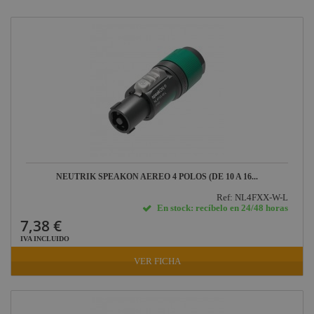
Conectores eléctricos
Socapex
HDMI - USB
Conectores DMX
Conectores de sonido
Conectores para
iluminación
Conectores para video
NEUTRIK SPEAKON AEREO 4 POLOS (DE 10 A 16...
Ref: NL4FXX-W-L
En stock: recíbelo en 24/48 horas
7,38 €
IVA INCLUIDO
VER FICHA