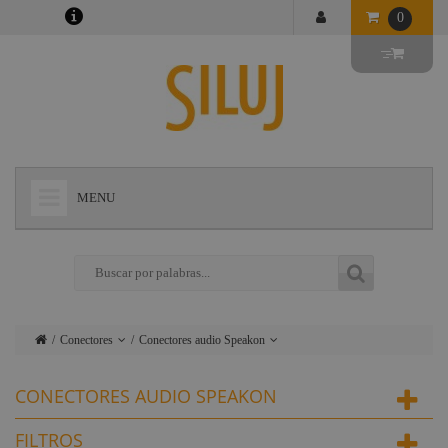
0
MENU
+
LÁMPARAS
+
ILUMINACIÓN
+
CONECTORES
Conectores
Conectores audio Speakon
+
INSTALACIONES
Lámparas
Conectores Harting -
CONECTORES AUDIO SPEAKON
Ilme
+
AUDIOVISUAL
Iluminación
Camlok
FILTROS
+
ESTRUCTURAS Y MAQUINARIA
Instalaciones