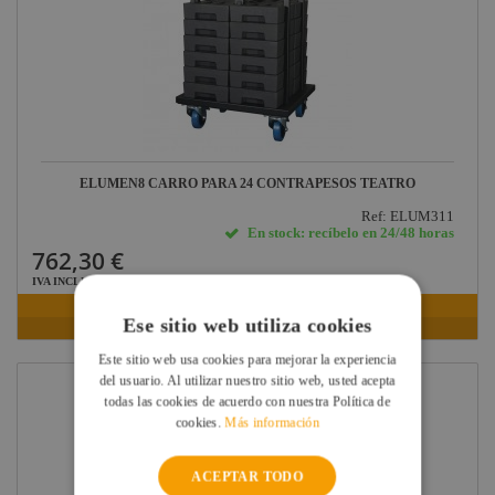
ELUMEN8 CARRO PARA 24 CONTRAPESOS TEATRO
Ref: ELUM311
En stock: recíbelo en 24/48 horas
762,30 €
IVA INCLUIDO
VER FICHA
Ese sitio web utiliza cookies
Este sitio web usa cookies para mejorar la experiencia
del usuario. Al utilizar nuestro sitio web, usted acepta
todas las cookies de acuerdo con nuestra Política de
cookies.
Más información
ACEPTAR TODO