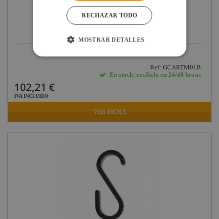
RECHAZAR TODO
MOSTRAR DETALLES
GRAVITY CARRO PARA TRANSPORTE...
Ref: GCARTM01B
En stock: recíbelo en 24/48 horas
102,21 €
IVA INCLUIDO
VER FICHA