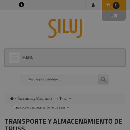
0
MENU
+
LÁMPARAS
+
ILUMINACIÓN
+
CONECTORES
Estructuras y Maquinaria
Truss
+
INSTALACIONES
Transporte y almacenamiento de truss
Lámparas
Motores
escenario y
+
AUDIOVISUAL
TRANSPORTE Y ALMACENAMIENTO DE
Contest Duo29 (truss paralelo)
Iluminación
accesorios
TRUSS
+
Contest Deco22
ESTRUCTURAS Y MAQUINARIA
Conectores
Carriles