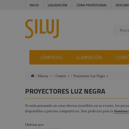
INICIO
LIQUIDACIÓN
ZONA PROFESIONAL
DESCAR
LÁMPARAS
ILUMINACIÓN
CONE
Marcas
Contest
Proyectores Luz Negra
Lámparas
Ushio
Proyectores LED
PROYECTORES LUZ NEGRA
Iluminación
Admiral
Cabezas móviles
Contest
Si estás pensando en crear efectos increíbles en tu evento, los pro
Conectores
Triton Blue
disponibles a precios competitivos. Son perfectos para la
iluminaci
Flightcase Contest
Instalaciones
Procab
y JV Case
Ordenar por
Audiovisual
Factor
Plataformas