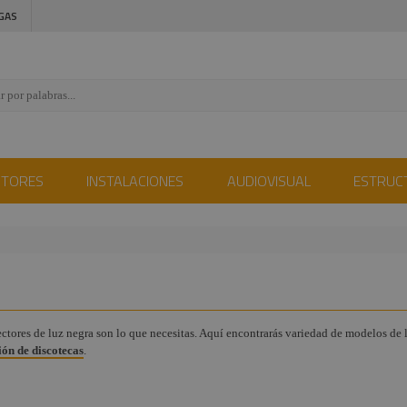
GAS
CTORES
INSTALACIONES
AUDIOVISUAL
ESTRUC
yectores de luz negra son lo que necesitas. Aquí encontrarás variedad de modelos de 
ón de discotecas
.