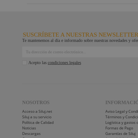
Yamaha
Audio
Defender
Pasacables
SUSCRÍBETE A NUESTRAS NEWSLETTE
Rosco
Te mantenemos al día e informado sobre nuestras novedades y ofer
Cameo Light
Socapex
Acepto las
condiciones legales
Dirty Rigger
Audiophony
Nivoflex
Gravity
NOSOTROS
INFORMACI
Aplicaciones
Acceso a Siluj.net
Médicas
Aviso Legal y Cond
Siluj a su servicio
Términos y Condic
Briteq
Política de Calidad
Logística y gastos 
Noticias
Formas de Pago
Hilec
Descargas
Garantías de Siluj