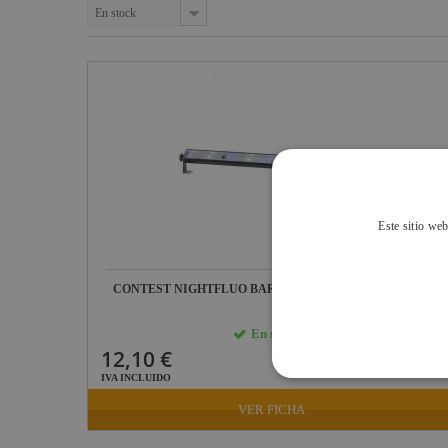
Fogger
Contestage
En stock
Estructuras y
Maquinaria
Smoke
Truss Contestage
Factory
Componentes
Sistema UNO
escenográficos
Osram
Equipos de control
Liquidación
Philips
y regulación de
iluminación
General
Electric -
Flex LED
Tungsram
LED IP65, IP44
Tesa
Este sitio web
Contest
OUTLET
Doughty
Arquitectura
CONTEST NIGHTFLUO BARRA 5 LED 1W 4 LED FLASH
Pioneer DJ
Ref: 10649
Neutrik -
En stock: recíbelo en 24/48 horas
Rean
12,10 €
Harting /
IVA INCLUIDO
Ilme
VER FICHA
Factor Rack