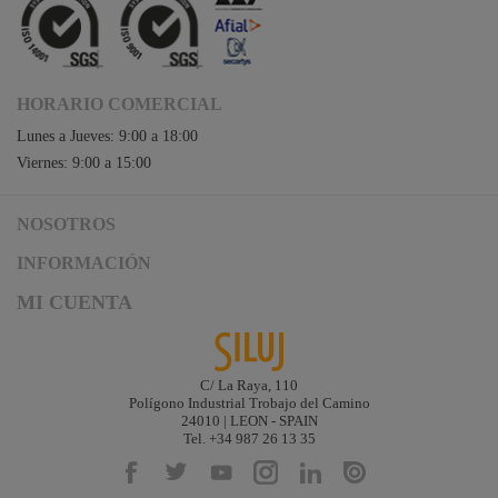
Briteq
Hilec
JV Case
HORARIO COMERCIAL
LaserworLd
Lunes a Jueves: 9:00 a 18:00
Grupo
Viernes: 9:00 a 15:00
Factor Plus
NOSOTROS
LEDj -
ELUMEN8
Acceso a Siluj.net
INFORMACIÓN
Siluj a su servicio
Factor Link
Aviso Legal y Condiciones de Uso
MI CUENTA
Política de Calidad
Términos y Condiciones de Venta
Factor Floor
Noticias
Logística y gastos de envío
Factor Gobo
Descargas
Formas de Pago
C/ La Raya, 110
Contacta
Nicolaudie
Polígono Industrial Trobajo del Camino
Garantías de Siluj
24010 | LEON - SPAIN
Contrik
Accesibilidad
Tel. +34 987 26 13 35
Mapa web
Audibax
Kit Digital