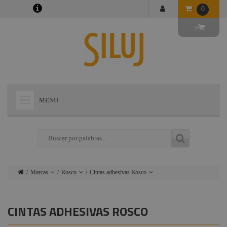
0
MENU
+
LÁMPARAS
+
ILUMINACIÓN
+
CONECTORES
Marcas
Rosco
Cintas adhesivas Rosco
+
INSTALACIONES
Lámparas
Ushio
Líquidos y Fluidos
para máquinas de
+
AUDIOVISUAL
CINTAS ADHESIVAS ROSCO
Iluminación
Admiral
humo Rosco
+
ESTRUCTURAS Y MAQUINARIA
Conectores
Triton Blue
Maquinas humo