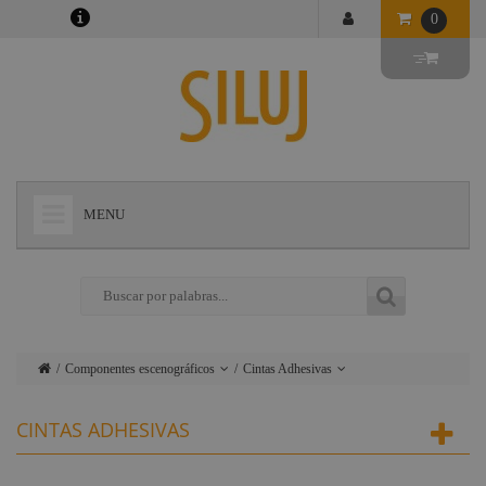
0
MENU
+
LÁMPARAS
+
ILUMINACIÓN
+
CONECTORES
Componentes escenográficos
Cintas Adhesivas
+
INSTALACIONES
Lámparas
Filtros
CINTAS ADHESIVAS
+
AUDIOVISUAL
Iluminación
Cinefoil-
Photofoll
+
ESTRUCTURAS Y MAQUINARIA
Conectores