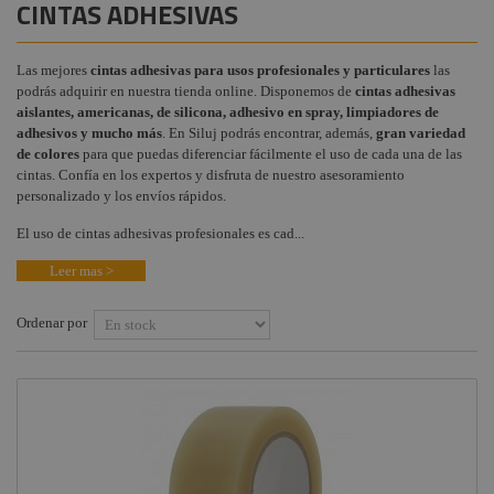
CINTAS ADHESIVAS
Gobos a
Instalaciones
+
medida
COMPONENTES ESCENOGRÁFICOS
Audiovisual
Las mejores
cintas adhesivas para usos profesionales y particulares
las
Suelos Danza
+
MARCAS
podrás adquirir en nuestra tienda online. Disponemos de
cintas adhesivas
Teatro
Estructuras y
aislantes, americanas, de silicona, adhesivo en spray, limpiadores de
Maquinaria
Gobos estándar
adhesivos y mucho más
. En Siluj podrás encontrar, además,
gran variedad
de colores
para que puedas diferenciar fácilmente el uso de cada una de las
Liquidación
Mantenimiento
cintas. Confía en los expertos y disfruta de nuestro asesoramiento
personalizado y los envíos rápidos.
Marcas
Textiles
El uso de cintas adhesivas profesionales es cad...
Leer mas >
Ordenar por