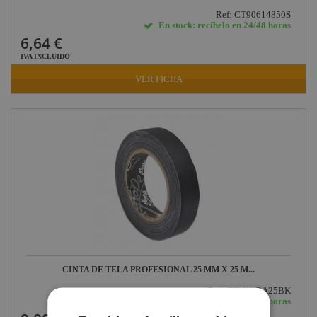
Ref: CT90614850S
En stock: recíbelo en 24/48 horas
6,64 €
IVA INCLUIDO
VER FICHA
CINTA DE TELA PROFESIONAL 25 MM X 25 M...
Ref: CTULTRA25BK
En stock: recíbelo en 24/48 horas