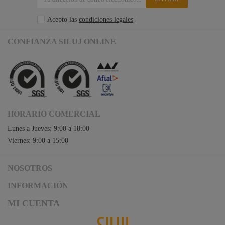
Acepto las
condiciones legales
CONFIANZA SILUJ ONLINE
HORARIO COMERCIAL
Lunes a Jueves: 9:00 a 18:00
Viernes: 9:00 a 15:00
NOSOTROS
Acceso a Siluj.net
INFORMACIÓN
Siluj a su servicio
Aviso Legal y Condiciones de Uso
MI CUENTA
Política de Calidad
Términos y Condiciones de Venta
Noticias