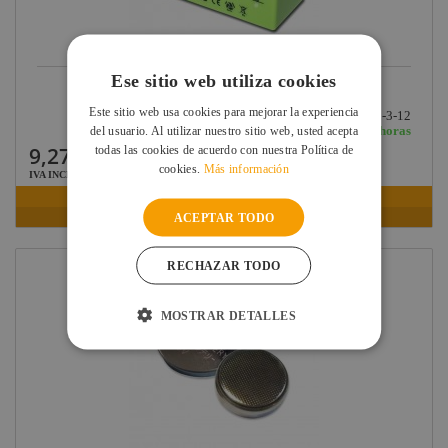
Ese sitio web utiliza cookies
BATERIA AGM 12V 1,3AH (97 X 43 X 52 MM)...
Este sitio web usa cookies para mejorar la experiencia
Ref: 002-UP1-3-12
En stock: recíbelo en 24/48 horas
del usuario. Al utilizar nuestro sitio web, usted acepta
9,27 €
todas las cookies de acuerdo con nuestra Política de
cookies.
Más información
IVA INCLUIDO
VER FICHA
ACEPTAR TODO
RECHAZAR TODO
MOSTRAR DETALLES