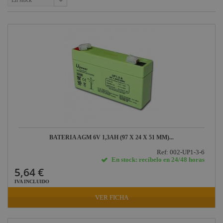
En stock
Defender
Pasacables
Rosco
Cameo Light
Socapex
Dirty Rigger
Audiophony
Contest
BATERIA AGM 6V 1,3AH (97 X 24 X 51 MM)...
Nivoflex
Ref: 002-UP1-3-6
Gravity
En stock: recíbelo en 24/48 horas
5,64 €
Briteq
IVA INCLUIDO
Hilec
VER FICHA
JV Case
LaserworLd