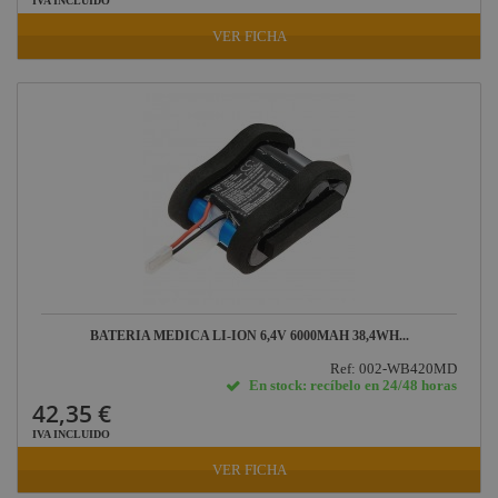
IVA INCLUIDO
VER FICHA
BATERIA MEDICA LI-ION 6,4V 6000MAH 38,4WH...
Ref: 002-WB420MD
En stock: recíbelo en 24/48 horas
42,35 €
IVA INCLUIDO
VER FICHA