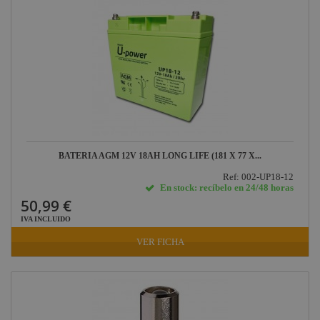
Grupo
Factor Plus
LEDj - ELUMEN8
Factor Link
Factor Floor
Factor Gobo
Nicolaudie
BATERIA AGM 12V 18AH LONG LIFE (181 X 77 X...
Contrik
Ref: 002-UP18-12
En stock: recíbelo en 24/48 horas
Audibax
50,99 €
IVA INCLUIDO
Factor FLEX
VER FICHA
DAS Audio
LuppaLED
Lab Gruppen
ProPlex