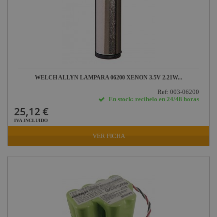
Mode
Midas
Behringer
Klark Teknik
Vari-Lite
WELCH ALLYN LAMPARA 06200 XENON 3.5V 2.21W...
Ref: 003-06200
Powertex
En stock: recíbelo en 24/48 horas
25,12 €
IVA INCLUIDO
VER FICHA