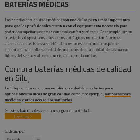
BATERÍAS MÉDICAS
Instalaciones
Procab
+
COMPONENTES ESCENOGRÁFICOS
Audiovisual
Factor Fogger
Las baterías para equipos médicos
son una de las partes más importantes
+
MARCAS
para que los profesionales cuenten con el equipamiento necesario
para
Estructuras y
Smoke Factory
poder desempeñar sus tareas con total confort y eficacia. Por ejemplo, sin su
Maquinaria
batería, los dispositivos o los carros quirúrgicos no podrían funcionar
Osram
adecuadamente. En esta sección de nuestro espacio producto podrás
Componentes
encontrar una amplia variedad de productos de alta calidad, de las marcas
Philips
escenográficos
líderes del sector y al mejor precio del mercado online.
General Electric -
Liquidación
Compra baterías médicas de calidad
Tungsram
en Siluj
Tesa
Doughty
En Siluj contamos con una
amplia variedad de productos para
aplicaciones médicas de gran calidad
como, por ejemplo,
lámparas para
Pioneer DJ
medicina
y
otros accesorios sanitarios
.
Neutrik - Rean
Nuestras baterías destacan por su gran durabilidad...
Leer mas >
Harting / Ilme
Factor Rack
Ordenar por
Yamaha Audio