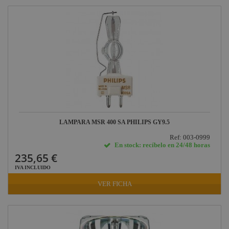
Briteq
Hilec
JV Case
LaserworLd
Grupo
Factor Plus
LEDj -
ELUMEN8
LAMPARA MSR 400 SA PHILIPS GY9.5
Factor Link
Ref: 003-0999
En stock: recíbelo en 24/48 horas
Factor Floor
235,65 €
Factor Gobo
IVA INCLUIDO
Nicolaudie
VER FICHA
Contrik
Audibax