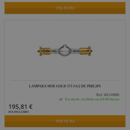
Factor Rack
VER FICHA
Yamaha
Audio
Defender
Pasacables
Rosco
Cameo Light
Socapex
Dirty Rigger
Audiophony
LAMPARA MSR GOLD 575 SA/2 DE PHILIPS
Contest
Ref: 003-0980
En stock: recíbelo en 24/48 horas
Nivoflex
195,81 €
Gravity
IVA INCLUIDO
VER FICHA
Aplicaciones
Médicas