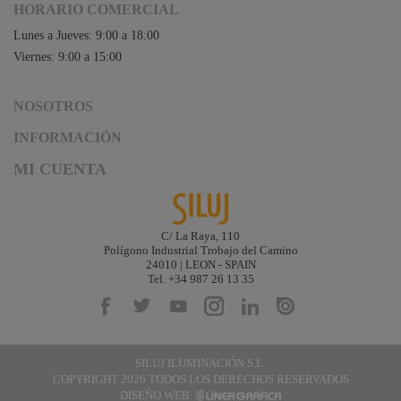
HORARIO COMERCIAL
Lunes a Jueves: 9:00 a 18:00
Viernes: 9:00 a 15:00
NOSOTROS
Acceso a Siluj.net
INFORMACIÓN
Siluj a su servicio
Aviso Legal y Condiciones de Uso
MI CUENTA
Política de Calidad
Términos y Condiciones de Venta
Noticias
Logística y gastos de envío
Descargas
Formas de Pago
C/ La Raya, 110
Contacta
Polígono Industrial Trobajo del Camino
Garantías de Siluj
24010 | LEON - SPAIN
Accesibilidad
Tel. +34 987 26 13 35
Mapa web
Kit Digital
SILUJ ILUMINACIÓN S.L.
COPYRIGHT 2026 TODOS LOS DERECHOS RESERVADOS
DISEÑO WEB: