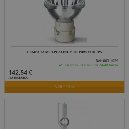
Factor FLEX
DAS Audio
LuppaLED
Lab Gruppen
ProPlex
Mode
LAMPARA MSD PLATINUM 5R 190W PHILIPS
Midas
Ref: 003-1926
En stock: recíbelo en 24/48 horas
Behringer
142,54 €
Klark Teknik
IVA INCLUIDO
VER FICHA
Vari-Lite
Powertex