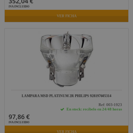
352,04 €
IVA INCLUIDO
VER FICHA
LAMPARA MSD PLATINUM 2R PHILIPS 928197605314
Ref: 003-1923
En stock: recíbelo en 24/48 horas
97,86 €
IVA INCLUIDO
VER FICHA