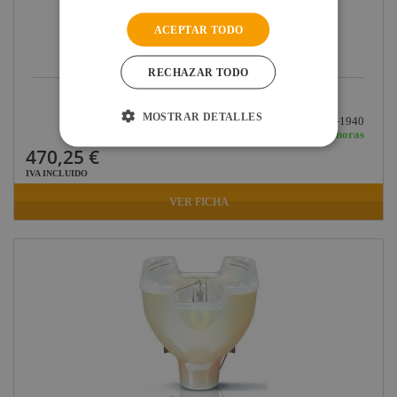
ACEPTAR TODO
RECHAZAR TODO
LAMPARA MSD 25R PLATINUM PHILIPS
MOSTRAR DETALLES
Ref: 003-1940
En stock: recíbelo en 24/48 horas
470,25 €
IVA INCLUIDO
VER FICHA