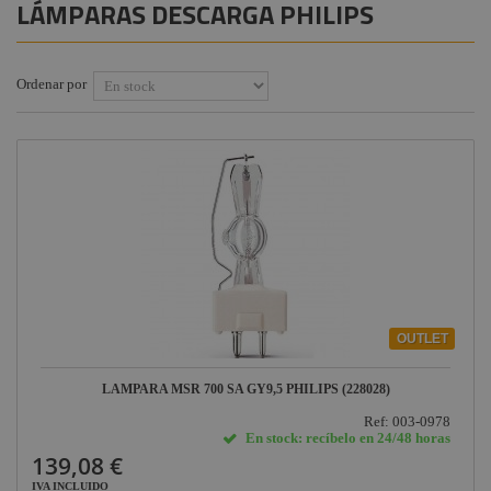
LÁMPARAS DESCARGA PHILIPS
Instalaciones
Procab
+
Lámparas HPL Philips
COMPONENTES ESCENOGRÁFICOS
Audiovisual
Factor
Lámparas Par Philips
+
MARCAS
Ordenar por
Fogger
Estructuras y
Lámparas BIPIN
Maquinaria
Smoke
Philips
Factory
Componentes
Lámparas Dicroicas
escenográficos
Osram
Philips
Liquidación
General
Lámparas Philips
Electric -
Platinum
Tungsram
Tesa
Doughty
OUTLET
Pioneer DJ
LAMPARA MSR 700 SA GY9,5 PHILIPS (228028)
Neutrik -
Rean
Ref: 003-0978
En stock: recíbelo en 24/48 horas
Harting /
139,08 €
Ilme
IVA INCLUIDO