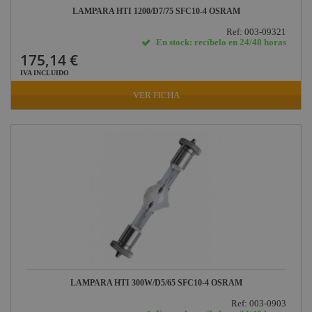
LAMPARA HTI 1200/D7/75 SFC10-4 OSRAM
Briteq
Ref: 003-09321
Hilec
En stock: recíbelo en 24/48 horas
175,14 €
JV Case
IVA INCLUIDO
LaserworLd
VER FICHA
Grupo
Factor Plus
LEDj -
ELUMEN8
Factor Link
Factor Floor
Factor Gobo
Nicolaudie
Contrik
LAMPARA HTI 300W/D5/65 SFC10-4 OSRAM
Audibax
Ref: 003-0903