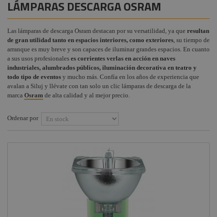
LÁMPARAS DESCARGA OSRAM
Instalaciones
Procab
Lámparas BIPIN
+
COMPONENTES ESCENOGRÁFICOS
Osram
Audiovisual
Factor
Las lámparas de descarga Osram destacan por su versatilidad, ya que
resultan
+
MARCAS
Fogger
Lámparas Dicroicas
de gran utilidad tanto en espacios interiores, como exteriores
, su tiempo de
Estructuras y
Osram
arranque es muy breve y son capaces de iluminar grandes espacios. En cuanto
Maquinaria
Smoke
a sus usos profesionales
es corrientes verlas en acción en naves
Factory
Lámparas
industriales, alumbrados públicos, iluminación decorativa en teatro y
Componentes
Fluorescentes Osram
todo tipo de eventos
y mucho más. Confía en los años de experiencia que
escenográficos
Philips
avalan a Siluj y llévate con tan solo un clic lámparas de descarga de la
Lámparas Auto Osram
marca
Osram
de alta calidad y al mejor precio.
Liquidación
General
Electric -
Lámparas Medicina
Tungsram
Osram
Ordenar por
Tesa
Lámparas Lineales TV
Osram
Doughty
Lámparas Halógenas
Pioneer DJ
teatro, escenario
Osram
Neutrik -
Rean
Portalámparas Osram
Harting /
Proyectores LED
Ilme
Osram