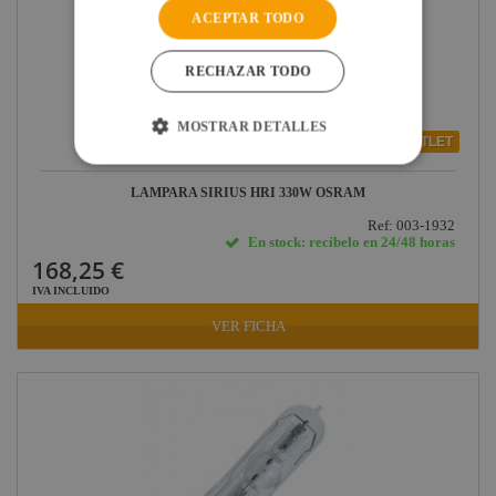
ACEPTAR TODO
RECHAZAR TODO
MOSTRAR DETALLES
OUTLET
LAMPARA SIRIUS HRI 330W OSRAM
Ref: 003-1932
En stock: recíbelo en 24/48 horas
168,25 €
IVA INCLUIDO
VER FICHA