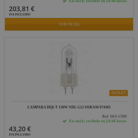
En stock: recíbelo en 24/48 horas
Factor FLEX
203,81 €
DAS Audio
IVA INCLUIDO
LuppaLED
VER FICHA
Lab Gruppen
ProPlex
Mode
Midas
Behringer
Klark Teknik
Vari-Lite
OUTLET
Powertex
LAMPARA HQI-T 150W NDL G12 OSRAM 974365
Ref: 003-1509
En stock: recíbelo en 24/48 horas
43,20 €
IVA INCLUIDO