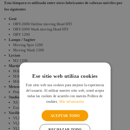
Esta lámpara es utilizada entre otros fabricantes de cabezas móviles por
los siguientes
Geni
OBY-2000 Outline moving Head HTI
OBY-2000 Wash moving Head HTI
OBY 1200
Lampo / Sagiter
Moving Spot 1200
Moving Wash 1200
Lycian
M2 1200
Martin
MAC 2000 Performance II HTI
Ese sitio web utiliza cookies
MAC 2000 Profile II HTI
MAC 2000 Wash HTI
Este sitio web usa cookies para mejorar la experiencia
Meteor
del usuario. Al utilizar nuestro sitio web, usted acepta
Promover 1200 CYM
todas las cookies de acuerdo con nuestra Política de
Studio Due
cookies.
Más información
XS 1200 Single Ended
Excess 1200
Varilite
ACEPTAR TODO
VL3000 Q Spot
VL3000 Q Wash
VL3000 Spot
RECHAZAR TODO