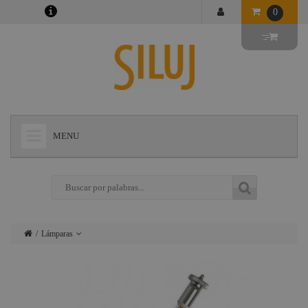
0
MENU
+
LÁMPARAS
+
ILUMINACIÓN
+
CONECTORES
Lámparas
+
INSTALACIONES
Iluminación
+
AUDIOVISUAL
Conectores
+
ESTRUCTURAS Y MAQUINARIA
Instalaciones