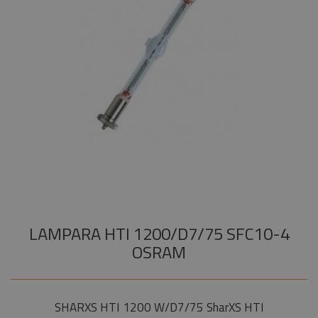
Audiovisual
+
COMPONENTES ESCENOGRÁFICOS
Estructuras y
+
MARCAS
Maquinaria
Componentes
escenográficos
Liquidación
Marcas
LAMPARA HTI 1200/D7/75 SFC10-4
OSRAM
SHARXS HTI 1200 W/D7/75 SharXS HTI