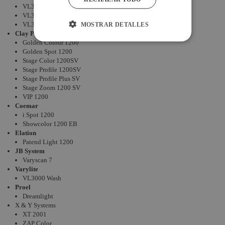
VL3000 Wash
VL3500 Q Spot
VL3500 Spot
MOSTRAR DETALLES
Clay Paky
Golden Colour 1200
Golden Spot 1200
Stage Color 1200SV
Stage Profile 1200SV
Stage Profile Plus SV
Stage Zoom 1200 SV
VIP 1200
Coemar
i Spot 1200
Showcolor 1200 EB
Elation
Patend Light 1200
JB System
Varyscan 7
Varylite
VL3000 Wash
Proel
Dreamlight
X & Y Systems
XT 2001
ZAP Color