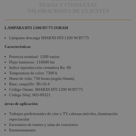
DUDAS Y CONSULTAS
VALORACIONES DE CLIENTES
LAMPARA HTI 1200/D7/75 OSRAM
Lámparas descarga SHARXS HTI 1200 W/D7/75
Características
Potencia nominal: 1200 vatios
Flujo luminoso: 110000 lm
Indice reproducción cromática Ra: 80
Temperatura de color: 7500 k
Horas de vida: 750 horas (según Osram)
Base, casquillo: SFc10-4
Código Osram: SHARXS HTI 1200 W/D7/75
Código Siluj: 003-09321
áreas de aplicación
Trabajos profesionales de cine y TV, cabezas móviles, iluminación
espectacular
Escenarios de teatros y salas de conciertos
Entretenimiento