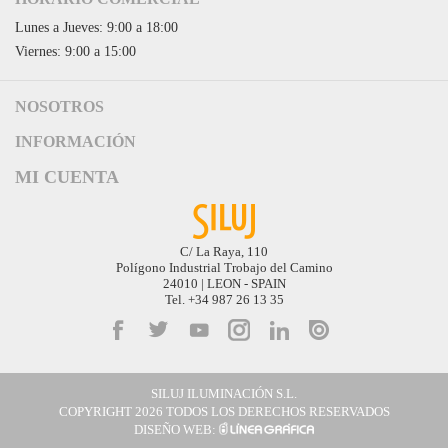
Lunes a Jueves: 9:00 a 18:00
Viernes: 9:00 a 15:00
NOSOTROS
Acceso a Siluj.net
INFORMACIÓN
Siluj a su servicio
Aviso Legal y Condiciones de Uso
MI CUENTA
Política de Calidad
Términos y Condiciones de Venta
Noticias
Logística y gastos de envío
Descargas
Formas de Pago
C/ La Raya, 110
Contacta
Polígono Industrial Trobajo del Camino
Garantías de Siluj
24010 | LEON - SPAIN
Accesibilidad
Tel. +34 987 26 13 35
Mapa web
Kit Digital
SILUJ ILUMINACIÓN S.L.
COPYRIGHT 2026 TODOS LOS DERECHOS RESERVADOS
DISEÑO WEB: