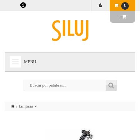
0
MENU
+
LÁMPARAS
+
ILUMINACIÓN
+
CONECTORES
Lámparas
+
INSTALACIONES
Iluminación
+
AUDIOVISUAL
Conectores
+
ESTRUCTURAS Y MAQUINARIA
Instalaciones