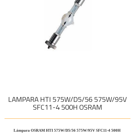
Audiovisual
+
COMPONENTES ESCENOGRÁFICOS
Estructuras y
+
MARCAS
Maquinaria
Componentes
escenográficos
Liquidación
Marcas
LAMPARA HTI 575W/D5/56 575W/95V
SFC11-4 500H OSRAM
Lámpara OSRAM HTI 575W/D5/56 575W/95V SFC11-4 500H