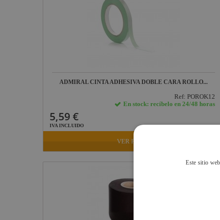
Defender
Pasacables
Rosco
Cameo Light
Socapex
ADMIRAL CINTA ADHESIVA DOBLE CARA ROLLO...
Dirty Rigger
Ref: POROK12
Audiophony
En stock: recíbelo en 24/48 horas
5,59 €
Contest
IVA INCLUIDO
Nivoflex
VER FICHA
Gravity
Este sitio web
Aplicaciones
Médicas
Briteq
Hilec