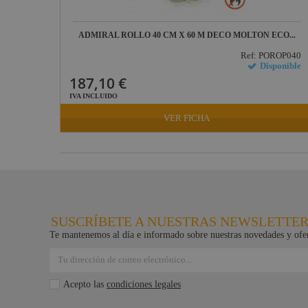
Lab Gruppen
ADMIRAL ROLLO 40 CM X 60 M DECO MOLTON ECO...
ProPlex
Ref: POROP040
Mode
Disponible
187,10 €
Midas
IVA INCLUIDO
Behringer
VER FICHA
Klark Teknik
Vari-Lite
Powertex
SUSCRÍBETE A NUESTRAS NEWSLETTE
Te mantenemos al día e informado sobre nuestras novedades y ofer
Acepto las
condiciones legales