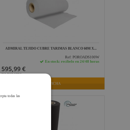
ADMIRAL TEJIDO CUBRE TARIMAS BLANCO 60M X...
Ref: POROADS100W
En stock: recíbelo en 24/48 horas
595,99 €
IVA INCLUIDO
VER FICHA
cepta todas las