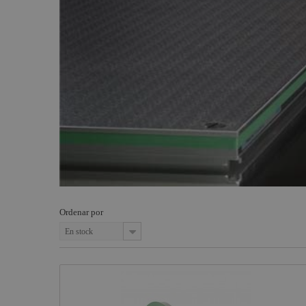
Smoke
cables
Estructuras y
Factory
Maquinaria
Transporte
Osram
truss
Componentes
escenográficos
Philips
Sistema
Freedom,
Liquidación
General
calles teatro
Electric -
Tungsram
Carros
transporte
Tesa
Abrazaderas
Doughty
y garras
Pioneer DJ
Recoge
cables serie
Neutrik -
SNAKE
Rean
Ordenar por
Parrilla
En stock
Harting /
Admiral
Ilme
Factor Rack
Yamaha
Audio