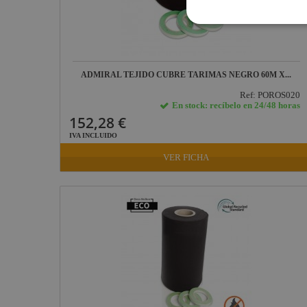
JV Case
LaserworLd
Grupo
Factor Plus
ADMIRAL TEJIDO CUBRE TARIMAS NEGRO 60M X...
LEDj -
Ref: POROS020
ELUMEN8
En stock: recíbelo en 24/48 horas
152,28 €
Factor Link
IVA INCLUIDO
Factor Floor
VER FICHA
Factor Gobo
Nicolaudie
Contrik
Audibax
Factor FLEX
DAS Audio
LuppaLED