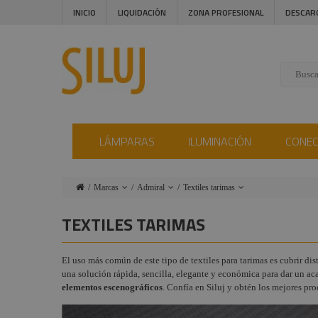
INICIO
LIQUIDACIÓN
ZONA PROFESIONAL
DESCAR
LÁMPARAS
ILUMINACIÓN
CONE
Marcas
Admiral
Textiles tarimas
Lámparas
Ushio
Ruedas y
TEXTILES TARIMAS
accesorios
Iluminación
Triton Blue
Pasacables
El uso más común de este tipo de textiles para tarimas es cubrir dis
Conectores
Procab
una solución rápida, sencilla, elegante y económica para dar un ac
Telones
Instalaciones
Factor
elementos escenográficos
. Confía en Siluj y obtén los mejores pr
estándar
Fogger
Audiovisual
Fijador