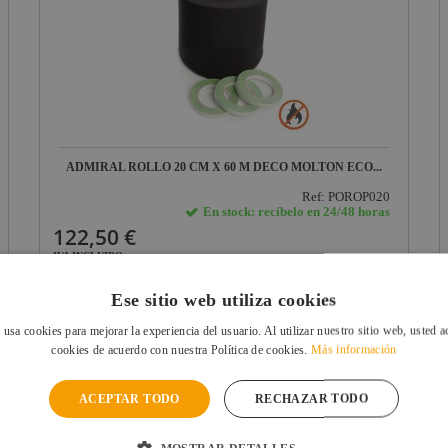
ADMIRAL ROLLO 20 CM X 60 M DECO MOLTON ECO...
Ref: POROP020
En stock: recíbelo en 24/48 horas
122,50 €
IVA INCLUIDO
VER FICHA
Ese sitio web utiliza cookies
 usa cookies para mejorar la experiencia del usuario. Al utilizar nuestro sitio web, usted a
cookies de acuerdo con nuestra Política de cookies.
Más información
ACEPTAR TODO
RECHAZAR TODO