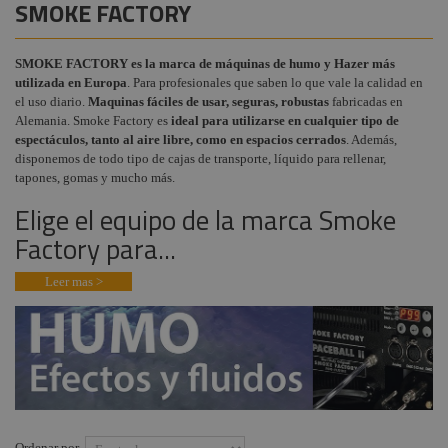
SMOKE FACTORY
Instalaciones
Procab
+
COMPONENTES ESCENOGRÁFICOS
Audiovisual
Factor
SMOKE FACTORY es la marca de máquinas de humo y Hazer más
+
MARCAS
Fogger
utilizada en Europa
. Para profesionales que saben lo que vale la calidad en
Estructuras y
el uso diario.
Maquinas fáciles de usar, seguras, robustas
fabricadas en
Maquinaria
Osram
Alemania. Smoke Factory es
ideal para utilizarse en cualquier tipo de
espectáculos, tanto al aire libre, como en espacios cerrados
. Además,
Componentes
Philips
disponemos de todo tipo de cajas de transporte, líquido para rellenar,
escenográficos
tapones, gomas y mucho más.
General
Liquidación
Electric -
Elige el equipo de la marca Smoke
Tungsram
Factory para...
Tesa
Leer mas >
Doughty
Pioneer DJ
Neutrik -
Rean
Harting /
Ilme
Ordenar por