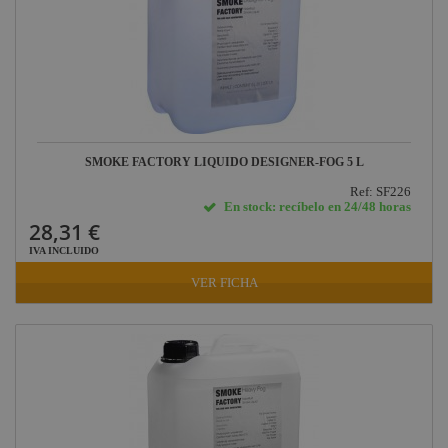
DAS Audio
LuppaLED
Lab Gruppen
ProPlex
Mode
SMOKE FACTORY LIQUIDO DESIGNER-FOG 5 L
Midas
Ref: SF226
En stock: recíbelo en 24/48 horas
Behringer
28,31 €
Klark Teknik
IVA INCLUIDO
VER FICHA
Vari-Lite
Powertex