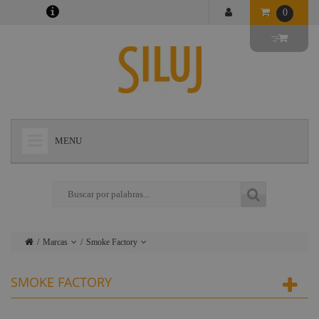
0
MENU
+
LÁMPARAS
+
ILUMINACIÓN
+
CONECTORES
Marcas
Smoke Factory
+
INSTALACIONES
Lámparas
Ushio
SMOKE FACTORY
+
AUDIOVISUAL
Iluminación
Admiral
+
ESTRUCTURAS Y MAQUINARIA
Conectores
Triton Blue