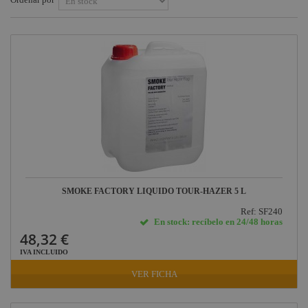
Factor Rack
Yamaha
Audio
Defender
Pasacables
Rosco
Cameo Light
Socapex
Dirty Rigger
Audiophony
SMOKE FACTORY LIQUIDO TOUR-HAZER 5 L
Contest
Ref: SF240
En stock: recíbelo en 24/48 horas
Nivoflex
48,32 €
Gravity
IVA INCLUIDO
VER FICHA
Aplicaciones
Médicas