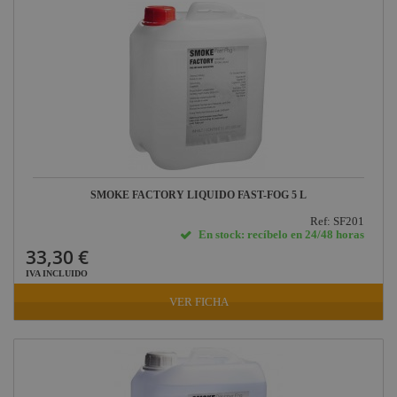
Briteq
Hilec
JV Case
LaserworLd
Grupo
Factor Plus
LEDj -
ELUMEN8
SMOKE FACTORY LIQUIDO FAST-FOG 5 L
Factor Link
Ref: SF201
En stock: recíbelo en 24/48 horas
Factor Floor
33,30 €
Factor Gobo
IVA INCLUIDO
Nicolaudie
VER FICHA
Contrik
Audibax
Factor FLEX