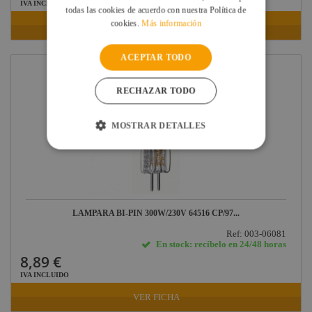
IVA INCLUIDO
todas las cookies de acuerdo con nuestra Política de
cookies.
Más información
VER FICHA
ACEPTAR TODO
RECHAZAR TODO
MOSTRAR DETALLES
LAMPARA BI-PIN 300W/230V 64516 CP/97...
Ref: 003-06081
En stock: recíbelo en 24/48 horas
8,89 €
IVA INCLUIDO
VER FICHA