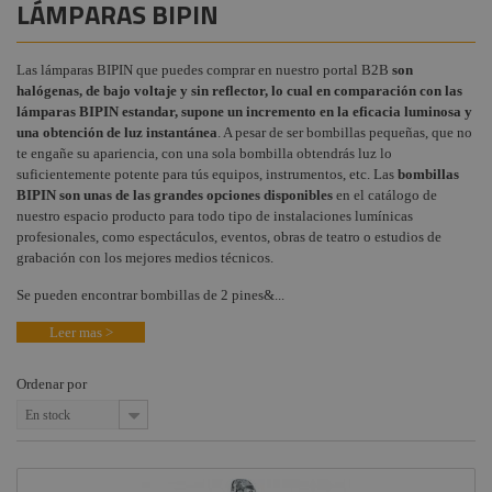
LÁMPARAS BIPIN
Audiovisual
+
Lámparas
COMPONENTES ESCENOGRÁFICOS
Compac-GKV
Estructuras y
Las lámparas BIPIN que puedes comprar en nuestro portal B2B
son
+
MARCAS
Maquinaria
halógenas, de bajo voltaje y sin reflector, lo cual en comparación con las
Lámparas
lámparas BIPIN estandar, supone un incremento en la eficacia luminosa y
Halógenas
Componentes
Teatro y TV
una obtención de luz instantánea
. A pesar de ser bombillas pequeñas, que no
escenográficos
te engañe su apariencia, con una sola bombilla obtendrás luz lo
Lámparas
suficientemente potente para tús equipos, instrumentos, etc. Las
bombillas
Liquidación
Lineales TV
BIPIN
son unas de las grandes opciones disponibles
en el catálogo de
nuestro espacio producto para todo tipo de instalaciones lumínicas
Marcas
Lámparas
profesionales, como espectáculos, eventos, obras de teatro o estudios de
Svobodas
grabación con los mejores medios técnicos.
Portalámparas
Se pueden encontrar bombillas de 2 pines&...
Lámparas
Leer mas >
Descarga
Lámparas
Ordenar por
LED
En stock
Lámparas Luz
Negra
Lámparas