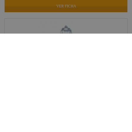
VER FICHA
LAMPARA BI-PIN 100W/24V 64638HLX...
Ref: 003-06051
En stock: recíbelo en 24/48 horas
11,86 €
IVA INCLUIDO
VER FICHA