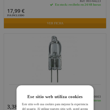
Ref: 003-64223
En stock: recíbelo en 24/48 horas
17,99 €
IVA INCLUIDO
VER FICHA
LAMPARA BI-PIN 50W/12V 7027 G6.35 50H...
Ese sitio web utiliza cookies
Ref: 003-0603
En stock: recíbelo en 24/48 horas
Este sitio web usa cookies para mejorar la experiencia
3,38 €
del usuario. Al utilizar nuestro sitio web, usted acepta