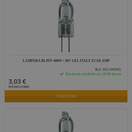
Dicroicas
Lámparas
Flash
Lámparas
Fluorescencia
TV
Otras
Aplicaciones
LAMPARA BI-PIN 400W / 36V GEL ITALY ECOLAMP
Lámparas
HMI
Ref: 003-0609G
En stock: recíbelo en 24/48 horas
3,03 €
IVA INCLUIDO
VER FICHA