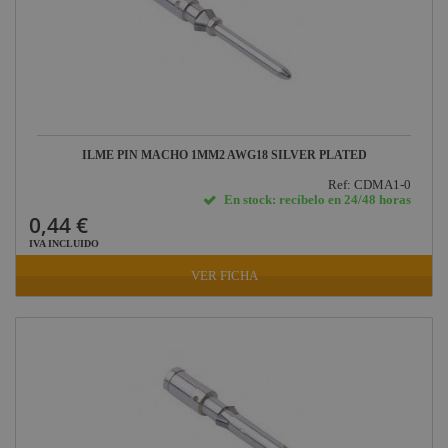
Factor Rack
Yamaha
Audio
Defender
Pasacables
Rosco
ILME PIN MACHO 1MM2 AWG18 SILVER PLATED
Cameo Light
Ref: CDMA1-0
En stock: recíbelo en 24/48 horas
Socapex
0,44 €
Dirty Rigger
IVA INCLUIDO
Audiophony
VER FICHA
Contest
Nivoflex
Gravity
Aplicaciones
Médicas