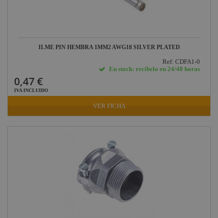
Briteq
Hilec
JV Case
ILME PIN HEMBRA 1MM2 AWG18 SILVER PLATED
LaserworLd
Grupo
Ref: CDFA1-0
En stock: recíbelo en 24/48 horas
Factor Plus
0,47 €
LEDj -
IVA INCLUIDO
ELUMEN8
VER FICHA
Factor Link
Factor Floor
Factor Gobo
Nicolaudie
Contrik
Audibax
Factor FLEX