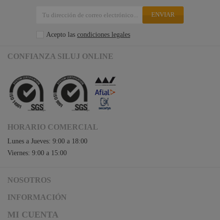
ENVIAR
Acepto las
condiciones legales
CONFIANZA SILUJ ONLINE
HORARIO COMERCIAL
Lunes a Jueves: 9:00 a 18:00
Viernes: 9:00 a 15:00
NOSOTROS
Acceso a Siluj.net
INFORMACIÓN
Siluj a su servicio
Aviso Legal y Condiciones de Uso
MI CUENTA
Política de Calidad