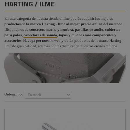
HARTING / ILME
Instalaciones
Procab
+
COMPONENTES ESCENOGRÁFICOS
Audiovisual
Factor
En esta categoría de nuestra tienda online podrás adquirir los mejores
+
MARCAS
Fogger
productos de la marca Harting - Ilme al mejor precio online
del mercado.
Estructuras y
Disponemos de
contactos macho y hembra, pastillas de audio, cubiertas
Maquinaria
Smoke
para polos,
conectores de sonido
, tapas y muchos más componentes y
Factory
accesorios
. Navega por nuestra web y obtén productos de la marca Harting –
Componentes
Ilme de gran calidad, además podrás disfrutar de nuestros envíos rápidos.
escenográficos
Osram
Liquidación
Philips
General
Electric -
Tungsram
Tesa
Ordenar por
Doughty
Pioneer DJ
Neutrik -
Rean