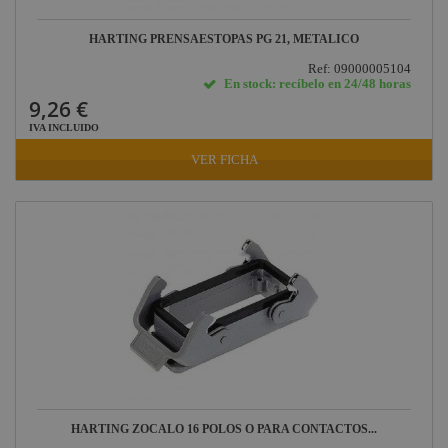
DAS Audio
HARTING PRENSAESTOPAS PG 21, METALICO
LuppaLED
Ref: 09000005104
En stock: recíbelo en 24/48 horas
Lab Gruppen
9,26 €
ProPlex
IVA INCLUIDO
Mode
VER FICHA
Midas
Behringer
Klark Teknik
Vari-Lite
Powertex
HARTING ZOCALO 16 POLOS O PARA CONTACTOS...