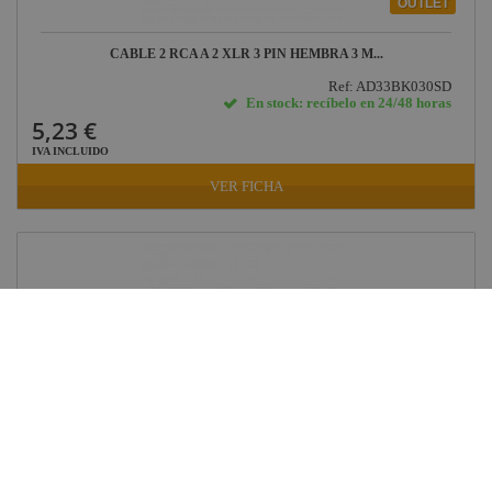
OUTLET
CABLE 2 RCA A 2 XLR 3 PIN HEMBRA 3 M...
Ref: AD33BK030SD
En stock: recíbelo en 24/48 horas
5,23 €
IVA INCLUIDO
VER FICHA
OUTLET
TRITON BLUE PULSAR 6 MESA CONTROL...