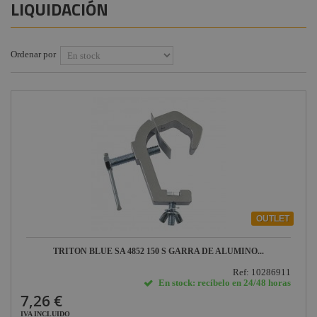
LIQUIDACIÓN
Instalaciones
+
COMPONENTES ESCENOGRÁFICOS
Audiovisual
+
MARCAS
Ordenar por
Estructuras y
Maquinaria
Componentes
escenográficos
Marcas
OUTLET
TRITON BLUE SA 4852 150 S GARRA DE ALUMINO...
Ref: 10286911
En stock: recíbelo en 24/48 horas
7,26 €
IVA INCLUIDO