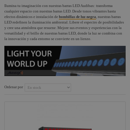
Ilumina tu imaginación con nuestras barras LED Audibax: transforma
Instalaciones
Procab
+
Audio / PA
Outdoor
COMPONENTES ESCENOGRÁFICOS
cualquier espacio con nuestras barras LED. Desde tonos vibrantes hasta
efectos dinámicos e instalación de
bombillas de luz negra
, nuestras barras
Audiovisual
Factor
Accesorios
Controladores
+
MARCAS
LED redefinen la iluminación ambiental. Libere el espectro de posibilidades
Fogger
y Hardware
DMX
y cree una atmósfera que resuene. Mejore sus eventos y experiencias con la
Estructuras y
Maquinaria
Smoke
versatilidad y el brillo de nuestras barras LED, donde la luz se combina con
Auriculares
Efectos de
Factory
la innovación y cada entorno se convierte en un lienzo.
iluminación
Componentes
Stands
escenográficos
Osram
Máquinas de
Cables y
efectos
Liquidación
Philips
conectores
Teatro
General
Electric -
Fluidos
Tungsram
Accesorios
Tesa
Ordenar por
para truss
Doughty
Proyectores
con bateria
Pioneer DJ
Neutrik -
Rean