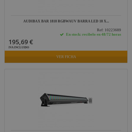
Aplicaciones
Médicas
Briteq
AUDIBAX BAR 1818 RGBWAUV BARRA LED 18 X...
Hilec
Ref: 10223689
En stock: recíbelo en 48/72 horas
JV Case
195,69 €
LaserworLd
IVA INCLUIDO
Grupo
VER FICHA
Factor Plus
LEDj -
ELUMEN8
Factor Link
Factor Floor
Factor Gobo
Nicolaudie
Contrik