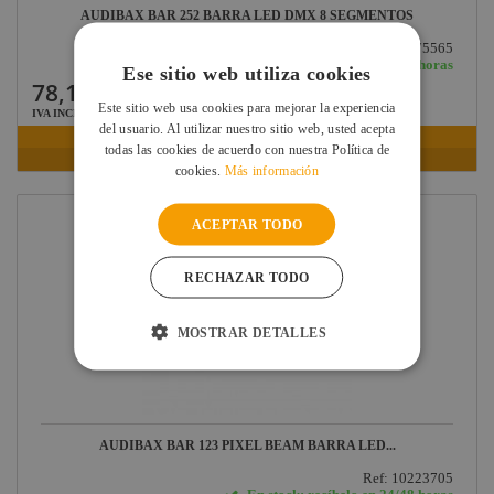
Factor FLEX
AUDIBAX BAR 252 BARRA LED DMX 8 SEGMENTOS
DAS Audio
Ref: 10175565
En stock: recíbelo en 48/72 horas
Ese sitio web utiliza cookies
LuppaLED
78,19 €
Este sitio web usa cookies para mejorar la experiencia
Lab Gruppen
IVA INCLUIDO
del usuario. Al utilizar nuestro sitio web, usted acepta
VER FICHA
todas las cookies de acuerdo con nuestra Política de
ProPlex
cookies.
Más información
Mode
Midas
ACEPTAR TODO
Behringer
RECHAZAR TODO
Klark Teknik
MOSTRAR DETALLES
Vari-Lite
Powertex
AUDIBAX BAR 123 PIXEL BEAM BARRA LED...
Ref: 10223705