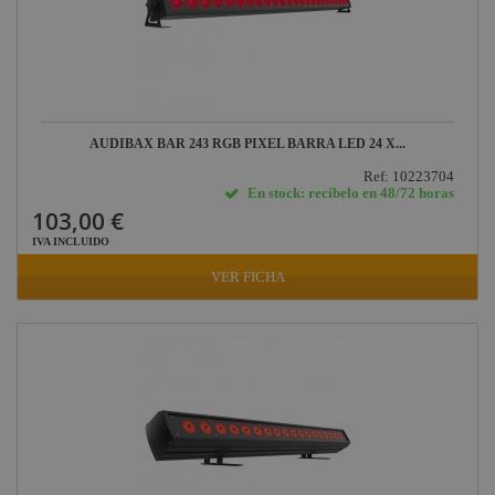
Harting /
Ilme
Factor Rack
Yamaha
Audio
AUDIBAX BAR 243 RGB PIXEL BARRA LED 24 X...
Defender
Pasacables
Ref: 10223704
En stock: recíbelo en 48/72 horas
Rosco
103,00 €
Cameo Light
IVA INCLUIDO
VER FICHA
Socapex
Dirty Rigger
Audiophony
Contest
Nivoflex
Gravity