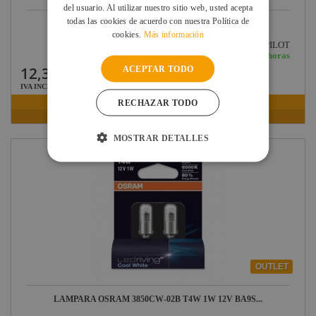
del usuario. Al utilizar nuestro sitio web, usted acepta
todas las cookies de acuerdo con nuestra Política de
LAMPARA FLEXO COPILOTO 20 LUMEN M BK...
cookies.
Más información
Ref: ONYX-COPILOT
En stock: recíbelo en 24/48 horas
12,34 €
ACEPTAR TODO
IVA INCLUIDO
RECHAZAR TODO
VER FICHA
MOSTRAR DETALLES
OUTLET
LAMPARA OSRAM 3850CW-02B T4W 1W 12V BA9S...