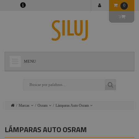
0
MENU
+
LÁMPARAS
+
ILUMINACIÓN
+
CONECTORES
Marcas
Osram
Lámparas Auto Osram
+
INSTALACIONES
Lámparas
Ushio
Lámparas Par
Osram
+
AUDIOVISUAL
LÁMPARAS AUTO OSRAM
Iluminación
Admiral
Lámparas HPL
+
ESTRUCTURAS Y MAQUINARIA
Conectores
Triton Blue
Osram