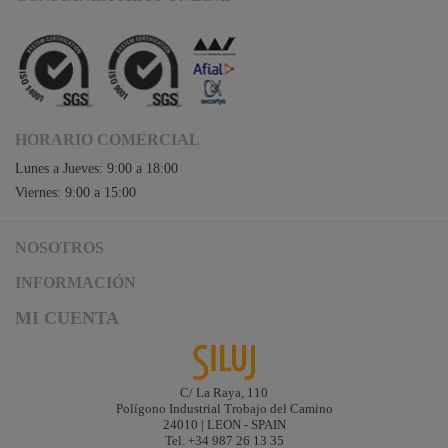
HORARIO COMERCIAL
Lunes a Jueves: 9:00 a 18:00
Viernes: 9:00 a 15:00
NOSOTROS
Acceso a Siluj.net
INFORMACIÓN
Siluj a su servicio
Aviso Legal y Condiciones de Uso
MI CUENTA
Política de Calidad
Términos y Condiciones de Venta
Noticias
Logística y gastos de envío
Descargas
Formas de Pago
C/ La Raya, 110
Contacta
Polígono Industrial Trobajo del Camino
Garantías de Siluj
24010 | LEON - SPAIN
Accesibilidad
Tel. +34 987 26 13 35