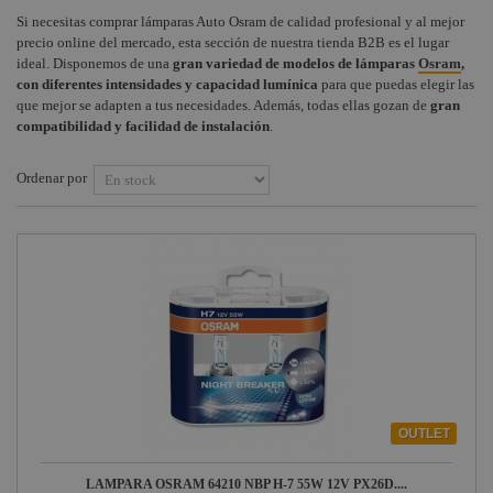
Si necesitas comprar lámparas Auto Osram de calidad profesional y al mejor
Instalaciones
Procab
+
Lámparas GKV
COMPONENTES ESCENOGRÁFICOS
precio online del mercado, esta sección de nuestra tienda B2B es el lugar
Osram
ideal. Disponemos de una
gran variedad de modelos de lámparas
Osram
,
Audiovisual
Factor
+
MARCAS
con diferentes intensidades y capacidad lumínica
para que puedas elegir las
Fogger
Lámparas
que mejor se adapten a tus necesidades. Además, todas ellas gozan de
Estructuras y
gran
Descarga Osram
Maquinaria
Smoke
compatibilidad y facilidad de instalación
.
Factory
Lámparas BIPIN
Componentes
Osram
Ordenar por
escenográficos
Philips
Lámparas
Liquidación
General
Dicroicas Osram
Electric -
Tungsram
Lámparas
Fluorescentes
Tesa
Osram
Doughty
Lámparas
Medicina Osram
Pioneer DJ
Lámparas Lineales
Neutrik -
TV Osram
Rean
OUTLET
Lámparas
Harting /
Halógenas teatro,
Ilme
LAMPARA OSRAM 64210 NBP H-7 55W 12V PX26D....
escenario Osram