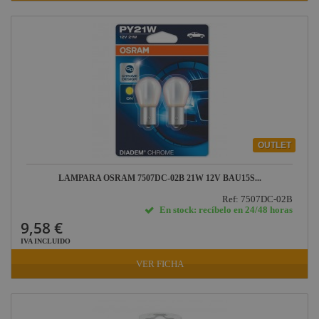
OUTLET
LAMPARA OSRAM 7507DC-02B 21W 12V BAU15S...
Ref: 7507DC-02B
En stock: recíbelo en 24/48 horas
9,58 €
IVA INCLUIDO
VER FICHA