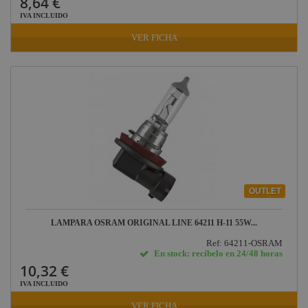
8,64 €
Iluminación Osram
Briteq
IVA INCLUIDO
de 12V
Hilec
VER FICHA
JV Case
LaserworLd
Grupo
Factor Plus
LEDj -
ELUMEN8
Factor Link
OUTLET
Factor Floor
Factor Gobo
LAMPARA OSRAM ORIGINAL LINE 64211 H-11 55W...
Ref: 64211-OSRAM
Nicolaudie
En stock: recíbelo en 24/48 horas
10,32 €
Contrik
IVA INCLUIDO
Audibax
VER FICHA