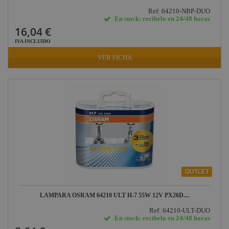
Factor Rack
Ref: 64210-NBP-DUO
Portalámparas
En stock: recíbelo en 24/48 horas
Osram
Yamaha
16,04 €
Audio
Proyectores LED
IVA INCLUIDO
Osram
Defender
VER FICHA
Pasacables
Lámparas
Espectroscópicas
Rosco
Osram
Cameo Light
Lámparas LED
Osram
Socapex
Iluminación Osram
Dirty Rigger
de 100W
Audiophony
Iluminación Osram
Contest
de 150W
OUTLET
Nivoflex
Iluminación Osram
de 200W
LAMPARA OSRAM 64210 ULT H-7 55W 12V PX26D....
Gravity
Iluminación Osram
Ref: 64210-ULT-DUO
Aplicaciones
de 250W
En stock: recíbelo en 24/48 horas
Médicas