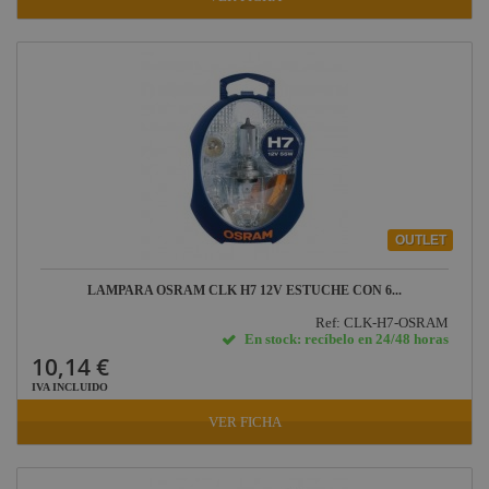
Factor FLEX
DAS Audio
LuppaLED
Lab Gruppen
ProPlex
Mode
Midas
OUTLET
Behringer
LAMPARA OSRAM CLK H7 12V ESTUCHE CON 6...
Klark Teknik
Ref: CLK-H7-OSRAM
Vari-Lite
En stock: recíbelo en 24/48 horas
10,14 €
Powertex
IVA INCLUIDO
VER FICHA