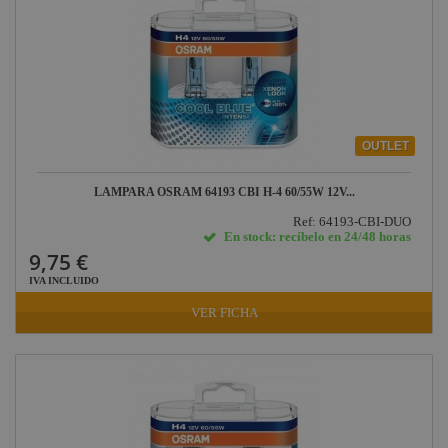
OUTLET
LAMPARA OSRAM 64193 CBI H-4 60/55W 12V...
Ref: 64193-CBI-DUO
En stock: recíbelo en 24/48 horas
9,75 €
IVA INCLUIDO
VER FICHA