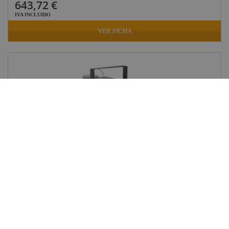
643,72 €
IVA INCLUIDO
VER FICHA
AUDIBAX SMOKE 500 MÁQUINA HUMO...
Ref: 10110716
En stock: recíbelo en 48/72 horas
37,89 €
IVA INCLUIDO