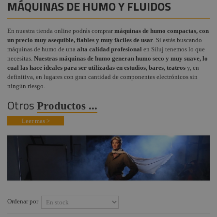
MÁQUINAS DE HUMO Y FLUIDOS
Proyectores Panorama /
Audiovisual
+
Ciclorama
COMPONENTES ESCENOGRÁFICOS
Estructuras y
En nuestra tienda online podrás comprar
máquinas de humo compactas, con
Proyectores Recorte y
+
MARCAS
Maquinaria
un precio muy asequible, fiables y muy fáciles de usar
. Si estás buscando
Gobos
máquinas de humo de una
alta calidad profesional
en Siluj tenemos lo que
Componentes
Proyectores PC y
necesitas.
Nuestras máquinas de humo generan humo seco y muy suave, lo
escenográficos
Fresnel Teatro
cual las hace ideales para ser utilizadas en estudios, bares, teatros
y, en
definitiva, en lugares con gran cantidad de componentes electrónicos sin
Liquidación
Cañones de
ningún riesgo.
seguimiento
Marcas
Otros
Productos ...
Tecnología Led
Leer mas >
Control y regulación
Cabezas móviles
Scanners de
iluminación
Proyectores Flash y
Strobos
Ordenar por
Cambio de color y
efectos