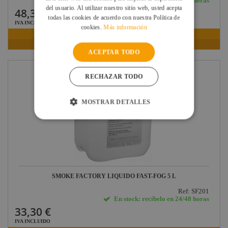
En stock: recíbelo en 24/48 horas
del usuario. Al utilizar nuestro sitio web, usted acepta
48,32 €
todas las cookies de acuerdo con nuestra Política de
IVA INCLUIDO
cookies.
Más información
VER FICHA
ACEPTAR TODO
RECHAZAR TODO
MOSTRAR DETALLES
SMOKE FACTORY LIQUIDO FAST-FOG 5 L
Ref: SF201
En stock: recíbelo en 24/48 horas
33,30 €
IVA INCLUIDO