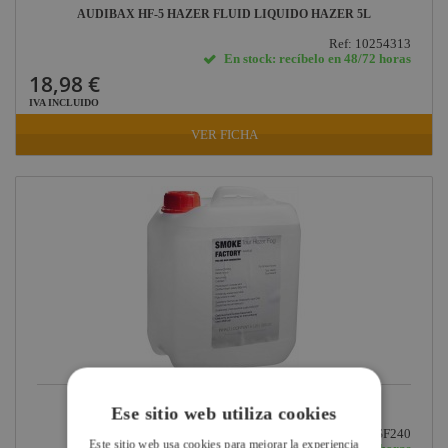
AUDIBAX HF-5 HAZER FLUID LIQUIDO HAZER 5L
Ref: 10254313
En stock: recíbelo en 48/72 horas
18,98 €
IVA INCLUIDO
VER FICHA
SMOKE FACTORY LIQUIDO TOUR-HAZER 5 L
Ese sitio web utiliza cookies
Ref: SF240
Este sitio web usa cookies para mejorar la experiencia