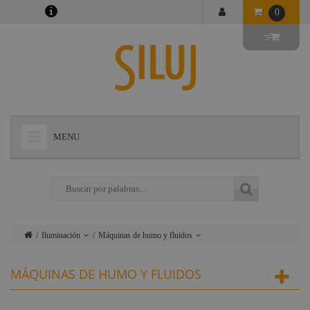
0
MENU
+
LÁMPARAS
+
ILUMINACIÓN
+
CONECTORES
Iluminación
Máquinas de humo y fluidos
+
INSTALACIONES
Lámparas
Cegadoras / Matrix /
MÁQUINAS DE HUMO Y FLUIDOS
Bañadores
+
AUDIOVISUAL
Conectores
Proyectores PAR
+
ESTRUCTURAS Y MAQUINARIA
Instalaciones