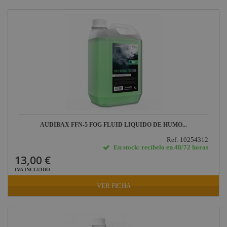
Repuestos y accesorios
Proyectores TV, Studio,
Foto
Sistemas Láser
Proyectores Led Batería
Iluminación para teatro
Iluminación para
conciertos
AUDIBAX FFN-5 FOG FLUID LIQUIDO DE HUMO...
Iluminación para
estudios de grabación
Ref: 10254312
En stock: recíbelo en 48/72 horas
Iluminación para
13,00 €
discotecas
IVA INCLUIDO
VER FICHA