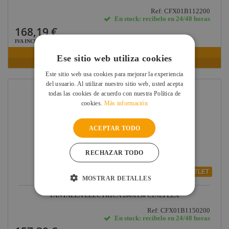
Ref: CFX01B112200
En stock: recíbelo en 24/48 horas
168,19 €
IVA INCLUIDO
Ese sitio web utiliza cookies
VER FICHA
Este sitio web usa cookies para mejorar la experiencia
del usuario. Al utilizar nuestro sitio web, usted acepta
todas las cookies de acuerdo con nuestra Política de
cookies.
Más información
ACEPTAR TODO
RECHAZAR TODO
OUTLET
MOSTRAR DETALLES
PANTALLA ELECTRICA 200X150 CINEFLEX
Ref: CFX01B1150200
En stock: recíbelo en 24/48 horas