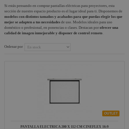
Pantallas
Si estás pensando en comprar pantallas eléctricas para proyectores, esta
Instalaciones
Auriculares
+
Portátiles
COMPONENTES ESCENOGRÁFICOS
sección de nuestro espacio producto es el lugar ideal para ti. Disponemos de
profesionales
modelos con distintos tamaños y acabados para que puedas elegir los que
Estructuras y
+
MARCAS
mejor se adapten a tus necesidades
de uso. Modelos ideales para uso
Maquinaria
Control
doméstico o profesional, en ponencias o clases. Destacan por
ofrecer una
Audio
Componentes
calidad de imagen inmejorable y disponer de control remoto
.
escenográficos
Intercom
Ordenar por
Liquidación
Bucle
inducción
Marcas
magnética
OUTLET
PANTALLA ELECTRICA 200 X 112 CM CINEFLEX 16:9