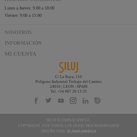
Lunes a Jueves: 9:00 a 18:00
Viernes: 9:00 a 15:00
NOSOTROS
Acceso a Siluj.net
INFORMACIÓN
Siluj a su servicio
Aviso Legal y Condiciones de Uso
MI CUENTA
Política de Calidad
Términos y Condiciones de Venta
Noticias
Logística y gastos de envío
Descargas
Formas de Pago
C/ La Raya, 110
Contacta
Polígono Industrial Trobajo del Camino
Garantías de Siluj
24010 | LEON - SPAIN
Accesibilidad
Tel. +34 987 26 13 35
Mapa web
Kit Digital
SILUJ ILUMINACIÓN S.L.
COPYRIGHT 2026 TODOS LOS DERECHOS RESERVADOS
DISEÑO WEB: