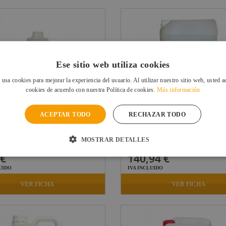
Ese sitio web utiliza cookies
 usa cookies para mejorar la experiencia del usuario. Al utilizar nuestro sitio web, usted a
cookies de acuerdo con nuestra Política de cookies.
Más información
ACEPTAR TODO
RECHAZAR TODO
ON BLUE HYDRA SM1 CLEANER
SMOKE FACTORY LIQUIDO DES
BOTELLA DE 1...
FOG 25L
Ref: 10287058
Re
MOSTRAR DETALLES
En stock: recíbelo en 48/72 horas
En stock: recíbelo en 24
 €
140,94 €
UIDO
IVA INCLUIDO
VER FICHA
VER FICHA