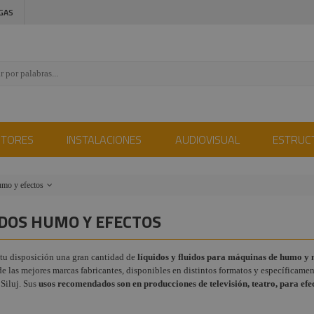
GAS
CTORES
INSTALACIONES
AUDIOVISUAL
ESTRUC
umo y efectos
y
IDOS HUMO Y EFECTOS
ientos
ópticas y
tu disposición una gran cantidad de
líquidos y fluidos para máquinas de humo y 
e las mejores marcas fabricantes, disponibles en distintos formatos y específicame
 Siluj. Sus
 y
usos recomendados son en producciones de televisión, teatro, para efect
ción