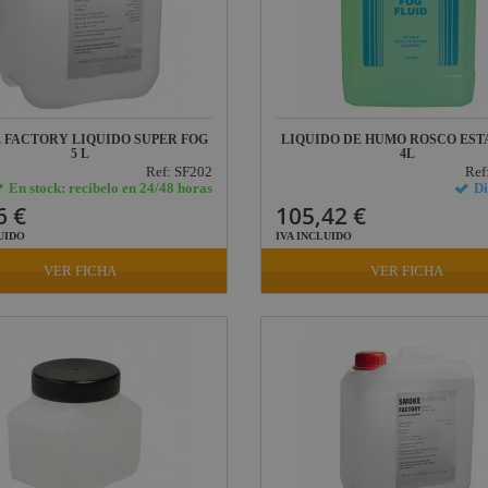
 FACTORY LIQUIDO SUPER FOG
LIQUIDO DE HUMO ROSCO ES
5 L
4L
Ref: SF202
Ref
En stock: recíbelo en 24/48 horas
Di
6 €
105,42 €
UIDO
IVA INCLUIDO
VER FICHA
VER FICHA