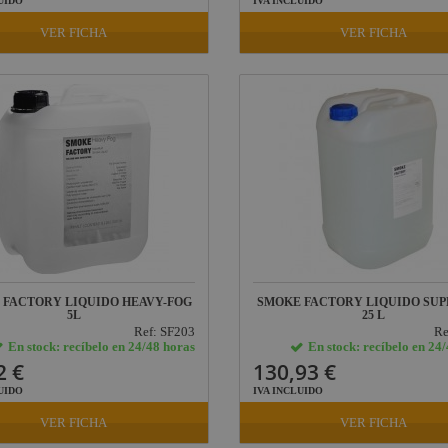
UIDO
IVA INCLUIDO
VER FICHA
VER FICHA
 FACTORY LIQUIDO HEAVY-FOG
SMOKE FACTORY LIQUIDO SUP
5L
25 L
Ref: SF203
Re
En stock: recíbelo en 24/48 horas
En stock: recíbelo en 24
2 €
130,93 €
UIDO
IVA INCLUIDO
VER FICHA
VER FICHA