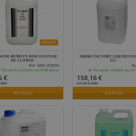
OUTLET
DO DE HUMO FX ROSCO ENVASE
SMOKE FACTORY LIQUIDO FA
DE 5 LITROS
25 L
Ref: 480L5FX000
Re
En stock: recíbelo en 24/48 horas
En stock: recíbelo en 24
5 €
158,16 €
UIDO
IVA INCLUIDO
VER FICHA
VER FICHA