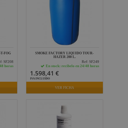
ST-FOG
SMOKE FACTORY LIQUIDO TOUR-
HAZER 200 L.
f: SF208
Ref: SF249
/48 horas
En stock: recíbelo en 24/48 horas
1.598,41 €
IVA INCLUIDO
VER FICHA