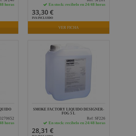
/48 horas
En stock: recíbelo en 24/48 horas
33,30 €
IVA INCLUIDO
VER FICHA
QUIDO
SMOKE FACTORY LIQUIDO DESIGNER-
FOG 5 L
10270652
Ref: SF226
/48 horas
En stock: recíbelo en 24/48 horas
28,31 €