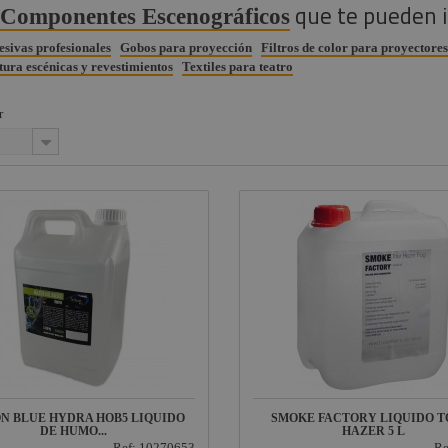
que te pueden 
suelos
Componentes Escenográficos
esivas profesionales
Gobos para proyección
Filtros de color para proyectores
tura escénicas y revestimientos
Textiles para teatro
r
N BLUE HYDRA HOB5 LIQUIDO
SMOKE FACTORY LIQUIDO T
DE HUMO...
HAZER 5 L
Ref: 10270653
Re