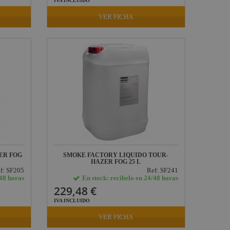
IVA INCLUIDO
VER FICHA
ER FOG
SMOKE FACTORY LIQUIDO TOUR-
HAZER FOG 25 L
f: SF205
Ref: SF241
/48 horas
En stock: recíbelo en 24/48 horas
229,48 €
IVA INCLUIDO
VER FICHA