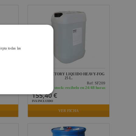
cepta todas las
IGNER-
SMOKE FACTORY LIQUIDO HEAVY-FOG
25 L.
f: SF227
Ref: SF209
/48 horas
En stock: recíbelo en 24/48 horas
155,40 €
IVA INCLUIDO
VER FICHA