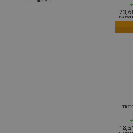
Triton Blue
73,6
IVA INCL
TRIT
18,5