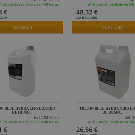
En stock: recíbelo en 24/48 horas
En stock: recíbelo en 24
8 €
48,32 €
UIDO
IVA INCLUIDO
VER FICHA
VER FICHA
ON BLUE HYDRA LFF5 LIQUIDO
TRITON BLUE HYDRA NHF5 LI
DE HUMO...
DE HUMO...
Ref: 10270675
Ref: 
En stock: recíbelo en 24/48 horas
En stock: recíbelo en 24
1 €
26,56 €