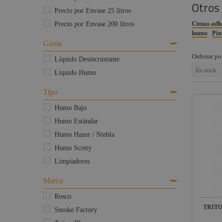
Otros
medida
Limpieza 
Estructuras y
Precio por Envase 25 litros
Maquinaria
Suelos
Cintas adh
Precio por Envase 200 litros
Danza
humo
Pin
Liquidación
Teatro
Gama
Marcas
Gobos
Ordenar po
Líquido Desincrustante
estándar
En stock
Líquido Humo
Textiles
Tipo
Humo Bajo
Humo Estándar
Humo Hazer / Niebla
Humo Scotty
Limpiadores
Marca
Rosco
TRITO
Smoke Factory