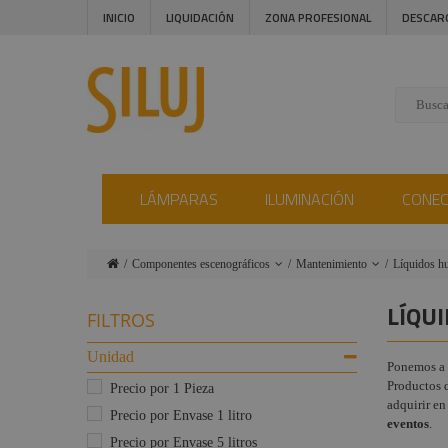
INICIO
LIQUIDACIÓN
ZONA PROFESIONAL
DESCAR
LÁMPARAS
ILUMINACIÓN
CONE
Componentes escenográficos
Mantenimiento
Líquidos h
Lámparas
Filtros
Pinturas 
LÍQU
FILTROS
Revestim
Iluminación
Cintas
Adhesivas
Limpieza 
Unidad
Ponemos a 
Conectores
lentes
Productos d
Cinefoil-
Precio por 1 Pieza
Instalaciones
Photofoll
adquirir en
Cuidados
Precio por Envase 1 litro
conserva
eventos
.
Audiovisual
Gobos a
Precio por Envase 5 litros