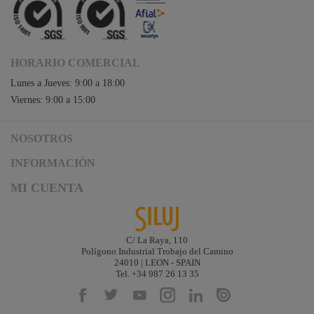
HORARIO COMERCIAL
Lunes a Jueves: 9:00 a 18:00
Viernes: 9:00 a 15:00
NOSOTROS
Acceso a Siluj.net
INFORMACIÓN
Siluj a su servicio
Aviso Legal y Condiciones de Uso
MI CUENTA
Política de Calidad
Términos y Condiciones de Venta
Noticias
Logística y gastos de envío
Descargas
Formas de Pago
C/ La Raya, 110
Contacta
Polígono Industrial Trobajo del Camino
Garantías de Siluj
24010 | LEON - SPAIN
Accesibilidad
Tel. +34 987 26 13 35
Mapa web
Kit Digital