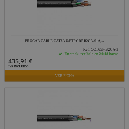
PROCAB CABLE CAT6A U/FTP CRP B2CA-S1A,...
Ref: CCT65F-B2CA-3
En stock: recíbelo en 24/48 horas
435,91 €
IVA INCLUIDO
VER FICHA