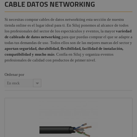
CABLE DATOS NETWORKING
Cable DMX
Ropa y
Pasacables
Audiovisual
+
seguridad
(Protección)
COMPONENTES ESCENOGRÁFICOS
Cables para
Técnicos
altavoces
Estructuras y
Si necesitas comprar cables de datos networkting esta sección de nuestra
Accesorios
+
MARCAS
Maquinaria
tienda online es el lugar ideal para ti. En Siluj ponemos al alcance de todos
Flightcase,
para cables
Cable señal audio
los profesionales del sector de los espectáculos y eventos, la mayor
maletas, bolsas
variedad
Componentes
y fundas
de cableado de datos networking
para que puedas comprar el que se adapte a
Cable señal video
escenográficos
todas tus demandas de uso. Todos ellos son de las mejores marcas del sector y
Pilas y Baterías
aportan seguridad, durabilidad, flexibilidad, facilidad de instalación,
Cable HDMI
Liquidación
compatibilidad y mucho más
. Confía en Siluj y organiza eventos
Cajetines audio
profesionales de calidad con productos de primer nivel.
Marcas
Cajas de
empotrar con
Ordenar por
tapa
En stock
Distribuidores
de energia