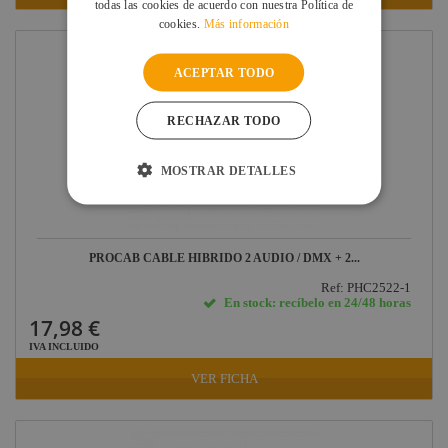
todas las cookies de acuerdo con nuestra Política de
cookies.
Más información
ACEPTAR TODO
RECHAZAR TODO
MOSTRAR DETALLES
PROCAB CABLE HÍBRIDO 2 AUDIO / DMX + 2...
Ref: PHC2522-1
En stock: recíbelo en 24/48 horas
17,98 €
IVA INCLUIDO
VER FICHA