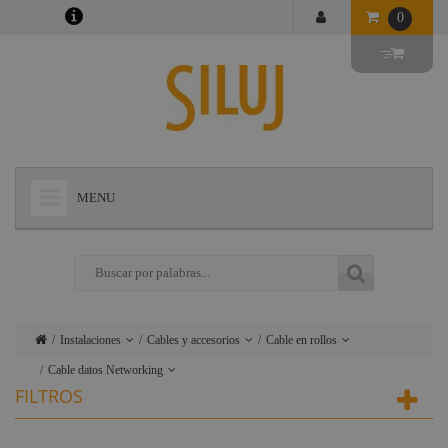
0
MENU
+
LÁMPARAS
+
ILUMINACIÓN
+
CONECTORES
Instalaciones
Cables y accesorios
Cable en rollos
+
INSTALACIONES
Cable datos Networking
Lámparas
Rack
Cable con
FILTROS
conectores
+
AUDIOVISUAL
Cable corriente y
Iluminación
Herrajes
alimentación
Flightcase
Enrollacables
+
ESTRUCTURAS Y MAQUINARIA
Conectores