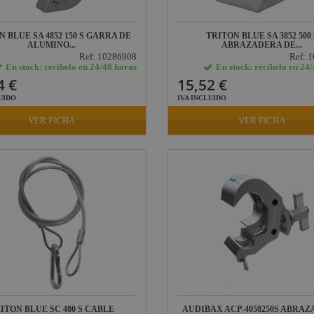
N BLUE SA 4852 150 S GARRA DE
TRITON BLUE SA 3852 500 
ALUMINO...
ABRAZADERA DE...
Ref: 10286908
Ref: 
En stock: recíbelo en 24/48 horas
En stock: recíbelo en 24
4 €
15,52 €
UIDO
IVA INCLUIDO
VER FICHA
VER FICHA
ITON BLUE SC 480 S CABLE
AUDIBAX ACP-4058250S ABRA