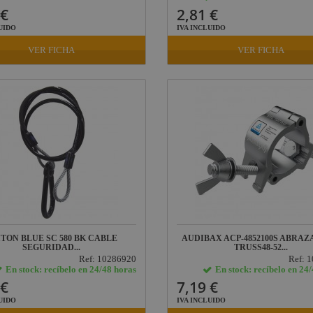
 €
2,81 €
UIDO
IVA INCLUIDO
VER FICHA
VER FICHA
ITON BLUE SC 580 BK CABLE
AUDIBAX ACP-4852100S ABRA
SEGURIDAD...
TRUSS48-52...
Ref: 10286920
Ref: 
En stock: recíbelo en 24/48 horas
En stock: recíbelo en 24
 €
7,19 €
UIDO
IVA INCLUIDO