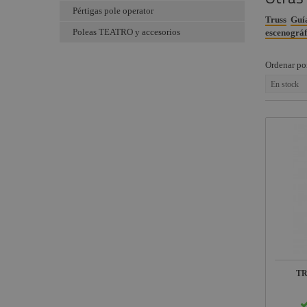
Pértigas pole operator
Componentes
Trípodes y
Truss
Guía
escenográficos
soportes
Poleas TEATRO y accesorios
escenográf
Liquidación
Truss
Ordenar po
Marcas
Escenografía
En stock
modular
Parrillas de
iluminación
Postes separadores
y accesorios
TR