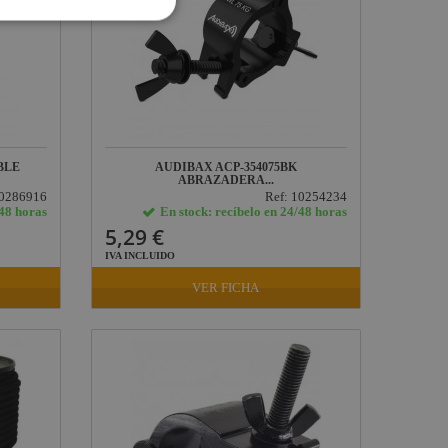
BLE
AUDIBAX ACP-354075BK
ABRAZADERA...
10286916
Ref: 10254234
/48 horas
En stock: recíbelo en 24/48 horas
5,29 €
IVA INCLUIDO
VER FICHA