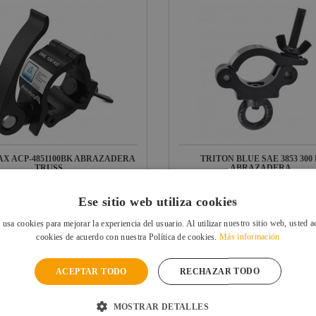
AX ACP-4851100BK ABRAZADERA
TRITON BLUE SAE 3853 300
TRUSS...
ABRAZADERA...
Ref: 10254236
Ref: 
En stock: recíbelo en 48/72 horas
En stock: recíbelo en 24
Ese sitio web utiliza cookies
 €
13,49 €
UIDO
IVA INCLUIDO
 usa cookies para mejorar la experiencia del usuario. Al utilizar nuestro sitio web, usted a
cookies de acuerdo con nuestra Política de cookies.
Más información
VER FICHA
VER FICHA
ACEPTAR TODO
RECHAZAR TODO
MOSTRAR DETALLES