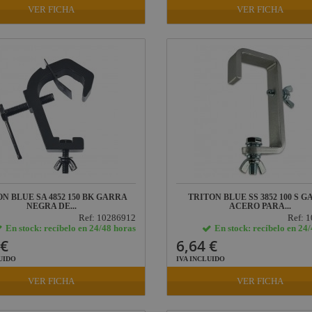
VER FICHA
VER FICHA
N BLUE SA 4852 150 BK GARRA
TRITON BLUE SS 3852 100 S 
NEGRA DE...
ACERO PARA...
Ref: 10286912
Ref: 
En stock: recíbelo en 24/48 horas
En stock: recíbelo en 24
 €
6,64 €
UIDO
IVA INCLUIDO
VER FICHA
VER FICHA