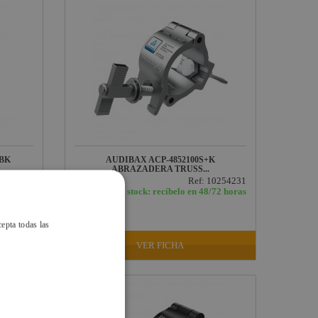
 BK
AUDIBAX ACP-4852100S+K
ABRAZADERA TRUSS...
10273805
Ref: 10254231
/48 horas
En stock: recíbelo en 48/72 horas
7,70 €
IVA INCLUIDO
cepta todas las
VER FICHA