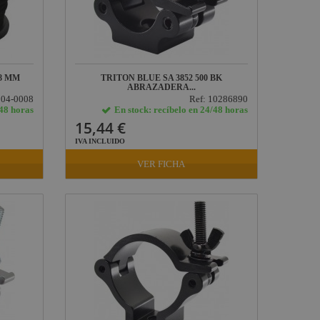
8 MM
TRITON BLUE SA 3852 500 BK
ABRAZADERA...
004-0008
Ref: 10286890
/48 horas
En stock: recíbelo en 24/48 horas
15,44 €
IVA INCLUIDO
VER FICHA