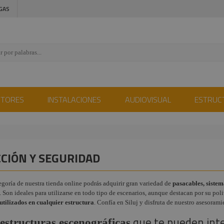
GAS
CTORES
INSTALACIONES
AUDIOVISUAL
ESTRUC
CCIÓN Y SEGURIDAD
egoría de nuestra tienda online podrás adquirir gran variedad de
pasacables, sistem
. Son ideales para utilizarse en todo tipo de escenarios, aunque destacan por su po
utilizados en cualquier estructura
. Confía en Siluj y disfruta de nuestro asesoram
que te pueden int
estructuras escenográficas