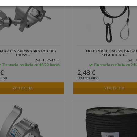
BAX ACP-354075S ABRAZADERA
TRITON BLUE SC 380 BK CA
TRUSS...
SEGURIDAD...
Ref: 10254233
Ref: 
En stock: recíbelo en 48/72 horas
En stock: recíbelo en 24
 €
2,43 €
UIDO
IVA INCLUIDO
VER FICHA
VER FICHA