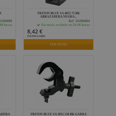
S
TRITON BLUE SA 4852 75 BK
ABRAZADERA NEGRA...
10286889
Ref: 10286884
/48 horas
En stock: recíbelo en 24/48 horas
8,42 €
IVA INCLUIDO
VER FICHA
ZADERA
TRITON BLUE SA 3852 150 BK GARRA