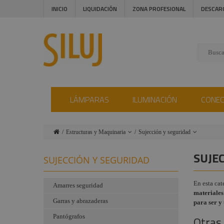
INICIO
LIQUIDACIÓN
ZONA PROFESIONAL
DESCAR
LÁMPARAS
ILUMINACIÓN
CONE
Estructuras y Maquinaria
Sujección y seguridad
Lámparas
Motores escenario
SUJE
SUJECCIÓN Y SEGURIDAD
y accesorios
Iluminación
Carriles
En esta cat
Conectores
Amarres seguridad
materiales
Tarimas y
Garras y abrazaderas
Instalaciones
Plataformas
para ser y 
Pantógrafos
Audiovisual
Otras
Guías para cables