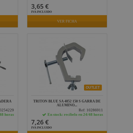
3,65 €
IVA INCLUIDO
VER FICHA
OUTLET
ZADERA
TRITON BLUE SA 4852 150 S GARRA DE
ALUMINO...
10254229
Ref: 10286911
/48 horas
En stock: recíbelo en 24/48 horas
7,26 €
IVA INCLUIDO