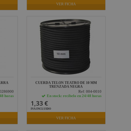
VER FICHA
GARRA
CUERDA TELON TEATRO DE 10 MM
TRENZADA NEGRA
10286900
Ref: 004-0010
/48 horas
En stock: recíbelo en 24/48 horas
1,33 €
IVA INCLUIDO
VER FICHA