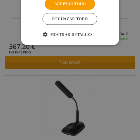
ACEPTAR TODO
RECHAZAR TODO
DAS AUDIO PRO PATCH-M88 PANEL DE CONEXION...
Ref: 10299410
MOSTRAR DETALLES
En stock: recíbelo en 48/72 horas
367,20 €
IVA INCLUIDO
VER FICHA