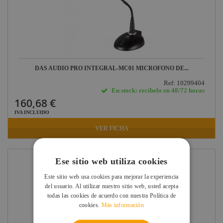
Audibax
Factor FLEX
LuppaLED
Lab Gruppen
DAS AUDIO PRO INTEGRAL-MC01 MICROFONO DE...
ProPlex
Ref: 10299404
Mode
En stock: recíbelo en 48/72 horas
160,68 €
Midas
IVA INCLUIDO
Behringer
VER FICHA
Klark Teknik
Vari-Lite
Ese sitio web utiliza cookies
Powertex
Este sitio web usa cookies para mejorar la experiencia
del usuario. Al utilizar nuestro sitio web, usted acepta
todas las cookies de acuerdo con nuestra Política de
cookies.
Más información