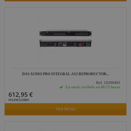
Harting /
Ilme
Factor Rack
Yamaha
Audio
Defender
Pasacables
Rosco
Cameo Light
DAS AUDIO PRO INTEGRAL-AS2 REPRODUCTOR...
Socapex
Ref: 10299403
Dirty Rigger
En stock: recíbelo en 48/72 horas
612,95 €
Audiophony
IVA INCLUIDO
Contest
VER FICHA
Nivoflex
Gravity