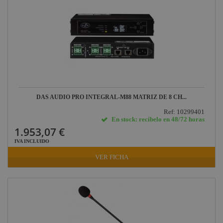
Aplicaciones
Médicas
Briteq
Hilec
JV Case
LaserworLd
Grupo
DAS AUDIO PRO INTEGRAL-M88 MATRIZ DE 8 CH...
Factor Plus
Ref: 10299401
LEDj -
En stock: recíbelo en 48/72 horas
ELUMEN8
1.953,07 €
IVA INCLUIDO
Factor Link
VER FICHA
Factor Floor
Factor Gobo
Nicolaudie
Contrik