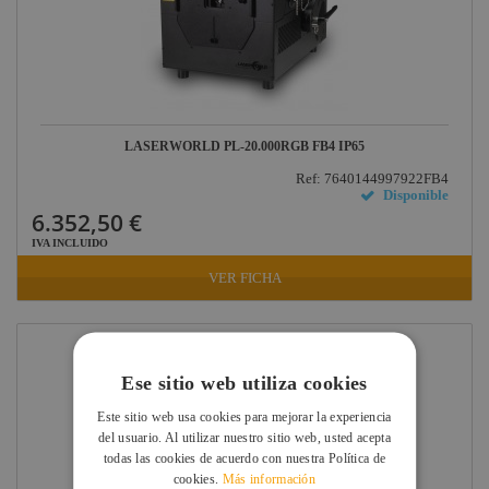
JV Case
Factor Plus
LEDj -
ELUMEN8
Factor Link
LASERWORLD PL-20.000RGB FB4 IP65
Factor Floor
Ref: 7640144997922FB4
Disponible
Factor Gobo
6.352,50 €
IVA INCLUIDO
Nicolaudie
VER FICHA
Contrik
Audibax
Factor FLEX
Ese sitio web utiliza cookies
DAS Audio
Este sitio web usa cookies para mejorar la experiencia
LuppaLED
del usuario. Al utilizar nuestro sitio web, usted acepta
todas las cookies de acuerdo con nuestra Política de
Lab Gruppen
cookies.
Más información