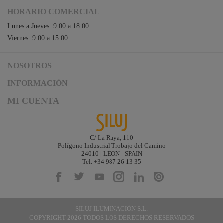
HORARIO COMERCIAL
Lunes a Jueves: 9:00 a 18:00
Viernes: 9:00 a 15:00
NOSOTROS
Acceso a Siluj.net
INFORMACIÓN
Siluj a su servicio
Aviso Legal y Condiciones de Uso
MI CUENTA
Política de Calidad
Términos y Condiciones de Venta
Noticias
Logística y gastos de envío
Descargas
Formas de Pago
C/ La Raya, 110
Contacta
Polígono Industrial Trobajo del Camino
Garantías de Siluj
24010 | LEON - SPAIN
Accesibilidad
Tel. +34 987 26 13 35
Mapa web
Kit Digital
SILUJ ILUMINACIÓN S.L.
COPYRIGHT 2026 TODOS LOS DERECHOS RESERVADOS