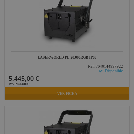
Defender
Pasacables
Rosco
Cameo Light
Socapex
Dirty Rigger
LASERWORLD PL-20.000RGB IP65
Audiophony
Ref: 7640144997922
Disponible
Contest
5.445,00 €
Nivoflex
IVA INCLUIDO
Gravity
VER FICHA
Aplicaciones
Médicas
Briteq
Hilec