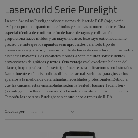
Laserworld Serie Purelight
Laserworld Diode
Instalaciones
Procab
+
COMPONENTES ESCENOGRÁFICOS
Laserworld
Audiovisual
Factor Fogger
BeamBar
La serie SwissLas Purelight ofrece sistemas de láser de RGB (rojo, verde,
+
MARCAS
azul) con puro equipamiento de diodos y sistemas monocromáticos. Una
Estructuras y
Smoke Factory
TARM Láser
especial técnica de conformación de haces de rayos y colimación
Maquinaria
proporciona haces nítidos y un mayor alcance. Este rayo extremadamente
Osram
RTI Láser
preciso permite que los aparatos sean apropiados para todo tipo de
Componentes
Philips
proyección de gráficos y de espectáculo de haces de rayos láser, incluso sobre
escenográficos
Software láser
distancias mayores. Los escáneres rápidos XScan facilitan sobresalientes
General Electric
Liquidación
Accesorios láser
proyecciones de gráficos y textos. Otra ventaja es el excelente balance del
- Tungsram
blanco, lo que predestina la serie igualmente para aplicaciones profesionales.
Láser RGB
Naturalmente están disponibles diferentes actualizaciones, para ajustar los
Tesa
Laserworld
aparatos a la medida de determinadas necesidades profesionales. Debido a
que las carcasas están ensambladas según la Sealed Housing Technology
Doughty
Láser ShowNET
(tecnología de sellado de carcasas), el mantenimiento se reduce claramente.
Laserworld
Pioneer DJ
También los aparatos Purelight son controlados a través de ILDA.
Laserworld FX
Neutrik - Rean
Ordenar por
Laserworld
Harting / Ilme
ScanBar
Factor Rack
Laserworld serie
CUBE
Yamaha Audio