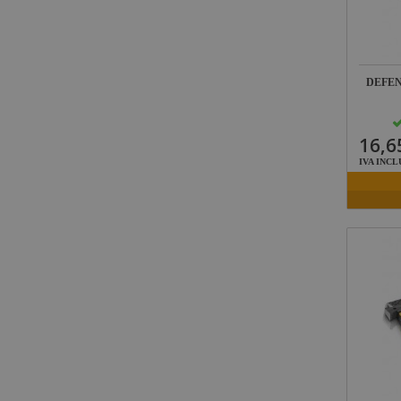
Socapex
Dirty Rigger
Audiophony
DEFEN
Contest
Nivoflex
16,6
IVA INCL
Gravity
Aplicaciones
Médicas
Briteq
Hilec
JV Case
LaserworLd
Grupo
Factor Plus