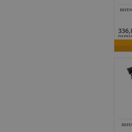
LEDj -
ELUMEN8
DEFEND
Factor Link
Factor Floor
336,
Factor Gobo
IVA INCL
Nicolaudie
Contrik
Audibax
Factor FLEX
DAS Audio
LuppaLED
Lab Gruppen
ProPlex
Mode
DEFEN