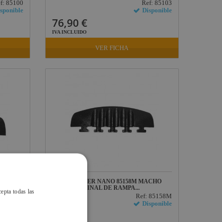
f: 85100
Ref: 85103
sponible
Disponible
76,90 €
IVA INCLUIDO
VER FICHA
MBRA
DEFENDER NANO 85158M MACHO
FINAL DE RAMPA...
cepta todas las
: 85158F
Ref: 85158M
sponible
Disponible
39,83 €