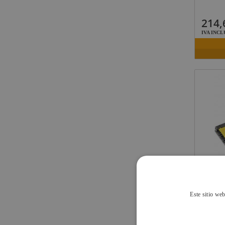
Midas
Behringer
214,
IVA INCL
Klark Teknik
Vari-Lite
Powertex
DEFEN
Este sitio web
126,