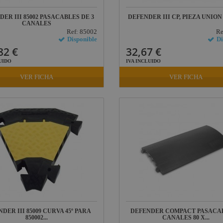
ER III 85002 PASACABLES DE 3
DEFENDER III CP, PIEZA UNIÓN 
CANALES
Ref: 85002
Re
Disponible
Di
82 €
32,67 €
UIDO
IVA INCLUIDO
VER FICHA
VER FICHA
DER III 85009 CURVA 45º PARA
DEFENDER COMPACT PASACAB
850002...
CANALES 80 X...