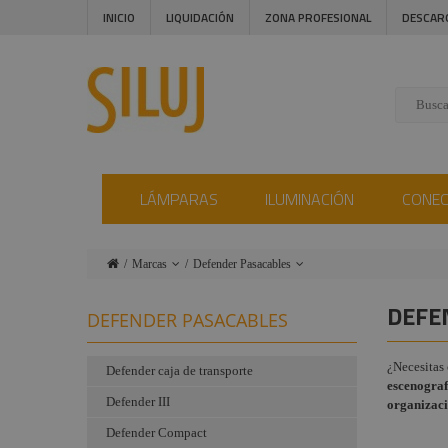
INICIO
LIQUIDACIÓN
ZONA PROFESIONAL
DESCAR
LÁMPARAS
ILUMINACIÓN
CONE
Marcas
Defender Pasacables
Lámparas
Ushio
DEFE
DEFENDER PASACABLES
Iluminación
Admiral
¿Necesitas 
Conectores
Triton Blue
Defender caja de transporte
escenografí
Defender III
Instalaciones
Procab
organizaci
Defender Compact
Audiovisual
Factor Fogger