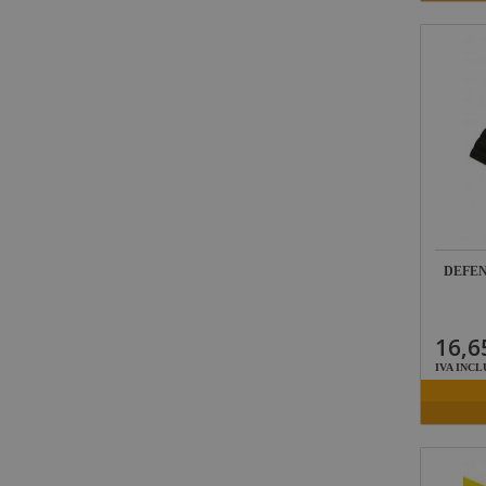
DEFEN
16,6
IVA INCL