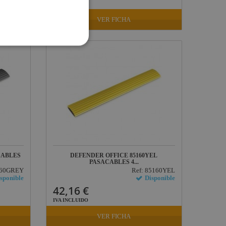
IVA INCLUIDO
VER FICHA
CABLES
DEFENDER OFFICE 85160YEL
PASACABLES 4...
160GREY
Ref: 85160YEL
sponible
Disponible
42,16 €
IVA INCLUIDO
VER FICHA