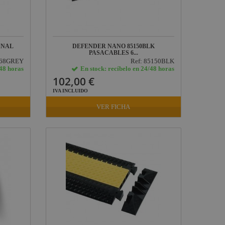
INAL
DEFENDER NANO 85150BLK
PASACABLES 6...
168GREY
Ref: 85150BLK
/48 horas
En stock: recíbelo en 24/48 horas
102,00 €
IVA INCLUIDO
VER FICHA