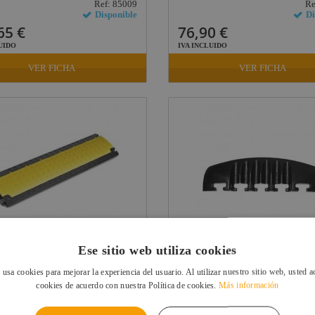
Ref: 85009
Re
Disponible
Di
65 €
76,90 €
UIDO
IVA INCLUIDO
VER FICHA
VER FICHA
Ese sitio web utiliza cookies
DER NANO 85150 PASACABLES 6
DEFENDER NANO 85158F HE
CANALES...
FINAL DE RAMPA...
 usa cookies para mejorar la experiencia del usuario. Al utilizar nuestro sitio web, usted a
Ref: 85150
Ref
cookies de acuerdo con nuestra Política de cookies.
Más información
Disponible
Di
19 €
39,83 €