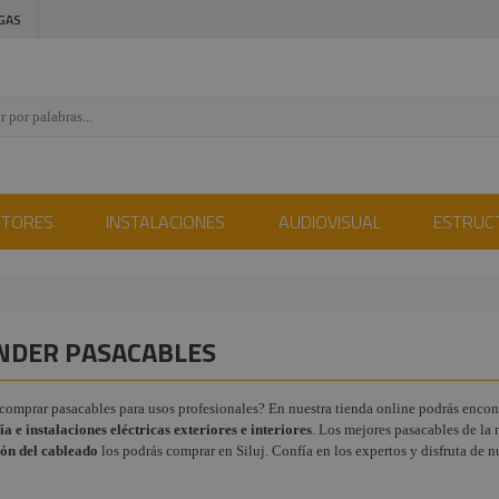
GAS
CTORES
INSTALACIONES
AUDIOVISUAL
ESTRUC
NDER PASACABLES
comprar pasacables para usos profesionales? En nuestra tienda online podrás encon
a e instalaciones eléctricas exteriores e interiores
. Los mejores pasacables de la
ón del cableado
los podrás comprar en Siluj. Confía en los expertos y disfruta de