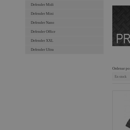
Defender Midi
Estructuras y
Smoke Factory
Maquinaria
Defender Mini
Osram
Componentes
Defender Nano
Philips
escenográficos
Defender Office
General Electric -
Liquidación
Tungsram
Defender XXL
Tesa
Defender Ultra
Doughty
Pioneer DJ
Ordenar po
En stock
Neutrik - Rean
Harting / Ilme
Factor Rack
Yamaha Audio
Rosco
Cameo Light