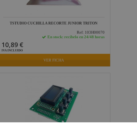
TSTUDIO CUCHILLA RECORTE JUNIOR TRITON
Ref: 103H00070
En stock: recíbelo en 24/48 horas
10,89 €
IVA INCLUIDO
VER FICHA