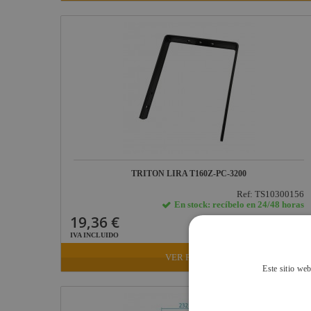
efectos
Proyectores TV,
Studio, Foto
Sistemas Láser
Proyectores Led
Batería
Iluminación para
teatro
Iluminación para
conciertos
TRITON LIRA T160Z-PC-3200
Iluminación para
Ref: TS10300156
estudios de
En stock: recíbelo en 24/48 horas
grabación
19,36 €
Iluminación para
IVA INCLUIDO
discotecas
VER FICHA
Este sitio web