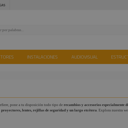
GAS
CTORES
INSTALACIONES
AUDIOVISUAL
ESTRUC
efiere, pone a tu disposición todo tipo de
recambios y accesorios especialmente 
royectores, lentes, rejillas de seguridad y un largo etcétera
. Explora nuestra we