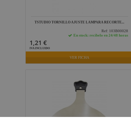
TSTUDIO TORNILLO AJUSTE LAMPARA RECORTE...
Ref: 103B00028
En stock: recíbelo en 24/48 horas
1,21 €
IVA INCLUIDO
VER FICHA