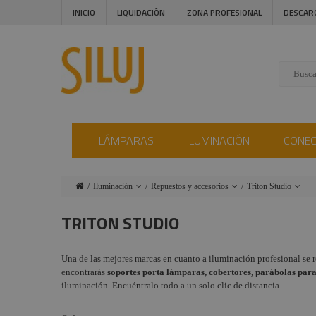
INICIO
LIQUIDACIÓN
ZONA PROFESIONAL
DESCAR
LÁMPARAS
ILUMINACIÓN
CONE
Iluminación
Repuestos y accesorios
Triton Studio
Lámparas
Cegadoras / Matrix
Dimmer
TRITON STUDIO
/ Bañadores
Conectores
Spot-
Proyectores PAR
Wash-
Una de las mejores marcas en cuanto a iluminación profesional se r
Instalaciones
Beam
encontrarás
soportes porta lámparas, cobertores, parábolas para p
Proyectores
Audiovisual
iluminación. Encuéntralo todo a un solo clic de distancia.
Panorama /
Mini y
Ciclorama
Mini SP
Estructuras y