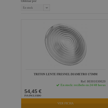
Ordenar por
Maquinaria
Proyectores
Flash
Recorte y Gobos
1500
En stock
Componentes
DMX
escenográficos
Proyectores PC y
Fresnel Teatro
LED
Liquidación
Cañones de
Máquinas
Marcas
seguimiento
de humo
Máquinas de humo
Otros
y fluidos
repuestos
Tecnología Led
Control y
regulación
Cabezas móviles
TRITON LENTE FRESNEL DIAMETRO 175MM
Scanners de
Ref: 80301030020
iluminación
En stock: recíbelo en 24/48 horas
54,45 €
Proyectores Flash y
Strobos
IVA INCLUIDO
VER FICHA
Cambio de color y