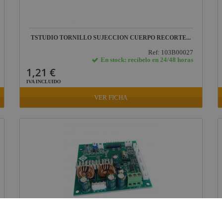
TSTUDIO TORNILLO SUJECCION CUERPO RECORTE...
Ref: 103B00027
En stock: recíbelo en 24/48 horas
1,21 €
IVA INCLUIDO
VER FICHA