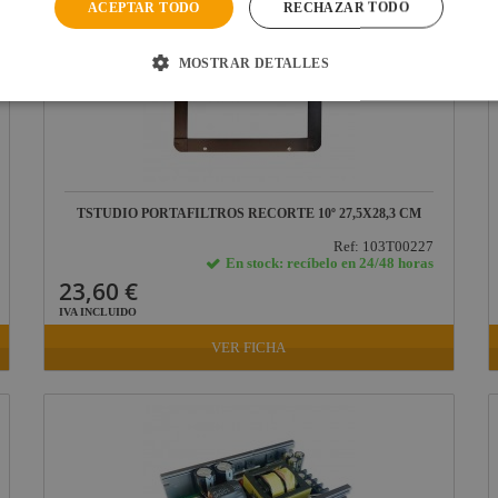
ACEPTAR TODO
RECHAZAR TODO
MOSTRAR DETALLES
TSTUDIO PORTAFILTROS RECORTE 10º 27,5X28,3 CM
Ref: 103T00227
En stock: recíbelo en 24/48 horas
23,60 €
IVA INCLUIDO
VER FICHA