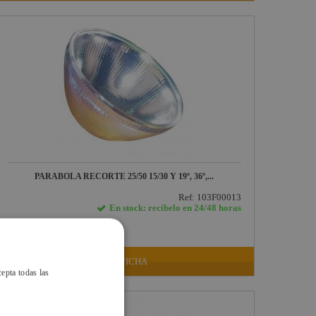
PARABOLA RECORTE 25/50 15/30 Y 19º, 36º,...
Ref: 103F00013
En stock: recíbelo en 24/48 horas
72,60 €
IVA INCLUIDO
VER FICHA
cepta todas las