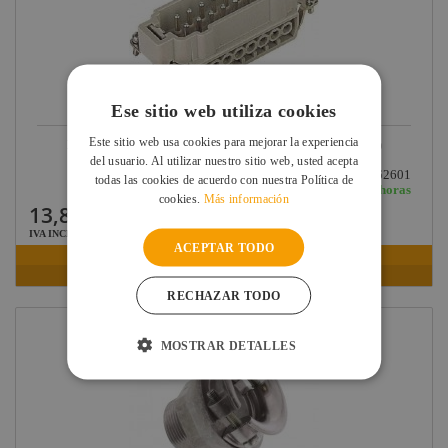
Ese sitio web utiliza cookies
Este sitio web usa cookies para mejorar la experiencia
HARTING CONTACTO MACHO 16 POLOS (09330162601)
del usuario. Al utilizar nuestro sitio web, usted acepta
Ref: 09330162601
todas las cookies de acuerdo con nuestra Política de
En stock: recíbelo en 24/48 horas
cookies.
Más información
13,83 €
IVA INCLUIDO
ACEPTAR TODO
VER FICHA
RECHAZAR TODO
MOSTRAR DETALLES