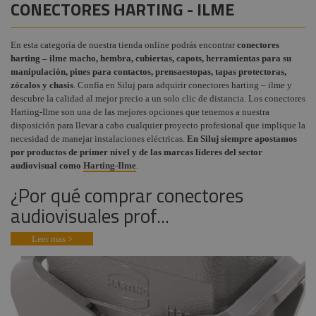
CONECTORES HARTING - ILME
Powerlink
Audiovisual
+
COMPONENTES ESCENOGRÁFICOS
Cetag / CEE
Estructuras y
En esta categoría de nuestra tienda online podrás encontrar
conectores
+
MARCAS
Maquinaria
Conectores RCA
harting – ilme macho, hembra, cubiertas, capots, herramientas para su
manipulación, pines para contactos, prensaestopas, tapas protectoras,
Componentes
Conectores
zócalos y chasis
. Confía en Siluj para adquirir conectores harting – ilme y
escenográficos
PowerCON
descubre la calidad al mejor precio a un solo clic de distancia. Los conectores
Harting-Ilme son una de las mejores opciones que tenemos a nuestra
Liquidación
Conectores audio
disposición para llevar a cabo cualquier proyecto profesional que implique la
Speakon
necesidad de manejar instalaciones eléctricas.
En Siluj siempre apostamos
Marcas
por productos de primer nivel y de las marcas líderes del sector
Conectores
profesionales BNC
audiovisual como
Harting-Ilme
.
¿Por qué comprar conectores
Terminadores y
adaptadores
audiovisuales prof...
Conectores Ethercom
Leer mas >
Conectores XLR
Jack, Mini Jack y
accesorios
Accesorios XLR