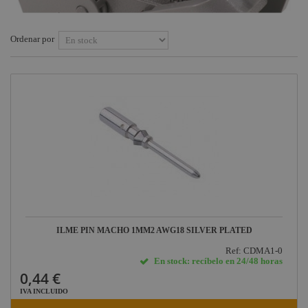
Conectores eléctricos
Socapex
Ordenar por
HDMI - USB
Conectores DMX
Conectores de sonido
Conectores para
iluminación
Conectores para
video
ILME PIN MACHO 1MM2 AWG18 SILVER PLATED
Ref: CDMA1-0
En stock: recíbelo en 24/48 horas
0,44 €
IVA INCLUIDO