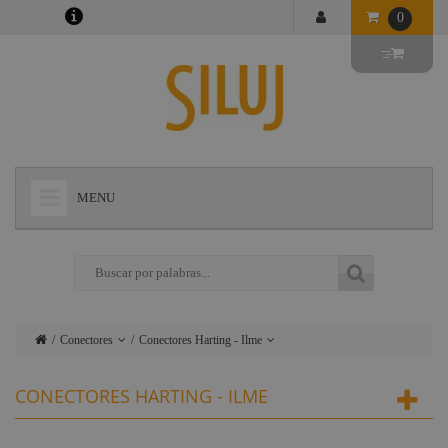
0
MENU
+
LÁMPARAS
+
ILUMINACIÓN
+
CONECTORES
Conectores
Conectores Harting - Ilme
+
INSTALACIONES
Lámparas
Camlok
CONECTORES HARTING - ILME
+
AUDIOVISUAL
Iluminación
Schuko y cables
alimentación
+
ESTRUCTURAS Y MAQUINARIA
Instalaciones