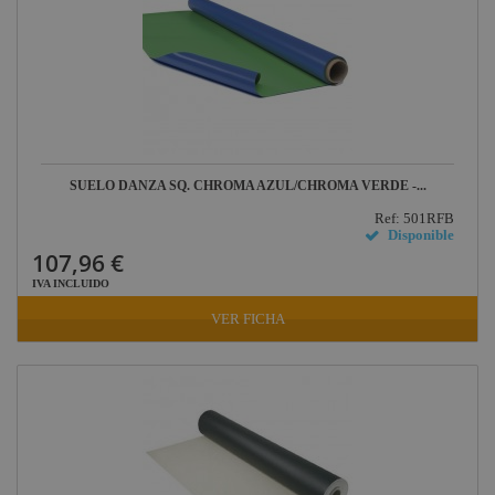
Harting /
Ilme
Factor Rack
Yamaha
Audio
Defender
Pasacables
SUELO DANZA SQ. CHROMA AZUL/CHROMA VERDE -...
Cameo Light
Ref: 501RFB
Disponible
Socapex
107,96 €
Dirty Rigger
IVA INCLUIDO
Audiophony
VER FICHA
Contest
Nivoflex
Gravity
Aplicaciones
Médicas