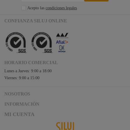
Acepto las
condiciones legales
CONFIANZA SILUJ ONLINE
HORARIO COMERCIAL
Lunes a Jueves: 9:00 a 18:00
Viernes: 9:00 a 15:00
NOSOTROS
Acceso a Siluj.net
INFORMACIÓN
Siluj a su servicio
Aviso Legal y Condiciones de Uso
MI CUENTA
Política de Calidad
Términos y Condiciones de Venta
Noticias
Logística y gastos de envío