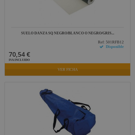
Briteq
Hilec
JV Case
SUELO DANZA SQ NEGRO/BLANCO Ó NEGRO/GRIS...
LaserworLd
Grupo
Ref: 501RFB12
Disponible
Factor Plus
70,54 €
IVA INCLUIDO
LEDj -
ELUMEN8
VER FICHA
Factor Link
Factor Floor
Factor Gobo
Nicolaudie
Contrik
Audibax