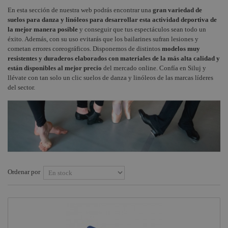
Maquinas
En esta sección de nuestra web podrás encontrar una
gran variedad de
Instalaciones
Procab
+
COMPONENTES ESCENOGRÁFICOS
humo
suelos para danza y linóleos para desarrollar esta actividad deportiva de
la mejor manera posible
y conseguir que tus espectáculos sean todo un
Audiovisual
Factor
Productos de
+
MARCAS
éxito. Además, con su uso evitarás que los bailarines sufran lesiones y
Fogger
Limpieza de
cometan errores coreográficos. Disponemos de distintos
Estructuras y
modelos muy
ópticas y lentes
Maquinaria
Smoke
resistentes y duraderos elaborados con materiales de la más alta calidad y
Rosco
Factory
están disponibles al mejor precio
del mercado online. Confía en Siluj y
Componentes
llévate con tan solo un clic suelos de danza y linóleos de las marcas líderes
Gobos estándar
escenográficos
Osram
del sector.
Rosco
Liquidación
Philips
Pinturas y
Revestimientos
General
Rosco
Electric -
Tungsram
Filtros y
gelatinas
Tesa
Rosco
Doughty
Ordenar por
Cintas
adhesivas
Pioneer DJ
Rosco
Neutrik -
Rean