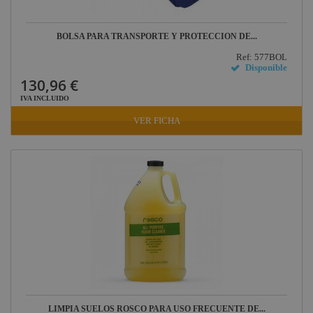
Factor FLEX
DAS Audio
BOLSA PARA TRANSPORTE Y PROTECCIÓN DE...
LuppaLED
Ref: 577BOL
Disponible
Lab Gruppen
130,96 €
ProPlex
IVA INCLUIDO
Mode
VER FICHA
Midas
Behringer
Klark Teknik
Vari-Lite
Powertex
LIMPIA SUELOS ROSCO PARA USO FRECUENTE DE...