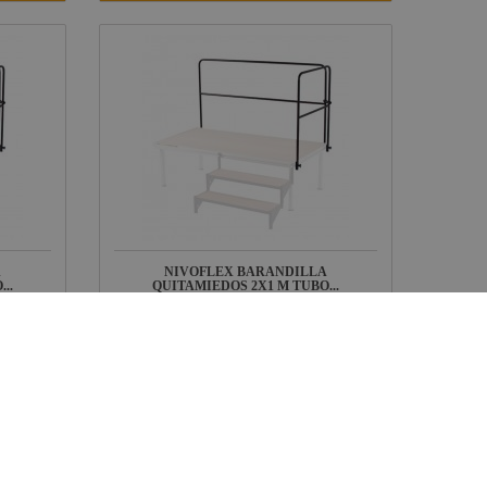
A
NIVOFLEX BARANDILLA
..
QUITAMIEDOS 2X1 M TUBO...
f: 10826
Ref: 10827
sponible
Disponible
200,86 €
IVA INCLUIDO
VER FICHA