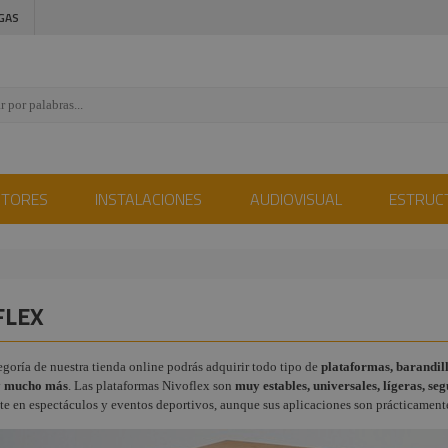
GAS
CTORES
INSTALACIONES
AUDIOVISUAL
ESTRUC
FLEX
egoría de nuestra tienda online podrás adquirir todo tipo de
plataformas, barandill
 y mucho más
. Las plataformas Nivoflex son
muy estables, universales, lígeras, se
e en espectáculos y eventos deportivos, aunque sus aplicaciones son prácticamente