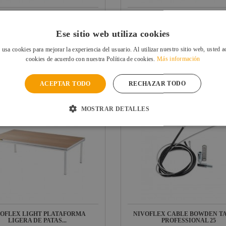
VOFLEX REPUESTO TARIMA
NIVOFLEX REPUESTO TAR
ARTICULACION...
ARTICULACION...
Ese sitio web utiliza cookies
Ref: 3-091
R
En stock: recíbelo en 24/48 horas
En stock: recíbelo en 24
 usa cookies para mejorar la experiencia del usuario. Al utilizar nuestro sitio web, usted a
9 €
26,89 €
cookies de acuerdo con nuestra Política de cookies.
Más información
UIDO
IVA INCLUIDO
VER FICHA
VER FICHA
ACEPTAR TODO
RECHAZAR TODO
MOSTRAR DETALLES
VOFLEX LIGHT PLATAFORMA
NIVOFLEX CABLE BOWDEN T
LIGERA DE PATAS...
PROFESSIONAL 25