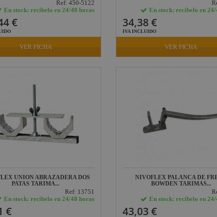
Ref: 450-5122
R
En stock: recíbelo en 24/48 horas
En stock: recíbelo en 24
44 €
34,38 €
UIDO
IVA INCLUIDO
VER FICHA
VER FICHA
FLEX UNION ABRAZADERA DOS
NIVOFLEX PALANCA DE FR
PATAS TARIMA...
BOWDEN TARIMAS...
Ref: 13751
R
En stock: recíbelo en 24/48 horas
En stock: recíbelo en 24
1 €
43,03 €