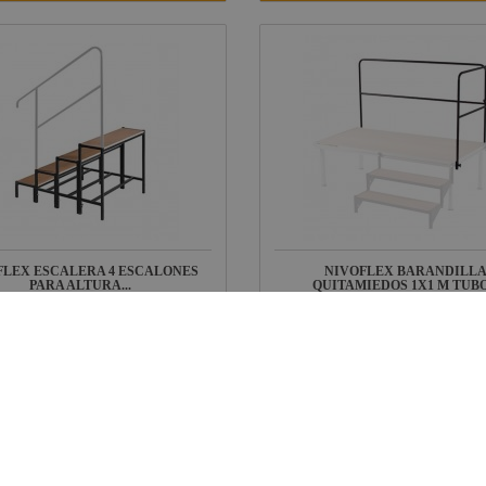
FLEX ESCALERA 4 ESCALONES
NIVOFLEX BARANDILL
PARA ALTURA...
QUITAMIEDOS 1X1 M TUBO.
Ref: 9830
Re
En stock: recíbelo en 24/48 horas
Di
88 €
119,79 €
UIDO
IVA INCLUIDO
VER FICHA
VER FICHA