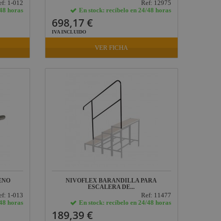
ef: 1-012
Ref: 12975
/48 horas
En stock: recíbelo en 24/48 horas
698,17 €
IVA INCLUIDO
VER FICHA
ENO
NIVOFLEX BARANDILLA PARA
ESCALERA DE...
ef: 1-013
Ref: 11477
/48 horas
En stock: recíbelo en 24/48 horas
189,39 €