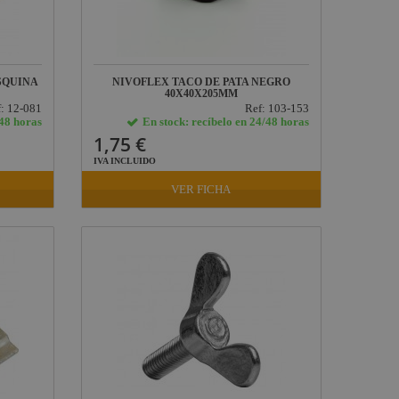
SQUINA
NIVOFLEX TACO DE PATA NEGRO
40X40X205MM
: 12-081
Ref: 103-153
/48 horas
En stock: recíbelo en 24/48 horas
1,75 €
IVA INCLUIDO
VER FICHA