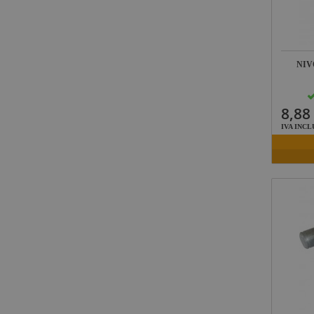
Yamaha
Audio
Defender
Pasacables
NIV
Rosco
Cameo Light
8,88
Socapex
IVA INCL
Dirty Rigger
Audiophony
Contest
Gravity
Aplicaciones
Médicas
Briteq
Hilec