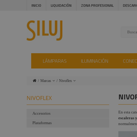
INICIO
LIQUIDACIÓN
ZONA PROFESIONAL
DESCAR
LÁMPARAS
ILUMINACIÓN
CONE
Marcas
Nivoflex
Lámparas
Ushio
NIVO
NIVOFLEX
Iluminación
Admiral
En esta cat
Conectores
Triton Blue
Accesorios
escaleras
Plataformas
Instalaciones
Procab
normalment
Audiovisual
Factor