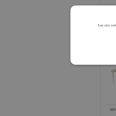
JV Case
NI
LaserworLd
Grupo
Factor Plus
Este sitio web
26,8
IVA INCL
LEDj -
ELUMEN8
Factor Link
Factor Floor
Factor Gobo
Nicolaudie
Contrik
Audibax
Factor FLEX
DAS Audio
NI
LuppaLED