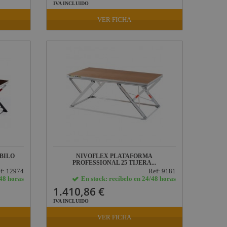
IVA INCLUIDO
VER FICHA
BILO
NIVOFLEX PLATAFORMA
PROFESSIONAL 25 TIJERA...
f: 12974
Ref: 9181
/48 horas
En stock: recíbelo en 24/48 horas
1.410,86 €
IVA INCLUIDO
VER FICHA