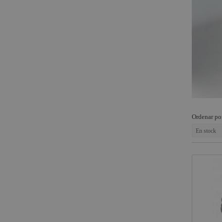
Fogger
Estructuras y
Maquinaria
Smoke
Factory
Componentes
escenográficos
Osram
Liquidación
Philips
General
Electric -
Tungsram
Tesa
Ordenar po
Doughty
En stock
Pioneer DJ
Neutrik -
Rean
Harting /
Ilme
Factor Rack