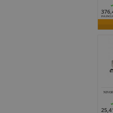
Lab Gruppen
376,
ProPlex
IVA INCL
Mode
Midas
Behringer
Klark Teknik
Vari-Lite
Powertex
NIVO
25,4