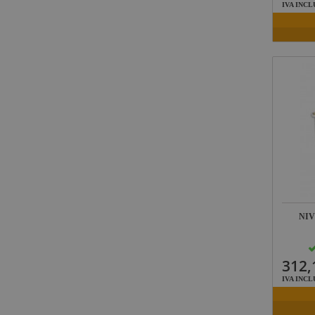
IVA INCL
NI
312,
IVA INCL