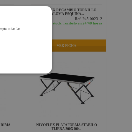
IMA
NIVOFLEX RECAMBIO TORNILLO
PALOMA ESQUINA...
ef: 3-090
Ref: P45-002312
/48 horas
En stock: recíbelo en 24/48 horas
cepta todas las
2,11 €
IVA INCLUIDO
VER FICHA
ARIMA
NIVOFLEX PLATAFORMA STABILO
TIJERA 200X100...