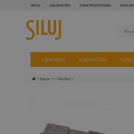
INICIO
LIQUIDACIÓN
ZONA PROFESIONAL
DESCAR
LÁMPARAS
ILUMINACIÓN
CONE
Marcas
Nivoflex
Lámparas
Ushio
Iluminación
Admiral
Conectores
Triton Blue
Instalaciones
Procab
Audiovisual
Factor