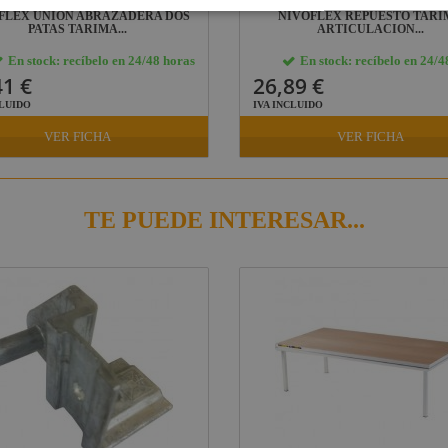
FLEX UNION ABRAZADERA DOS
NIVOFLEX REPUESTO TARI
PATAS TARIMA...
ARTICULACION...
En stock: recíbelo en 24/48 horas
En stock: recíbelo en 24/4
41 €
26,89 €
CLUIDO
IVA INCLUIDO
VER FICHA
VER FICHA
TE PUEDE INTERESAR...