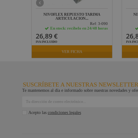
Lab Gruppen
FORMA
NIVOFLEX REPUESTO TARIMA
N
ARTICULACION...
ProPlex
: 450-5122
Ref: 3-090
24/48 horas
En stock: recíbelo en 24/48 horas
Mode
26,89 €
26,
Midas
IVA INCLUIDO
IVA IN
Behringer
VER FICHA
Klark Teknik
Vari-Lite
Powertex
SUSCRÍBETE A NUESTRAS NEWSLETTE
Te mantenemos al día e informado sobre nuestras novedades y ofer
Acepto las
condiciones legales