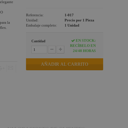
 elegante
CO
Referencia:
1-017
Unidad:
Precio por 1 Pieza
para la
Embalaje completo:
1 Unidad
flex.
EN STOCK:
Cantidad
RECÍBELO EN
24/48 HORAS
AÑADIR AL CARRITO