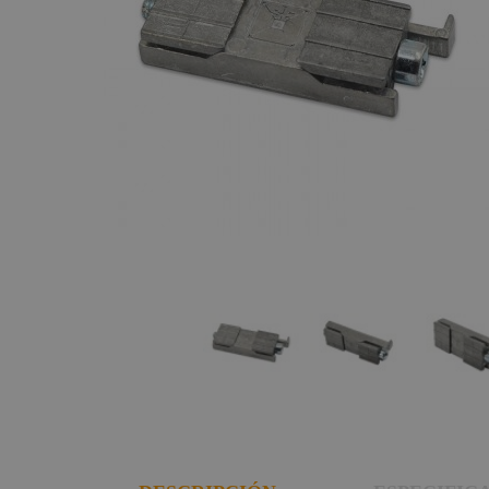
Fogger
Estructuras y
Maquinaria
Smoke
Factory
Componentes
escenográficos
Osram
Liquidación
Philips
General
Electric -
Tungsram
Tesa
Doughty
Pioneer DJ
Neutrik -
Rean
Harting /
Ilme
Factor Rack