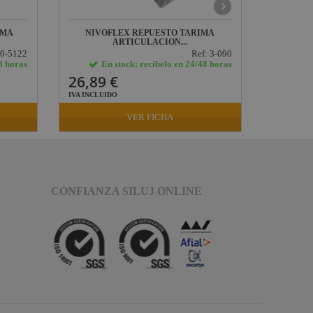
RMA
NIVOFLEX REPUESTO TARIMA
NIVO
ARTICULACION...
50-5122
Ref: 3-090
8 horas
En stock: recíbelo en 24/48 horas
E
26,89 €
26,89
IVA INCLUIDO
IVA INCLU
VER FICHA
CONFIANZA SILUJ ONLINE