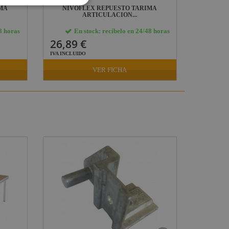
MA
NIVOFLEX REPUESTO TARIMA
NIVO
ARTICULACION...
8 horas
En stock: recíbelo en 24/48 horas
E
26,89 €
376,4
IVA INCLUIDO
IVA INCLU
VER FICHA