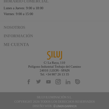
HORARIO COMERCIAL
Lunes a Jueves: 9:00 a 18:00
Viernes: 9:00 a 15:00
NOSOTROS
Acceso a Siluj.net
INFORMACIÓN
Siluj a su servicio
Aviso Legal y Condiciones de Uso
MI CUENTA
Política de Calidad
Términos y Condiciones de Venta
Noticias
Logística y gastos de envío
Descargas
Formas de Pago
C/ La Raya, 110
Contacta
Polígono Industrial Trobajo del Camino
Garantías de Siluj
24010 | LEON - SPAIN
Accesibilidad
Tel. +34 987 26 13 35
Mapa web
Kit Digital
SILUJ ILUMINACIÓN S.L.
COPYRIGHT 2026 TODOS LOS DERECHOS RESERVADOS
DISEÑO WEB: