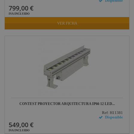
Disponible
Factor FLEX
799,00 €
DAS Audio
IVA INCLUIDO
LuppaLED
VER FICHA
Lab Gruppen
ProPlex
Mode
Midas
Behringer
Klark Teknik
Vari-Lite
Powertex
CONTEST PROYECTOR ARQUITECTURA IP66 12 LED...
Ref: H11381
Disponible
549,00 €
IVA INCLUIDO