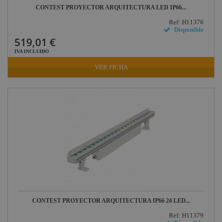
CONTEST PROYECTOR ARQUITECTURA LED IP66...
Briteq
Ref: H11376
Hilec
Disponible
519,01 €
JV Case
IVA INCLUIDO
LaserworLd
VER FICHA
Grupo
Factor Plus
LEDj -
ELUMEN8
Factor Link
Factor Floor
Factor Gobo
Nicolaudie
Contrik
CONTEST PROYECTOR ARQUITECTURA IP66 24 LED...
Audibax
Ref: H11379