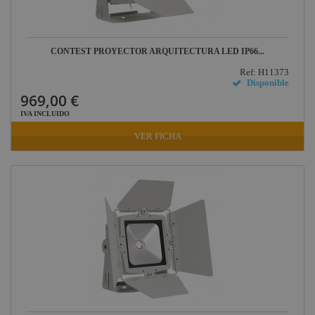
Harting /
Ilme
Factor Rack
CONTEST PROYECTOR ARQUITECTURA LED IP66...
Yamaha
Ref: H11373
Audio
Disponible
Defender
969,00 €
Pasacables
IVA INCLUIDO
Rosco
VER FICHA
Cameo Light
Socapex
Dirty Rigger
Audiophony
Nivoflex
Gravity
Aplicaciones
Médicas