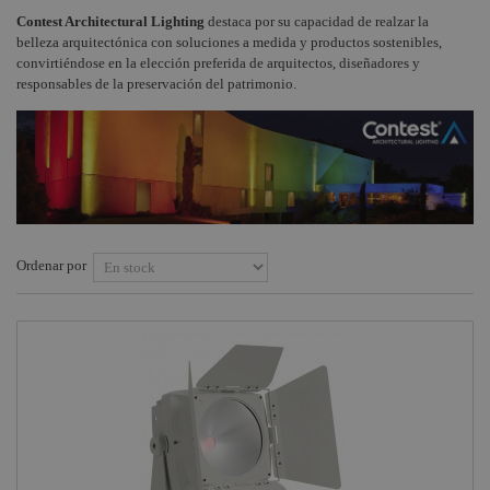
Cabezas móviles
Contest Architectural Lighting
destaca por su capacidad de realzar la
Instalaciones
Procab
+
Contest
COMPONENTES ESCENOGRÁFICOS
belleza arquitectónica con soluciones a medida y productos sostenibles,
convirtiéndose en la elección preferida de arquitectos, diseñadores y
Audiovisual
Factor
Flightcase
+
MARCAS
responsables de la preservación del patrimonio.
Fogger
Contest y JV
Estructuras y
Case
Maquinaria
Smoke
Factory
Plataformas
Componentes
Contestage
escenográficos
Osram
Truss Contestage
Liquidación
Philips
Sistema UNO
General
Ordenar por
Electric -
Equipos de
Tungsram
control y
regulación de
Tesa
iluminación
Doughty
Flex LED
Pioneer DJ
LED IP65, IP44
Neutrik -
Rean