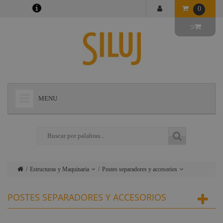
0
MENU
+
LÁMPARAS
+
ILUMINACIÓN
+
CONECTORES
Estructuras y Maquinaria
Postes separadores y accesorios
+
INSTALACIONES
Lámparas
Motores escenario y
POSTES SEPARADORES Y ACCESORIOS
accesorios
+
AUDIOVISUAL
Iluminación
Carriles
+
ESTRUCTURAS Y MAQUINARIA
Conectores