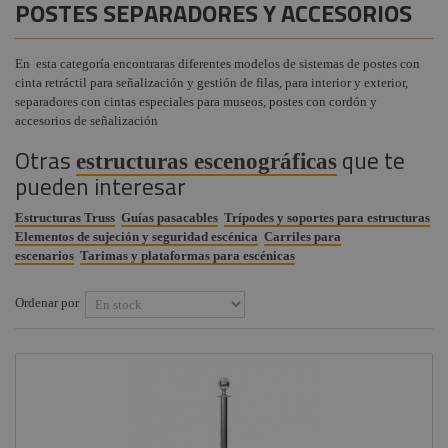
POSTES SEPARADORES Y ACCESORIOS
Tarimas y Plataformas
Instalaciones
+
COMPONENTES ESCENOGRÁFICOS
Sujección y seguridad
Audiovisual
En esta categoría encontraras diferentes modelos de sistemas de postes con
+
MARCAS
Guías para cables
cinta retráctil para señalización y gestión de filas, para interior y exterior,
Componentes
separadores con cintas especiales para museos, postes con cordón y
escenográficos
Trípodes y soportes
accesorios de señalización
Liquidación
Truss
Otras
que te
estructuras escenográficas
pueden interesar
Marcas
Escenografía modular
Parrillas de iluminación
Estructuras Truss
Guías pasacables
Trípodes y soportes para estructuras
Elementos de sujeción y seguridad escénica
Carriles para
escenarios
Tarimas y plataformas para escénicas
Ordenar por