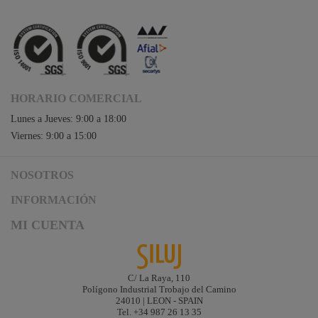
HORARIO COMERCIAL
Lunes a Jueves: 9:00 a 18:00
Viernes: 9:00 a 15:00
NOSOTROS
Acceso a Siluj.net
INFORMACIÓN
Siluj a su servicio
Aviso Legal y Condiciones de Uso
MI CUENTA
Política de Calidad
Términos y Condiciones de Venta
Noticias
Logística y gastos de envío
Descargas
Formas de Pago
C/ La Raya, 110
Contacta
Polígono Industrial Trobajo del Camino
Garantías de Siluj
24010 | LEON - SPAIN
Accesibilidad
Tel. +34 987 26 13 35